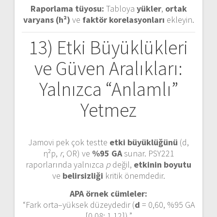
Raporlama tüyosu:
Tabloya
yükler
,
ortak
varyans (h²)
ve
faktör korelasyonları
ekleyin.
13) Etki Büyüklükleri
ve Güven Aralıkları:
Yalnızca “Anlamlı”
Yetmez
Jamovi pek çok testte
etki büyüklüğünü
(d,
η²p,
r
, OR) ve
%95 GA
sunar. PSY221
raporlarında yalnızca
p
değil,
etkinin boyutu
ve
belirsizliği
kritik önemdedir.
APA örnek cümleler:
“Fark orta–yüksek düzeydedir (
d
= 0,60, %95 GA
[0,08; 1,12]).”