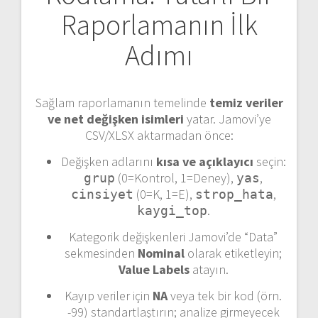
Raporlamanın İlk
Adımı
Sağlam raporlamanın temelinde
temiz veriler
ve net değişken isimleri
yatar. Jamovi’ye
CSV/XLSX aktarmadan önce:
Değişken adlarını
kısa ve açıklayıcı
seçin:
(0=Kontrol, 1=Deney),
,
grup
yas
(0=K, 1=E),
,
cinsiyet
strop_hata
.
kaygi_top
Kategorik değişkenleri Jamovi’de “Data”
sekmesinden
Nominal
olarak etiketleyin;
Value Labels
atayın.
Kayıp veriler için
NA
veya tek bir kod (örn.
-99) standartlaştırın; analize girmeyecek