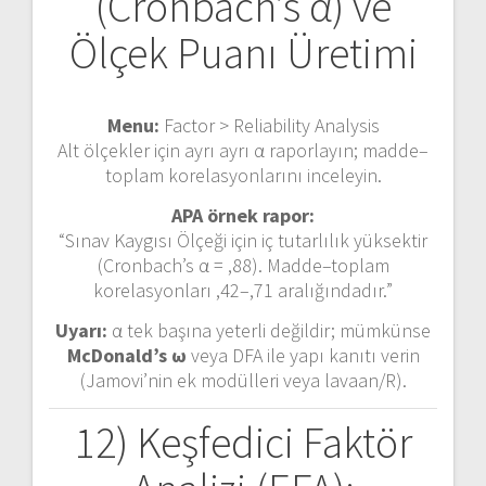
(Cronbach’s α) ve
Ölçek Puanı Üretimi
Menu:
Factor > Reliability Analysis
Alt ölçekler için ayrı ayrı α raporlayın; madde–
toplam korelasyonlarını inceleyin.
APA örnek rapor:
“Sınav Kaygısı Ölçeği için iç tutarlılık yüksektir
(Cronbach’s α = ,88). Madde–toplam
korelasyonları ,42–,71 aralığındadır.”
Uyarı:
α tek başına yeterli değildir; mümkünse
McDonald’s ω
veya DFA ile yapı kanıtı verin
(Jamovi’nin ek modülleri veya lavaan/R).
12) Keşfedici Faktör