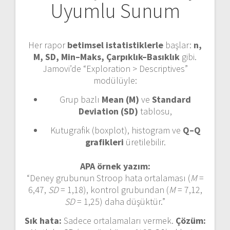
Uyumlu Sunum
Her rapor
betimsel istatistiklerle
başlar:
n,
M, SD, Min–Maks, Çarpıklık–Basıklık
gibi.
Jamovi’de “Exploration > Descriptives”
modülüyle:
Grup bazlı
Mean (M)
ve
Standard
Deviation (SD)
tablosu,
Kutugrafik (boxplot), histogram ve
Q–Q
grafikleri
üretilebilir.
APA örnek yazım:
“Deney grubunun Stroop hata ortalaması (
M
=
6,47,
SD
= 1,18), kontrol grubundan (
M
= 7,12,
SD
= 1,25) daha düşüktür.”
Sık hata:
Sadece ortalamaları vermek.
Çözüm: