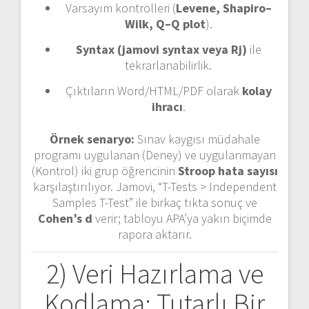
Varsayım kontrolleri (
Levene, Shapiro–
Wilk, Q–Q plot
).
Syntax (jamovi syntax veya Rj)
ile
tekrarlanabilirlik.
Çıktıların Word/HTML/PDF olarak
kolay
ihracı
.
Örnek senaryo:
Sınav kaygısı müdahale
programı uygulanan (Deney) ve uygulanmayan
(Kontrol) iki grup öğrencinin
Stroop hata sayısı
karşılaştırılıyor. Jamovi, “T-Tests > Independent
Samples T-Test” ile birkaç tıkta sonuç ve
Cohen’s d
verir; tabloyu APA’ya yakın biçimde
rapora aktarır.
2) Veri Hazırlama ve
Kodlama: Tutarlı Bir