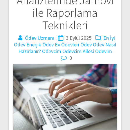
Analizlerinde Jamovi
gezinmesi
ile Raporlama
Teknikleri
Ödev Uzmanı
3 Eylül 2025
En İyi
Ödev
Enerjik Ödev
Ev Ödevleri
Ödev
Ödev Nasıl
Hazırlanır?
Ödevcim
Ödevcim Ailesi
Ödevim
0