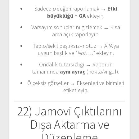
Sadece
p
değeri raporlamak →
Etki
büyüklüğü + GA
ekleyin.
Varsayım sonuçlarını gizlemek → Kısa
ama açık raporlayın.
Tablo/şekil başlıksız–notuz → APA’ya
uygun başlık ve “
Not.
…” ekleyin.
Ondalık tutarsızlığı → Raporun
tamamında
aynı ayraç
(nokta/virgül).
Ölçeksiz görseller → Eksenleri ve birimleri
etiketleyin.
22) Jamovi Çıktılarını
Dışa Aktarma ve
Düzenleme