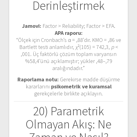
Derinleştirmek
Jamovi:
Factor > Reliability; Factor > EFA.
APA raporu:
“Ölçek için Cronbach’s α = ,88’dir. KMO = ,86 ve
Bartlett testi anlamlıdır,
χ
²(105) = 742,3,
p
<
,001. Üç faktörlü çözüm toplam varyansın
%58,4’ünü açıklamıştır; yükler ,48–,79
aralığındadır.”
Raporlama notu:
Gerekirse madde düşürme
kararlarını
psikometrik ve kuramsal
gerekçelerle birlikte açıklayın.
20) Parametrik
Olmayan Akış: Ne