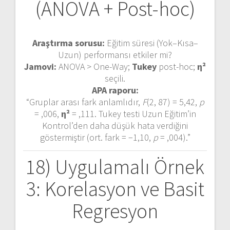
(ANOVA + Post-hoc)
Araştırma sorusu:
Eğitim süresi (Yok–Kısa–
Uzun) performansı etkiler mi?
Jamovi:
ANOVA > One-Way;
Tukey
post-hoc;
η²
seçili.
APA raporu:
“Gruplar arası fark anlamlıdır,
F
(2, 87) = 5,42,
p
= ,006,
η²
= ,111. Tukey testi Uzun Eğitim’in
Kontrol’den daha düşük hata verdiğini
göstermiştir (ort. fark = −1,10,
p
= ,004).”
18) Uygulamalı Örnek
3: Korelasyon ve Basit
Regresyon