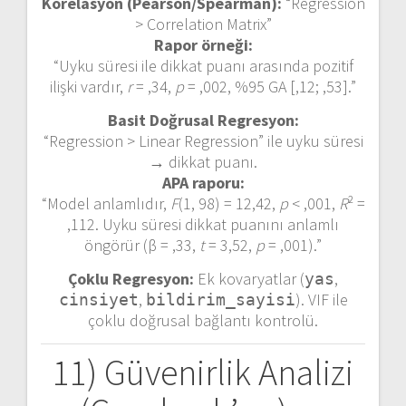
Korelasyon (Pearson/Spearman):
“Regression
> Correlation Matrix”
Rapor örneği:
“Uyku süresi ile dikkat puanı arasında pozitif
ilişki vardır,
r
= ,34,
p
= ,002, %95 GA [,12; ,53].”
Basit Doğrusal Regresyon:
“Regression > Linear Regression” ile uyku süresi
→ dikkat puanı.
APA raporu:
“Model anlamlıdır,
F
(1, 98) = 12,42,
p
< ,001,
R
² =
,112. Uyku süresi dikkat puanını anlamlı
öngörür (β = ,33,
t
= 3,52,
p
= ,001).”
Çoklu Regresyon:
Ek kovaryatlar (
,
yas
,
). VIF ile
cinsiyet
bildirim_sayisi
çoklu doğrusal bağlantı kontrolü.
11) Güvenirlik Analizi