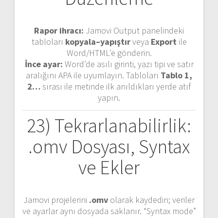
Rapor ihracı:
Jamovi Output panelindeki
tabloları
kopyala–yapıştır
veya
Export
ile
Word/HTML’e gönderin.
İnce ayar:
Word’de asılı girinti, yazı tipi ve satır
aralığını APA ile uyumlayın. Tabloları
Tablo 1,
2…
sırası ile metinde ilk anıldıkları yerde atıf
yapın.
23) Tekrarlanabilirlik:
.omv Dosyası, Syntax
ve Ekler
Jamovi projelerini
.omv
olarak kaydedin; veriler
ve ayarlar aynı dosyada saklanır. “Syntax mode”