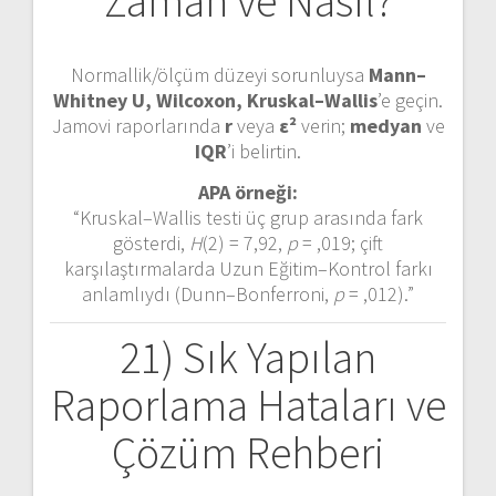
Zaman ve Nasıl?
Normallik/ölçüm düzeyi sorunluysa
Mann–
Whitney U, Wilcoxon, Kruskal–Wallis
’e geçin.
Jamovi raporlarında
r
veya
ε²
verin;
medyan
ve
IQR
’i belirtin.
APA örneği:
“Kruskal–Wallis testi üç grup arasında fark
gösterdi,
H
(2) = 7,92,
p
= ,019; çift
karşılaştırmalarda Uzun Eğitim–Kontrol farkı
anlamlıydı (Dunn–Bonferroni,
p
= ,012).”
21) Sık Yapılan
Raporlama Hataları ve
Çözüm Rehberi