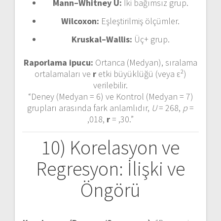
Mann–Whitney U:
İki bağımsız grup.
Wilcoxon:
Eşleştirilmiş ölçümler.
Kruskal–Wallis:
Üç+ grup.
Raporlama ipucu:
Ortanca (Medyan), sıralama
ortalamaları ve
r
etki büyüklüğü (veya ε²)
verilebilir.
“Deney (Medyan = 6) ve Kontrol (Medyan = 7)
grupları arasında fark anlamlıdır,
U
= 268,
p
=
,018,
r
= ,30.”
10) Korelasyon ve
Regresyon: İlişki ve
Öngörü