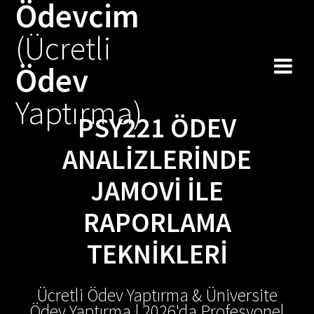
Ödevcim
Skip
to
(Ücretli
content
Ödev
Yaptırma)
PSY221 ÖDEV
ANALIZLERINDE
JAMOVI ILE
RAPORLAMA
TEKNIKLERI
Ücretli Ödev Yaptırma & Üniversite
Ödev Yaptırma | 2026'da Profesyonel