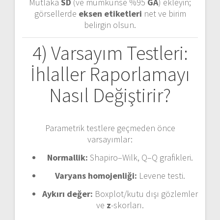
Mutlaka
SD
(ve mümkünse %95
GA
) ekleyin;
görsellerde
eksen etiketleri
net ve birim
belirgin olsun.
4) Varsayım Testleri:
İhlaller Raporlamayı
Nasıl Değiştirir?
Parametrik testlere geçmeden önce
varsayımlar:
Normallik:
Shapiro–Wilk, Q–Q grafikleri.
Varyans homojenliği:
Levene testi.
Aykırı değer:
Boxplot/kutu dışı gözlemler
ve
z
-skorları.