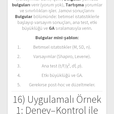
bulguları
verir (yorum yok),
Tartışma
yorumlar
ve sınırlılıkları işler. Jamovi sonuçlarını
Bulgular
bölümünde: betimsel istatistiklerle
başlayıp varsayım sonuçları, ana test, etki
büyüklüğü ve
GA
sıralamasıyla verin.
Bulgular mini-şablon:
Betimsel istatistikler (M, SD, n).
Varsayımlar (Shapiro, Levene).
Ana test (t/F/χ², df,
p
).
Etki büyüklüğü ve GA.
Gerekirse post-hoc ve düzeltmeler.
16) Uygulamalı Örnek
1: Deney–Kontrol ile