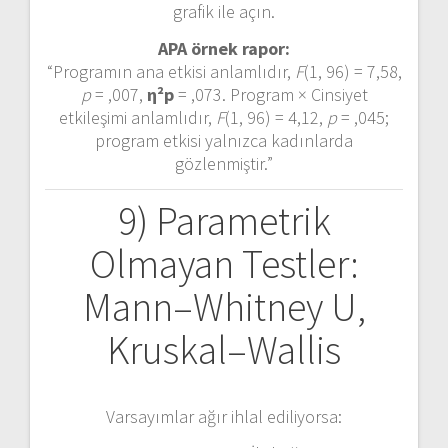
grafik ile açın.
APA örnek rapor:
“Programın ana etkisi anlamlıdır,
F
(1, 96) = 7,58,
p
= ,007,
η²p
= ,073. Program × Cinsiyet
etkileşimi anlamlıdır,
F
(1, 96) = 4,12,
p
= ,045;
program etkisi yalnızca kadınlarda
gözlenmiştir.”
9) Parametrik
Olmayan Testler:
Mann–Whitney U,
Kruskal–Wallis
Varsayımlar ağır ihlal ediliyorsa: