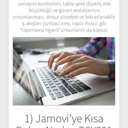
varsayım kontrolleri, tablo-şekil düzeni, etki
büyüklüğü ve güven aralıklarının
yorumlanması, dosya yönetimi ve tekrarlanabilir
iş akışları (syntax/.omv, rapor ihracı) gibi
“raporlama hijyeni” unsurlarını da kapsar.
1) Jamovi’ye Kısa