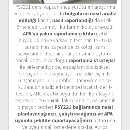
PSY221 dersi kapsamında yürütülen araştırma
ve ödev çalışmalarında
bulguların nasıl analiz
edildiği
kadar,
nasıl raporlandığı
da kritik
önemdedir. Jamovi; kullanımı kolay arayüzü,
APA’ya yakın raporlama çıktıları
, etki
büyüklükleri ve varsayım testlerini tek tıkla
sunabilmesi sayesinde psikoloji lisans
seviyesinde ideal bir analiz ortamı oluşturur.
Ancak doğru araç doğru
raporlama stratejisi
ile birleşmediğinde, en sağlam istatistiksel
sonuçlar bile okuyucuya ikna edici biçimde
ulaşamayabilir. Bu rehber; Jamovi’de en sık
kullanılan analizleri (betimsel istatistikler, t-
testleri, ANOVA, etki büyüklükleri, korelasyon,
regresyon, güvenirlik, faktör analizi, parametrik
olmayan testler)
PSY221 bağlamında nasıl
planlayacağınızı, çalıştıracağınızı ve APA
uyumlu şekilde raporlayacağınızı
uçtan uca
ve uygulamalı örneklerle açıklar. Ayrıca