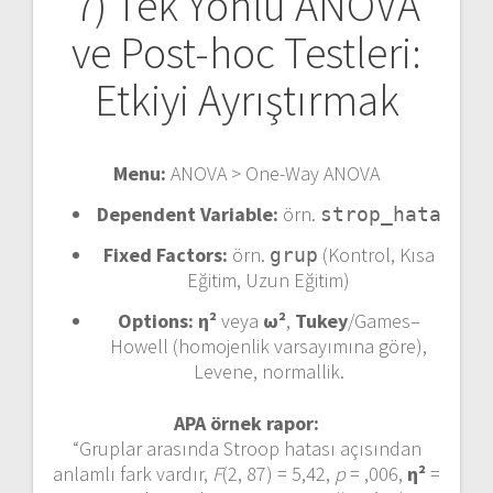
7) Tek Yönlü ANOVA
ve Post-hoc Testleri:
Etkiyi Ayrıştırmak
Menu:
ANOVA > One-Way ANOVA
Dependent Variable:
örn.
strop_hata
Fixed Factors:
örn.
(Kontrol, Kısa
grup
Eğitim, Uzun Eğitim)
Options:
η²
veya
ω²
,
Tukey
/Games–
Howell (homojenlik varsayımına göre),
Levene, normallik.
APA örnek rapor:
“Gruplar arasında Stroop hatası açısından
anlamlı fark vardır,
F
(2, 87) = 5,42,
p
= ,006,
η²
=