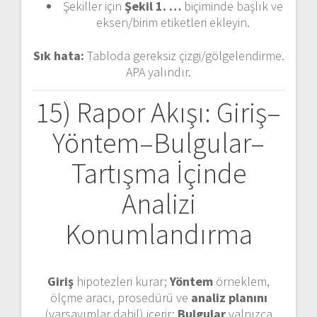
Şekiller için
Şekil 1. …
biçiminde başlık ve
eksen/birim etiketleri ekleyin.
Sık hata:
Tabloda gereksiz çizgi/gölgelendirme.
APA yalındır.
15) Rapor Akışı: Giriş–
Yöntem–Bulgular–
Tartışma İçinde
Analizi
Konumlandırma
Giriş
hipotezleri kurar;
Yöntem
örneklem,
ölçme aracı, prosedürü ve
analiz planını
(varsayımlar dahil) içerir;
Bulgular
yalnızca