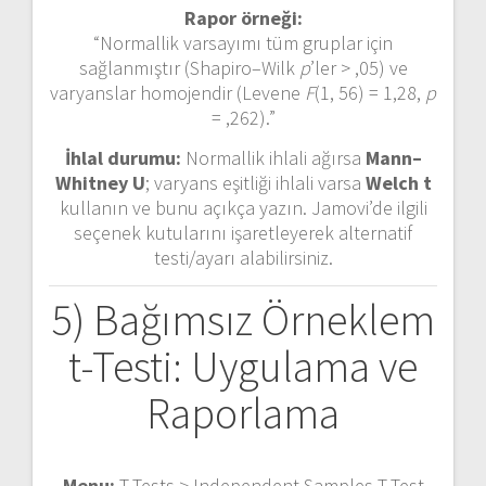
Rapor örneği:
“Normallik varsayımı tüm gruplar için
sağlanmıştır (Shapiro–Wilk
p
’ler > ,05) ve
varyanslar homojendir (Levene
F
(1, 56) = 1,28,
p
= ,262).”
İhlal durumu:
Normallik ihlali ağırsa
Mann–
Whitney U
; varyans eşitliği ihlali varsa
Welch t
kullanın ve bunu açıkça yazın. Jamovi’de ilgili
seçenek kutularını işaretleyerek alternatif
testi/ayarı alabilirsiniz.
5) Bağımsız Örneklem
t-Testi: Uygulama ve
Raporlama
Menu:
T-Tests > Independent Samples T-Test