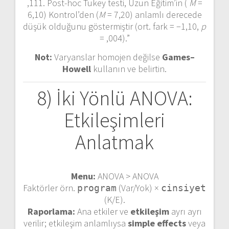
,111. Post-hoc Tukey testi, Uzun Eğitim’in (
M
=
6,10) Kontrol’den (
M
= 7,20) anlamlı derecede
düşük olduğunu göstermiştir (ort. fark = −1,10,
p
= ,004).”
Not:
Varyanslar homojen değilse
Games–
Howell
kullanın ve belirtin.
8) İki Yönlü ANOVA:
Etkileşimleri
Anlatmak
Menu:
ANOVA > ANOVA
Faktörler örn.
(Var/Yok) ×
program
cinsiyet
(K/E).
Raporlama:
Ana etkiler ve
etkileşim
ayrı ayrı
verilir; etkileşim anlamlıysa
simple effects
veya