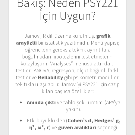
Bakış: Neden PSY221
İçin Uygun?
Jamovi, R dili üzerine kurulmuş,
grafik
arayüzlü
bir istatistik yazılımıdır. Menü yapısı;
öğrencilerin gereksiz teknik ayrıntılara
boğulmadan hipotezlerini test etmelerini
kolaylaştırır. “Analyses” menüsü altında t-
testleri, ANOVA, regresyon, ölçüt bağımlı farklı
testler ve
Reliability
gibi psikometri modülleri
tek tıkla ulaşılabilir. Jamovi’yi PSY221 için cazip
kılan başlıca özellikler:
Anında çıktı
ve tablo-şekil üretimi (APA’ya
yakın).
Etki büyüklükleri (
Cohen’s d, Hedges’ g,
η², ω², r
) ve
güven aralıkları
seçeneği.