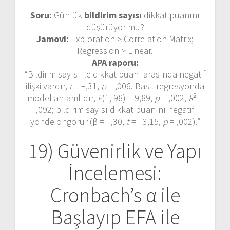
Soru:
Günlük
bildirim sayısı
dikkat puanını
düşürüyor mu?
Jamovi:
Exploration > Correlation Matrix;
Regression > Linear.
APA raporu:
“Bildirim sayısı ile dikkat puanı arasında negatif
ilişki vardır,
r
= −,31,
p
= ,006. Basit regresyonda
model anlamlıdır,
F
(1, 98) = 9,89,
p
= ,002,
R
² =
,092; bildirim sayısı dikkat puanını negatif
yönde öngörür (β = −,30,
t
= −3,15,
p
= ,002).”
19) Güvenirlik ve Yapı
İncelemesi:
Cronbach’s α ile
Başlayıp EFA ile