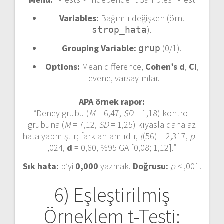
Variables:
Bağımlı değişken (örn.
).
strop_hata
Grouping Variable:
(0/1).
grup
Options:
Mean difference,
Cohen’s d
,
CI
,
Levene, varsayımlar.
APA örnek rapor:
“Deney grubu (
M
= 6,47,
SD
= 1,18) kontrol
grubuna (
M
= 7,12,
SD
= 1,25) kıyasla daha az
hata yapmıştır; fark anlamlıdır,
t
(56) = 2,317,
p
=
,024,
d
= 0,60, %95 GA [0,08; 1,12].”
Sık hata:
p’yi
0,000
yazmak.
Doğrusu:
p
< ,001.
6) Eşleştirilmiş
Örneklem t-Testi: