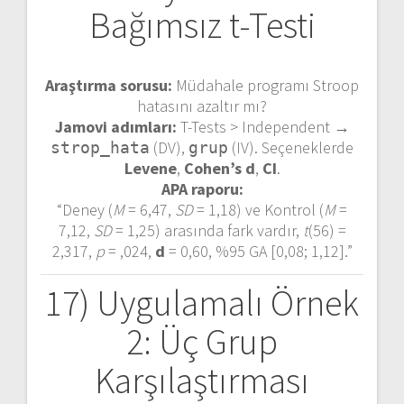
Bağımsız t-Testi
Araştırma sorusu:
Müdahale programı Stroop
hatasını azaltır mı?
Jamovi adımları:
T-Tests > Independent →
(DV),
(IV). Seçeneklerde
strop_hata
grup
Levene
,
Cohen’s d
,
CI
.
APA raporu:
“Deney (
M
= 6,47,
SD
= 1,18) ve Kontrol (
M
=
7,12,
SD
= 1,25) arasında fark vardır,
t
(56) =
2,317,
p
= ,024,
d
= 0,60, %95 GA [0,08; 1,12].”
17) Uygulamalı Örnek
2: Üç Grup
Karşılaştırması