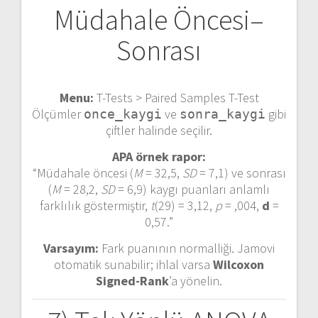
Müdahale Öncesi–
Sonrası
Menu:
T-Tests > Paired Samples T-Test
Ölçümler
ve
gibi
once_kaygi
sonra_kaygi
çiftler halinde seçilir.
APA örnek rapor:
“Müdahale öncesi (
M
= 32,5,
SD
= 7,1) ve sonrası
(
M
= 28,2,
SD
= 6,9) kaygı puanları anlamlı
farklılık göstermiştir,
t
(29) = 3,12,
p
= ,004,
d
=
0,57.”
Varsayım:
Fark puanının normalliği. Jamovi
otomatik sunabilir; ihlal varsa
Wilcoxon
Signed-Rank
’a yönelin.