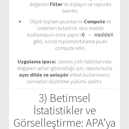
değerleri
Filter
ile dışlayın ve raporda
belirtin.
Ölçek toplam puanlarını
Compute
ile
üretirken tutarlılık: ters madde
kodlamasını önce yapın (
6 - maddeX
gibi), sonra toplam/ortalama puan
compute edin.
Uygulama ipucu:
Jamovi çıktı tablolarında
değişken adları göründüğü için, raporunuzla
aynı dilde ve anlaşılır
etiket kullanmanız
sonradan düzeltme yükünü azaltır.
3) Betimsel
İstatistikler ve
Görselleştirme: APA’ya