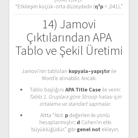
“Etkileşim küçük–orta düzeydedir (
η²p
= ,041).”
14) Jamovi
Çıktılarından APA
Tablo ve Şekil Üretimi
Jamovi’nin tabloları
kopyala–yapıştır
ile
Word’e alınabilir. Ancak:
Tablo başlığını
APA Title Case
ile verin:
Tablo 1. Gruplara göre Stroop hatası için
ortalama ve standart sapmalar
.
Altta “
Not.
p
değerleri iki yönlü
hesaplanmıştır;
d
Cohen’in etki
büyüklüğüdür.” gibi
genel not
ekleyin.