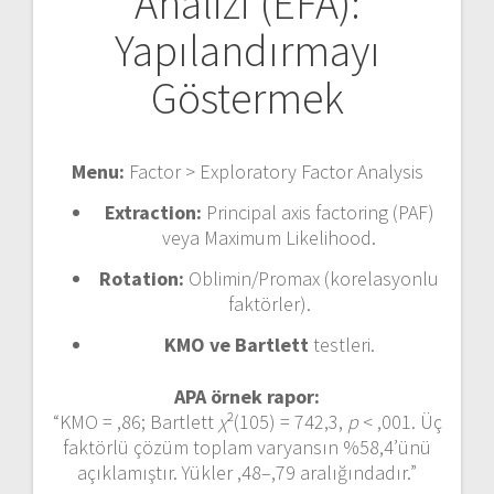
Analizi (EFA):
Yapılandırmayı
Göstermek
Menu:
Factor > Exploratory Factor Analysis
Extraction:
Principal axis factoring (PAF)
veya Maximum Likelihood.
Rotation:
Oblimin/Promax (korelasyonlu
faktörler).
KMO ve Bartlett
testleri.
APA örnek rapor:
“KMO = ,86; Bartlett
χ
²(105) = 742,3,
p
< ,001. Üç
faktörlü çözüm toplam varyansın %58,4’ünü
açıklamıştır. Yükler ,48–,79 aralığındadır.”