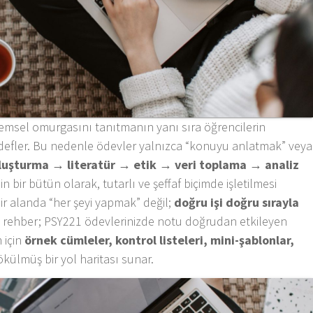
ntemsel omurgasını tanıtmanın yanı sıra öğrencilerin
efler. Bu nedenle ödevler yalnızca “konuyu anlatmak” veya
luşturma → literatür → etik → veri toplama → analiz
nin bir bütün olarak, tutarlı ve şeffaf biçimde işletilmesi
 bir alanda “her şeyi yapmak” değil;
doğru işi doğru sırayla
 rehber; PSY221 ödevlerinizde notu doğrudan etkileyen
m için
örnek cümleler, kontrol listeleri, mini-şablonlar,
külmüş bir yol haritası sunar.