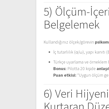
5) Ölçüm-İçe
Belgelemek
Kullandığınız ölçek/görevin
psikome
İç tutarlılık (α/ω), yapı kanıtı 
Türkçe uyarlama ve örneklem b
Bonus:
Pilotta 20 kişide
anlaşıl
Puan etkisi:
“Uygun ölçüm ger
6) Veri Hijyen
Kurtaran Düz