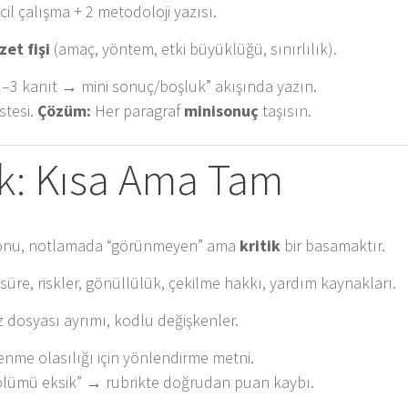
cil çalışma + 2 metodoloji yazısı.
zet fişi
(amaç, yöntem, etki büyüklüğü, sınırlılık).
2–3 kanıt → mini sonuç/boşluk” akışında yazın.
istesi.
Çözüm:
Her paragraf
minisonuç
taşısın.
lık: Kısa Ama Tam
zasyonu, notlamada “görünmeyen” ama
kritik
bir basamaktır.
 süre, riskler, gönüllülük, çekilme hakkı, yardım kaynakları.
iz dosyası ayrımı, kodlu değişkenler.
lenme olasılığı için yönlendirme metni.
ölümü eksik” → rubrikte doğrudan puan kaybı.