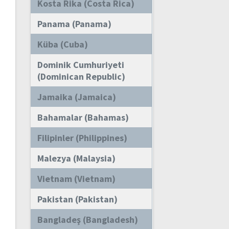
Kosta Rika (Costa Rica)
Panama (Panama)
Küba (Cuba)
Dominik Cumhuriyeti
(Dominican Republic)
Jamaika (Jamaica)
Bahamalar (Bahamas)
Filipinler (Philippines)
Malezya (Malaysia)
Vietnam (Vietnam)
Pakistan (Pakistan)
Bangladeş (Bangladesh)