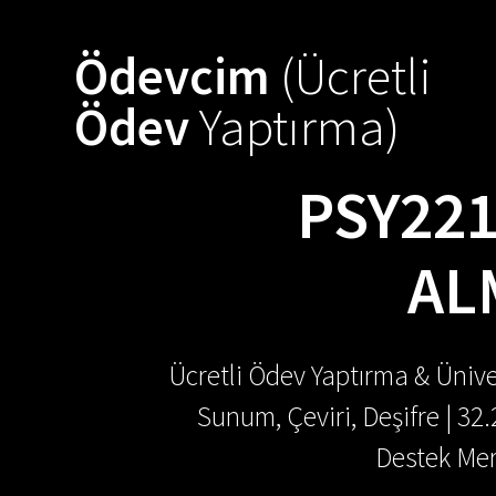
Skip
to
Ödevcim
(Ücretli
content
Ödev
Yaptırma)
PSY221
AL
Ücretli Ödev Yaptırma & Ünive
Sunum, Çeviri, Deşifre | 32
Destek Mer