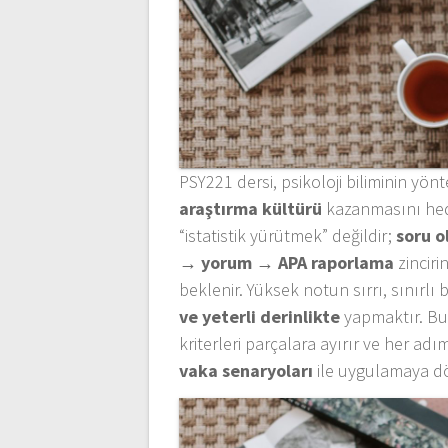
PSY221 dersi, psikoloji biliminin yö
araştırma kültürü
kazanmasını hed
“istatistik yürütmek” değildir;
soru o
→ yorum → APA raporlama
zinciri
beklenir. Yüksek notun sırrı, sınırlı
ve yeterli derinlikte
yapmaktır. Bu
kriterleri parçalara ayırır ve her adı
vaka senaryoları
ile uygulamaya dö