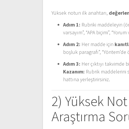
Yüksek notun ilk anahtarı,
değerlen
Adım 1:
Rubriki maddeleyin (ör.
varsayım”, “APA biçimi”, “Yorum v
Adım 2:
Her madde için
kanıtl
boşluk paragrafı”, “Yöntem’de ö
Adım 3:
Her çıktıyı takvimde b
Kazanım:
Rubrik maddelerini s
hattına yerleştirirsiniz.
2) Yüksek Not 
Araştırma So