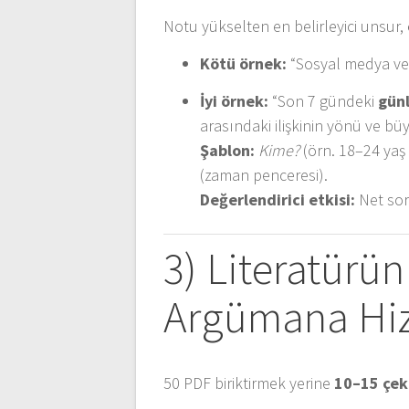
Notu yükselten en belirleyici unsur,
Kötü örnek:
“Sosyal medya ve d
İyi örnek:
“Son 7 gündeki
günl
arasındaki ilişkinin yönü ve bü
Şablon:
Kime?
(örn. 18–24 yaş 
(zaman penceresi).
Değerlendirici etkisi:
Net sor
3) Literatürün
Argümana Hiz
50 PDF biriktirmek yerine
10–15 çek