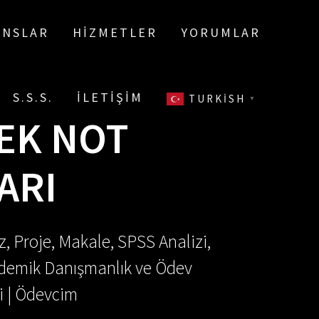
ANSLAR
HIZMETLER
YORUMLAR
S.S.S.
İLETIŞIM
TURKISH
▼
SEK NOT
ARI
, Proje, Makale, SPSS Analizi,
Akademik Danışmanlık ve Ödev
i | Ödevcim