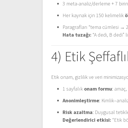
3 meta-analiz/derleme + 7 birin
Her kaynak için 150 kelimelik
ö
Paragrafları “tema cümlesi → 
Hata tuzağı:
“A dedi, B dedi” l
4) Etik Şeffaf
Etik onam, gizlilik ve veri minimi
1 sayfalık
onam formu
: amaç,
Anonimleştirme
: Kimlik–anal
Risk azaltma
: Duygusal tetik
Değerlendirici etkisi:
“Etik b