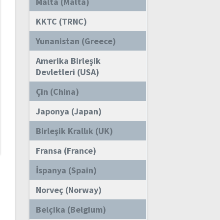
Malta (Malta)
KKTC (TRNC)
Yunanistan (Greece)
Amerika Birleşik
Devletleri (USA)
Çin (China)
Japonya (Japan)
Birleşik Krallık (UK)
Fransa (France)
İspanya (Spain)
Norveç (Norway)
Belçika (Belgium)