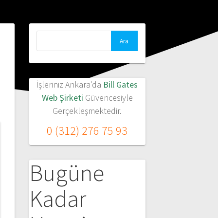
Arama:
İşleriniz Ankara'da
Bill Gates
Web Şirketi
Güvencesiyle
Gerçekleşmektedir.
0 (312) 276 75 93
Bugüne
Kadar