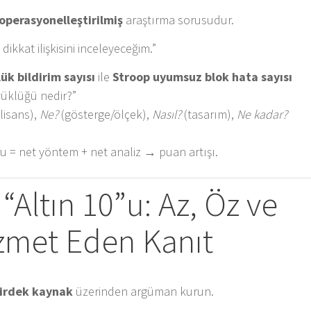
operasyonelleştirilmiş
araştırma sorusudur.
ikkat ilişkisini inceleyeceğim.”
ük bildirim sayısı
ile
Stroop uyumsuz blok hata sayısı
yüklüğü nedir?”
lisans),
Ne?
(gösterge/ölçek),
Nasıl?
(tasarım),
Ne kadar?
u = net yöntem + net analiz → puan artışı.
 “Altın 10”u: Az, Öz ve
met Eden Kanıt
irdek kaynak
üzerinden argüman kurun.