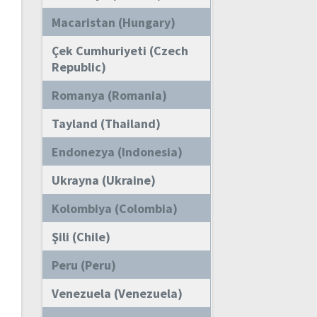
Macaristan (Hungary)
Çek Cumhuriyeti (Czech
Republic)
Romanya (Romania)
Tayland (Thailand)
Endonezya (Indonesia)
Ukrayna (Ukraine)
Kolombiya (Colombia)
Şili (Chile)
Peru (Peru)
Venezuela (Venezuela)