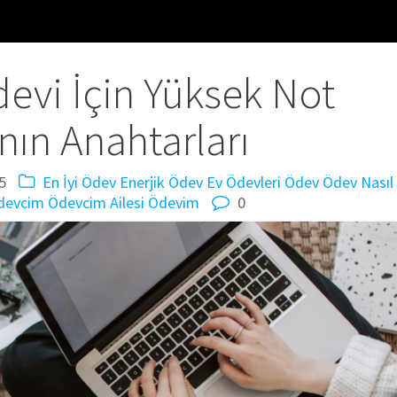
evi İçin Yüksek Not
ın Anahtarları
5
En İyi Ödev
Enerjik Ödev
Ev Ödevleri
Ödev
Ödev Nasıl
devcim
Ödevcim Ailesi
Ödevim
0