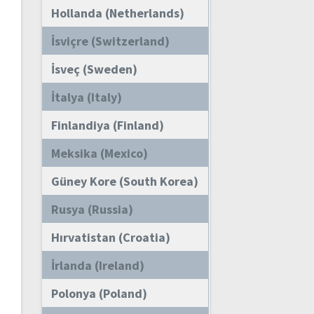
Hollanda (Netherlands)
İsviçre (Switzerland)
İsveç (Sweden)
İtalya (Italy)
Finlandiya (Finland)
Meksika (Mexico)
Güney Kore (South Korea)
Rusya (Russia)
Hırvatistan (Croatia)
İrlanda (Ireland)
Polonya (Poland)