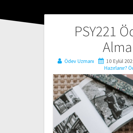
Yazı
PSY221 Öd
gezinmesi
Alman
Ödev Uzmanı
10 Eylül 202
Hazırlanır?
Ö