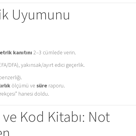
rik Uyumunu
trik kanıtını
2–3 cümlede verin.
(EFA/DFA), yakınsak/ayırt edici geçerlik.
enzerliği.
ırlık
ölçümü ve
süre
raporu.
ekçesi” hanesi doldu.
i ve Kod Kitabı: Not
en