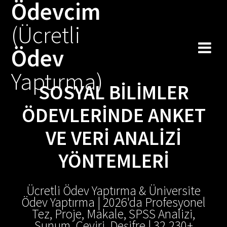
Ödevcim
Skip
to
(Ücretli
content
Ödev
Yaptırma)
SOSYAL BILIMLER
ÖDEVLERINDE ANKET
VE VERI ANALIZI
YÖNTEMLERI
Ücretli Ödev Yaptırma & Üniversite
Ödev Yaptırma | 2026'da Profesyonel
Tez, Proje, Makale, SPSS Analizi,
Sunum, Çeviri, Deşifre | 32.230+