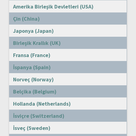
Amerika Birleşik Devletleri (USA)
Çin (China)
Japonya (Japan)
Birleşik Krallık (UK)
Fransa (France)
İspanya (Spain)
Norveç (Norway)
Belçika (Belgium)
Hollanda (Netherlands)
İsviçre (Switzerland)
İsveç (Sweden)