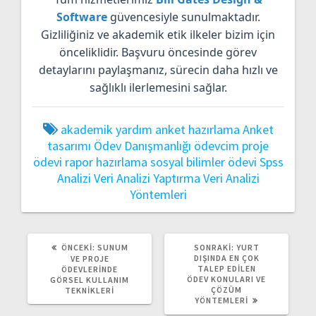
Software
güvencesiyle sunulmaktadır.
Gizliliğiniz ve akademik etik ilkeler bizim için
önceliklidir. Başvuru öncesinde görev
detaylarını paylaşmanız, sürecin daha hızlı ve
sağlıklı ilerlemesini sağlar.
akademik yardım
anket hazırlama
Anket
tasarımı
Ödev Danışmanlığı
ödevcim
proje
ödevi
rapor hazırlama
sosyal bilimler ödevi
Spss
Analizi
Veri Analizi Yaptırma
Veri Analizi
Yöntemleri
ÖNCEKI
SONRAKI
ÖNCEKI:
SUNUM
SONRAKI:
YURT
YAZI:
YAZI:
DIŞINDA EN ÇOK
VE PROJE
TALEP EDILEN
ÖDEVLERINDE
ÖDEV KONULARI VE
GÖRSEL KULLANIM
ÇÖZÜM
TEKNIKLERI
YÖNTEMLERI