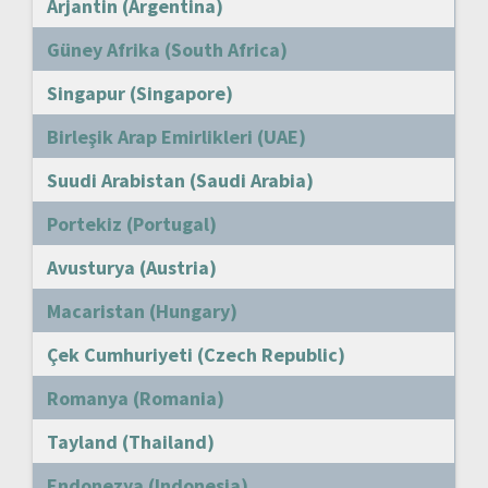
Arjantin (Argentina)
Güney Afrika (South Africa)
Singapur (Singapore)
Birleşik Arap Emirlikleri (UAE)
Suudi Arabistan (Saudi Arabia)
Portekiz (Portugal)
Avusturya (Austria)
Macaristan (Hungary)
Çek Cumhuriyeti (Czech Republic)
Romanya (Romania)
Tayland (Thailand)
Endonezya (Indonesia)