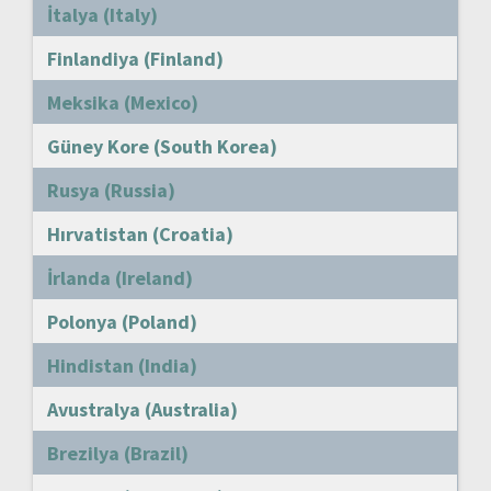
İtalya (Italy)
Finlandiya (Finland)
Meksika (Mexico)
Güney Kore (South Korea)
Rusya (Russia)
Hırvatistan (Croatia)
İrlanda (Ireland)
Polonya (Poland)
Hindistan (India)
Avustralya (Australia)
Brezilya (Brazil)