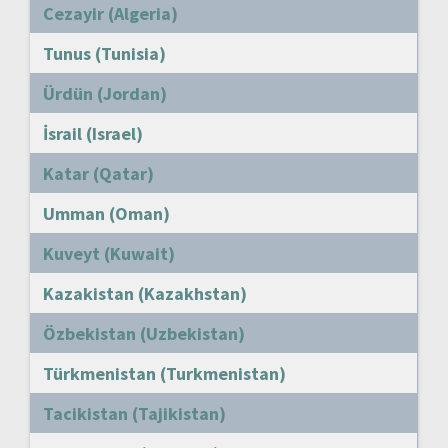
Cezayir (Algeria)
Tunus (Tunisia)
Ürdün (Jordan)
İsrail (Israel)
Katar (Qatar)
Umman (Oman)
Kuveyt (Kuwait)
Kazakistan (Kazakhstan)
Özbekistan (Uzbekistan)
Türkmenistan (Turkmenistan)
Tacikistan (Tajikistan)