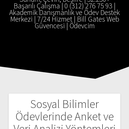
Başarılı Çalışma | 0 (312) 276 75 93 |
Akademik Danışmanlık ve Ödev Destek
Merkezi | 7/24 Hizmet | Bill Gates Web
Güvencesi | Ödevcim
Sosyal Bilimler
Yazı
Ödevlerinde Anket ve
gezinmesi
Veri Analizi Yöntemleri