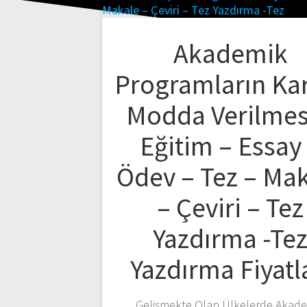
Akademik
Programların K
Modda Verilmes
Eğitim – Essay
Ödev – Tez – Ma
– Çeviri – Tez
Yazdırma -Te
Yazdırma Fiyatl
Gelişmekte Olan Ülkelerde Akad