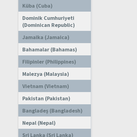
Küba (Cuba)
Dominik Cumhuriyeti
(Dominican Republic)
Jamaika (Jamaica)
Bahamalar (Bahamas)
Filipinler (Philippines)
Malezya (Malaysia)
Vietnam (Vietnam)
Pakistan (Pakistan)
Bangladeş (Bangladesh)
Nepal (Nepal)
Sri Lanka (Sri Lanka)