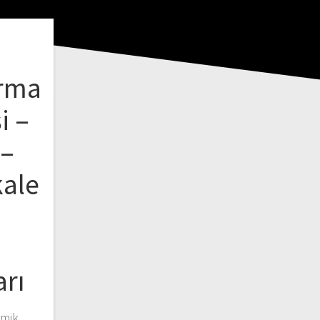
arma
i –
 –
kale
z
arı
emik