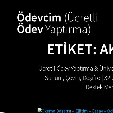
Skip
to
Ödevcim
(Ücretli
content
Ödev
Yaptırma)
ETIKET:
A
Ücretli Ödev Yaptırma & Ünive
Sunum, Çeviri, Deşifre | 32
Destek Mer