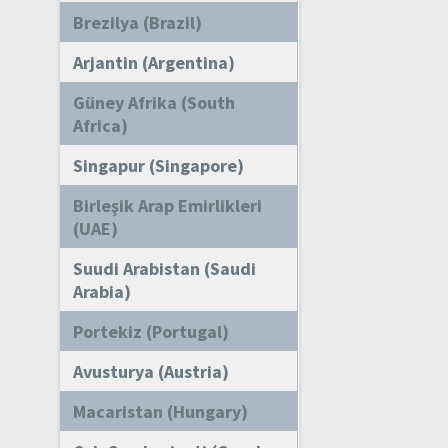
Brezilya (Brazil)
Arjantin (Argentina)
Güney Afrika (South
Africa)
Singapur (Singapore)
Birleşik Arap Emirlikleri
(UAE)
Suudi Arabistan (Saudi
Arabia)
Portekiz (Portugal)
Avusturya (Austria)
Macaristan (Hungary)