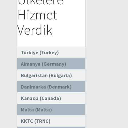
Hizmet
Verdik
Türkiye (Turkey)
Almanya (Germany)
Bulgaristan (Bulgaria)
Danimarka (Denmark)
Kanada (Canada)
Malta (Malta)
KKTC (TRNC)