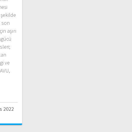
mesi
 şekilde
e son
in aşırı
işgücü
sleri;
tan
gi ve
 AVU,
s 2022