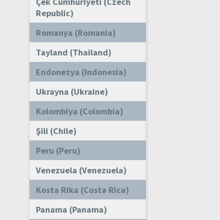
Çek Cumhuriyeti (Czech
Republic)
Romanya (Romania)
Tayland (Thailand)
Endonezya (Indonesia)
Ukrayna (Ukraine)
Kolombiya (Colombia)
Şili (Chile)
Peru (Peru)
Venezuela (Venezuela)
Kosta Rika (Costa Rica)
Panama (Panama)