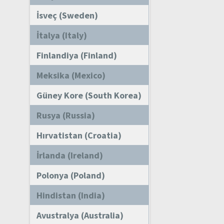
İsveç (Sweden)
İtalya (Italy)
Finlandiya (Finland)
Meksika (Mexico)
Güney Kore (South Korea)
Rusya (Russia)
Hırvatistan (Croatia)
İrlanda (Ireland)
Polonya (Poland)
Hindistan (India)
Avustralya (Australia)