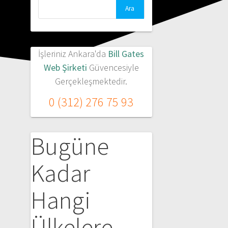
Arama:
İşleriniz Ankara'da
Bill Gates
Web Şirketi
Güvencesiyle
Gerçekleşmektedir.
0 (312) 276 75 93
Bugüne
Kadar
Hangi
Ülkelere