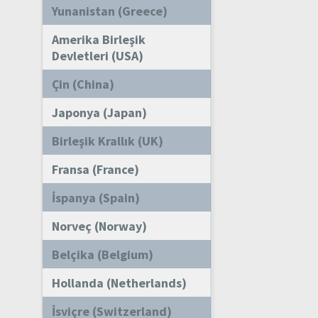
Yunanistan (Greece)
Amerika Birleşik
Devletleri (USA)
Çin (China)
Japonya (Japan)
Birleşik Krallık (UK)
Fransa (France)
İspanya (Spain)
Norveç (Norway)
Belçika (Belgium)
Hollanda (Netherlands)
İsviçre (Switzerland)