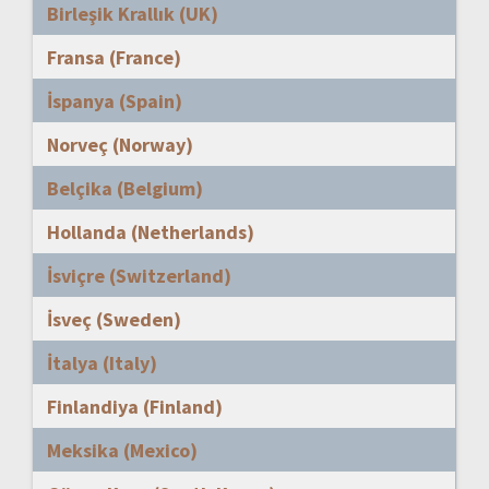
Birleşik Krallık (UK)
Fransa (France)
İspanya (Spain)
Norveç (Norway)
Belçika (Belgium)
Hollanda (Netherlands)
İsviçre (Switzerland)
İsveç (Sweden)
İtalya (Italy)
Finlandiya (Finland)
Meksika (Mexico)