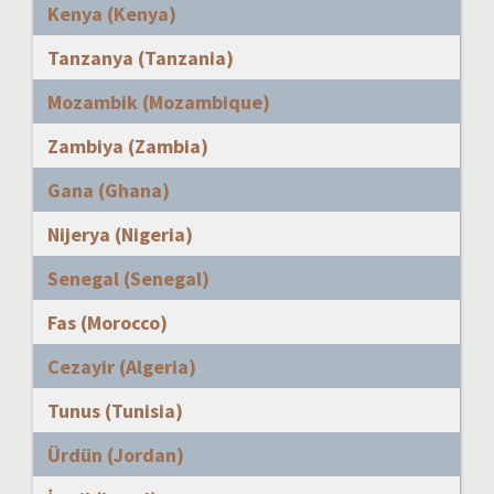
Kenya (Kenya)
Tanzanya (Tanzania)
Mozambik (Mozambique)
Zambiya (Zambia)
Gana (Ghana)
Nijerya (Nigeria)
Senegal (Senegal)
Fas (Morocco)
Cezayir (Algeria)
Tunus (Tunisia)
Ürdün (Jordan)