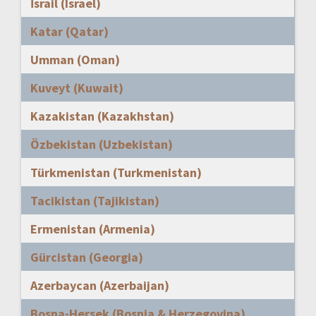
İsrail (Israel)
Katar (Qatar)
Umman (Oman)
Kuveyt (Kuwait)
Kazakistan (Kazakhstan)
Özbekistan (Uzbekistan)
Türkmenistan (Turkmenistan)
Tacikistan (Tajikistan)
Ermenistan (Armenia)
Gürcistan (Georgia)
Azerbaycan (Azerbaijan)
Bosna-Hersek (Bosnia & Herzegovina)