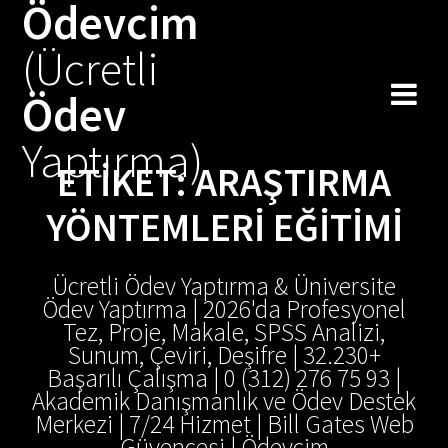
Ödevcim
Skip
to
(Ücretli
content
Ödev
Yaptırma)
ETIKET:
ARAŞTIRMA
YÖNTEMLERI EĞITIMI
Ücretli Ödev Yaptırma & Üniversite
Ödev Yaptırma | 2026'da Profesyonel
Tez, Proje, Makale, SPSS Analizi,
Sunum, Çeviri, Deşifre | 32.230+
Başarılı Çalışma | 0 (312) 276 75 93 |
Akademik Danışmanlık ve Ödev Destek
Merkezi | 7/24 Hizmet | Bill Gates Web
Güvencesi | Ödevcim