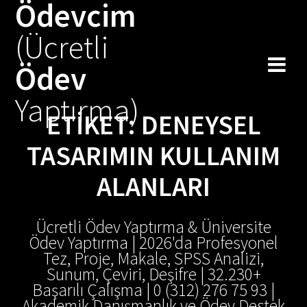
Ödevcim
Skip
to
(Ücretli
content
Ödev
Yaptırma)
ETIKET:
DENEYSEL
TASARIMIN KULLANIM
ALANLARI
Ücretli Ödev Yaptırma & Üniversite
Ödev Yaptırma | 2026'da Profesyonel
Tez, Proje, Makale, SPSS Analizi,
Sunum, Çeviri, Deşifre | 32.230+
Başarılı Çalışma | 0 (312) 276 75 93 |
Akademik Danışmanlık ve Ödev Destek