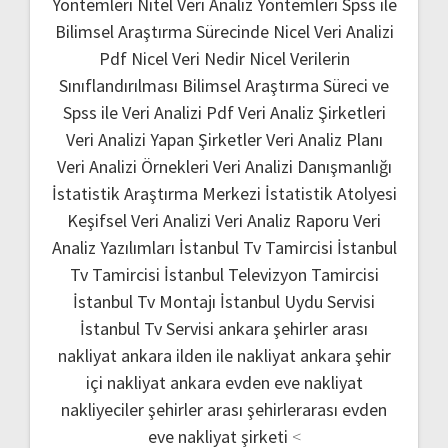
Yöntemleri
Nitel Veri Analiz Yöntemleri
Spss ile
Bilimsel Araştırma Sürecinde Nicel Veri Analizi
Pdf
Nicel Veri Nedir
Nicel Verilerin
Sınıflandırılması
Bilimsel Araştırma Süreci ve
Spss ile Veri Analizi Pdf
Veri Analiz Şirketleri
Veri Analizi Yapan Şirketler
Veri Analiz Planı
Veri Analizi Örnekleri
Veri Analizi Danışmanlığı
İstatistik Araştırma Merkezi
İstatistik Atolyesi
Keşifsel Veri Analizi
Veri Analiz Raporu
Veri
Analiz Yazılımları
İstanbul Tv Tamircisi
İstanbul
Tv Tamircisi
İstanbul Televizyon Tamircisi
İstanbul Tv Montajı
İstanbul Uydu Servisi
İstanbul Tv Servisi
ankara şehirler arası
nakliyat
ankara ilden ile nakliyat
ankara şehir
içi nakliyat
ankara evden eve nakliyat
nakliyeciler şehirler arası
şehirlerarası evden
eve nakliyat şirketi
<