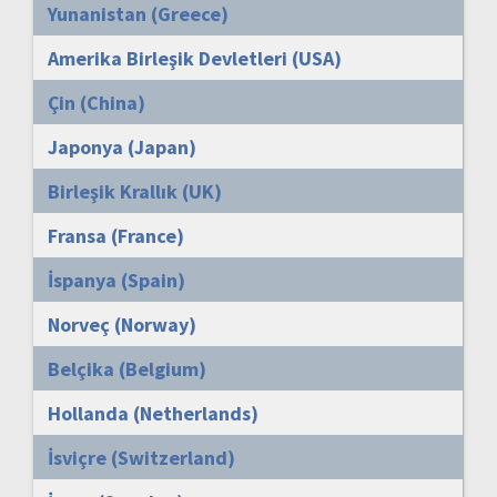
Yunanistan (Greece)
Amerika Birleşik Devletleri (USA)
Çin (China)
Japonya (Japan)
Birleşik Krallık (UK)
Fransa (France)
İspanya (Spain)
Norveç (Norway)
Belçika (Belgium)
Hollanda (Netherlands)
İsviçre (Switzerland)