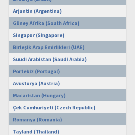
Arjantin (Argentina)
Güney Afrika (South Africa)
Singapur (Singapore)
Birleşik Arap Emirlikleri (UAE)
Suudi Arabistan (Saudi Arabia)
Portekiz (Portugal)
Avusturya (Austria)
Macaristan (Hungary)
Çek Cumhuriyeti (Czech Republic)
Romanya (Romania)
Tayland (Thailand)