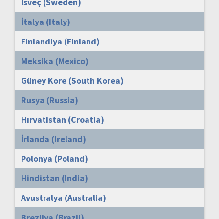
İsveç (Sweden)
İtalya (Italy)
Finlandiya (Finland)
Meksika (Mexico)
Güney Kore (South Korea)
Rusya (Russia)
Hırvatistan (Croatia)
İrlanda (Ireland)
Polonya (Poland)
Hindistan (India)
Avustralya (Australia)
Brezilya (Brazil)