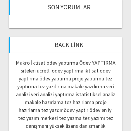
SON YORUMLAR
BACK LINK
Makro İktisat ödev yaptırma
Ödev YAPTIRMA
siteleri
ücretli ödev yaptırma
iktisat ödev
yaptırma
ödev yaptırma
proje yaptırma
tez
yaptırma
tez yazdırma
makale yazdırma
veri
analizi
veri analizi yaptırma
istatistiksel analiz
makale hazırlama
tez hazırlama
proje
hazırlama
tez yazdır
ödev yaptır
ödev
en iyi
tez yazım merkezi
tez yazma
tez yazımı
tez
danışmanı
yüksek lisans danışmanlık