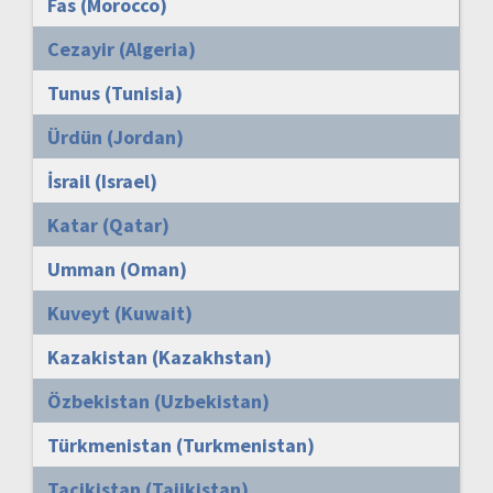
Fas (Morocco)
Cezayir (Algeria)
Tunus (Tunisia)
Ürdün (Jordan)
İsrail (Israel)
Katar (Qatar)
Umman (Oman)
Kuveyt (Kuwait)
Kazakistan (Kazakhstan)
Özbekistan (Uzbekistan)
Türkmenistan (Turkmenistan)
Tacikistan (Tajikistan)