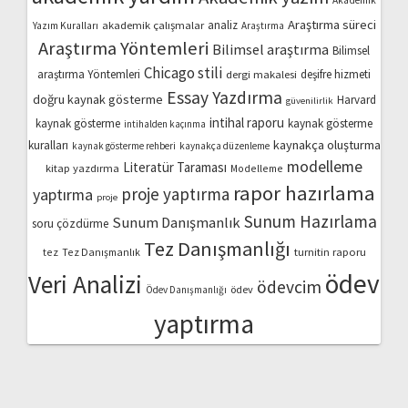
Akademik
Araştırma süreci
akademik çalışmalar
analiz
Yazım Kuralları
Araştırma
Araştırma Yöntemleri
Bilimsel araştırma
Bilimsel
Chicago stili
araştırma Yöntemleri
dergi makalesi
deşifre hizmeti
Essay Yazdırma
doğru kaynak gösterme
Harvard
güvenilirlik
intihal raporu
kaynak gösterme
kaynak gösterme
intihalden kaçınma
kaynakça oluşturma
kuralları
kaynak gösterme rehberi
kaynakça düzenleme
modelleme
Literatür Taraması
kitap yazdırma
Modelleme
rapor hazırlama
proje yaptırma
yaptırma
proje
Sunum Hazırlama
Sunum Danışmanlık
soru çözdürme
Tez Danışmanlığı
turnitin raporu
tez
Tez Danışmanlık
ödev
Veri Analizi
ödevcim
ödev
Ödev Danışmanlığı
yaptırma