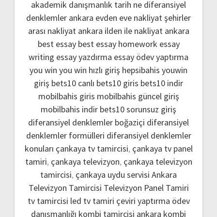
akademik danışmanlık
tarih ne
diferansiyel
denklemler
ankara evden eve nakliyat
şehirler
arası nakliyat ankara
ilden ile nakliyat ankara
best essay
best essay homework
essay
writing
essay yazdırma
essay ödev yaptırma
you win
you win hızlı giriş
hepsibahis youwin
giriş
bets10 canlı
bets10 giris
bets10 indir
mobilbahis giris
mobilbahis güncel giriş
mobilbahis indir
bets10 sorunsuz giriş
diferansiyel denklemler boğaziçi
diferansiyel
denklemler formülleri
diferansiyel denklemler
konuları
çankaya tv tamircisi
,
çankaya tv panel
tamiri
,
çankaya televizyon
,
çankaya televizyon
tamircisi
,
çankaya uydu servisi
Ankara
Televizyon Tamircisi
Televizyon Panel Tamiri
tv tamircisi
led tv tamiri
çeviri yaptırma
ödev
danışmanlığı
kombi tamircisi ankara
kombi