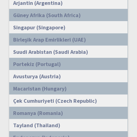
Arjantin (Argentina)
Güney Afrika (South Africa)
Singapur (Singapore)
Birleşik Arap Emirlikleri (UAE)
Suudi Arabistan (Saudi Arabia)
Portekiz (Portugal)
Avusturya (Austria)
Macaristan (Hungary)
Çek Cumhuriyeti (Czech Republic)
Romanya (Romania)
Tayland (Thailand)