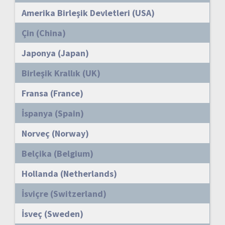
Amerika Birleşik Devletleri (USA)
Çin (China)
Japonya (Japan)
Birleşik Krallık (UK)
Fransa (France)
İspanya (Spain)
Norveç (Norway)
Belçika (Belgium)
Hollanda (Netherlands)
İsviçre (Switzerland)
İsveç (Sweden)