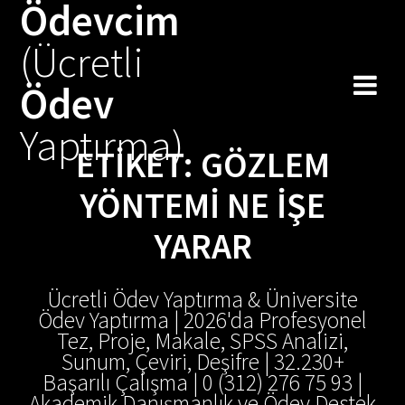
Ödevcim
Skip
to
(Ücretli
content
Ödev
Yaptırma)
ETIKET:
GÖZLEM
YÖNTEMI NE IŞE
YARAR
Ücretli Ödev Yaptırma & Üniversite
Ödev Yaptırma | 2026'da Profesyonel
Tez, Proje, Makale, SPSS Analizi,
Sunum, Çeviri, Deşifre | 32.230+
Başarılı Çalışma | 0 (312) 276 75 93 |
Akademik Danışmanlık ve Ödev Destek