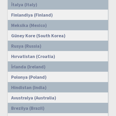
İtalya (Italy)
Finlandiya (Finland)
Meksika (Mexico)
Güney Kore (South Korea)
Rusya (Russia)
Hırvatistan (Croatia)
İrlanda (Ireland)
Polonya (Poland)
Hindistan (India)
Avustralya (Australia)
Brezilya (Brazil)