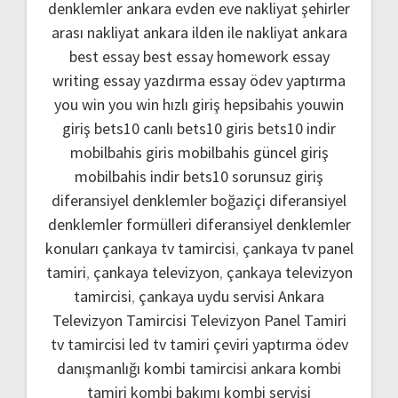
denklemler
ankara evden eve nakliyat
şehirler
arası nakliyat ankara
ilden ile nakliyat ankara
best essay
best essay homework
essay
writing
essay yazdırma
essay ödev yaptırma
you win
you win hızlı giriş
hepsibahis youwin
giriş
bets10 canlı
bets10 giris
bets10 indir
mobilbahis giris
mobilbahis güncel giriş
mobilbahis indir
bets10 sorunsuz giriş
diferansiyel denklemler boğaziçi
diferansiyel
denklemler formülleri
diferansiyel denklemler
konuları
çankaya tv tamircisi
,
çankaya tv panel
tamiri
,
çankaya televizyon
,
çankaya televizyon
tamircisi
,
çankaya uydu servisi
Ankara
Televizyon Tamircisi
Televizyon Panel Tamiri
tv tamircisi
led tv tamiri
çeviri yaptırma
ödev
danışmanlığı
kombi tamircisi ankara
kombi
tamiri
kombi bakımı
kombi servisi