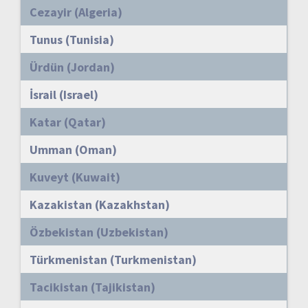
Cezayir (Algeria)
Tunus (Tunisia)
Ürdün (Jordan)
İsrail (Israel)
Katar (Qatar)
Umman (Oman)
Kuveyt (Kuwait)
Kazakistan (Kazakhstan)
Özbekistan (Uzbekistan)
Türkmenistan (Turkmenistan)
Tacikistan (Tajikistan)