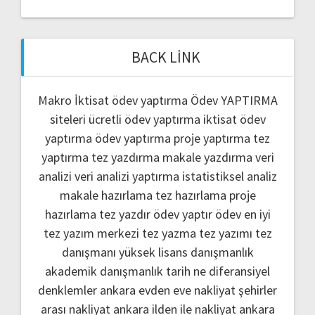
BACK LINK
Makro İktisat ödev yaptırma
Ödev YAPTIRMA
siteleri
ücretli ödev yaptırma
iktisat ödev
yaptırma
ödev yaptırma
proje yaptırma
tez
yaptırma
tez yazdırma
makale yazdırma
veri
analizi
veri analizi yaptırma
istatistiksel analiz
makale hazırlama
tez hazırlama
proje
hazırlama
tez yazdır
ödev yaptır
ödev
en iyi
tez yazım merkezi
tez yazma
tez yazımı
tez
danışmanı
yüksek lisans danışmanlık
akademik danışmanlık
tarih ne
diferansiyel
denklemler
ankara evden eve nakliyat
şehirler
arası nakliyat ankara
ilden ile nakliyat ankara