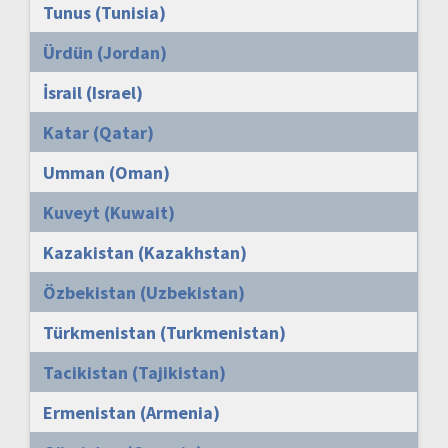
Tunus (Tunisia)
Ürdün (Jordan)
İsrail (Israel)
Katar (Qatar)
Umman (Oman)
Kuveyt (Kuwait)
Kazakistan (Kazakhstan)
Özbekistan (Uzbekistan)
Türkmenistan (Turkmenistan)
Tacikistan (Tajikistan)
Ermenistan (Armenia)