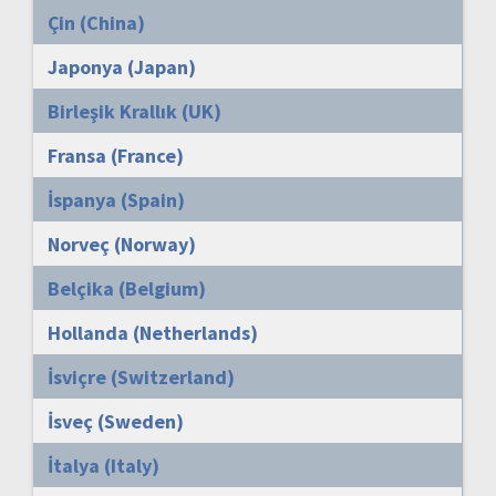
Çin (China)
Japonya (Japan)
Birleşik Krallık (UK)
Fransa (France)
İspanya (Spain)
Norveç (Norway)
Belçika (Belgium)
Hollanda (Netherlands)
İsviçre (Switzerland)
İsveç (Sweden)
İtalya (Italy)