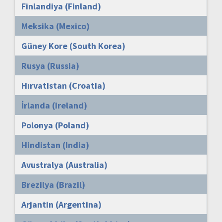
Finlandiya (Finland)
Meksika (Mexico)
Güney Kore (South Korea)
Rusya (Russia)
Hırvatistan (Croatia)
İrlanda (Ireland)
Polonya (Poland)
Hindistan (India)
Avustralya (Australia)
Brezilya (Brazil)
Arjantin (Argentina)