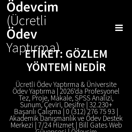
Ödevcim
Skip
to
(Ücretli
content
Ödev
Yaptırma)
ETIKET:
GÖZLEM
YÖNTEMI NEDIR
Ücretli Ödev Yaptırma & Üniversite
Ödev Yaptırma | 2026'da Profesyonel
Tez, Proje, Makale, SPSS Analizi,
Sunum, Çeviri, Deşifre | 32.230+
Başarılı Çalışma | 0 (312) 276 75 93 |
Akademik Danışmanlık ve Ödev Destek
Merkezi | 7/24 Hizmet | Bill Gates Web
Güvencesi | Ödevcim