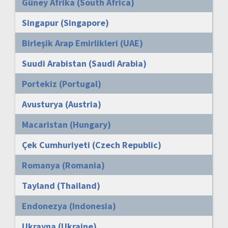
Güney Afrika (South Africa)
Singapur (Singapore)
Birleşik Arap Emirlikleri (UAE)
Suudi Arabistan (Saudi Arabia)
Portekiz (Portugal)
Avusturya (Austria)
Macaristan (Hungary)
Çek Cumhuriyeti (Czech Republic)
Romanya (Romania)
Tayland (Thailand)
Endonezya (Indonesia)
Ukrayna (Ukraine)