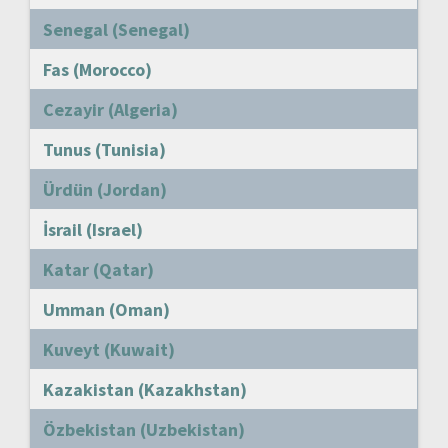
Senegal (Senegal)
Fas (Morocco)
Cezayir (Algeria)
Tunus (Tunisia)
Ürdün (Jordan)
İsrail (Israel)
Katar (Qatar)
Umman (Oman)
Kuveyt (Kuwait)
Kazakistan (Kazakhstan)
Özbekistan (Uzbekistan)