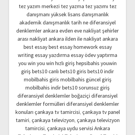
tez yazım merkezi
tez yazma
tez yazımı
tez
danışmanı
yüksek lisans danışmanlık
akademik danışmanlık
tarih ne
diferansiyel
denklemler
ankara evden eve nakliyat
şehirler
arası nakliyat ankara
ilden ile nakliyat ankara
best essay
best essay homework
essay
writing
essay yazdırma
essay ödev yaptırma
you win
you win hızlı giriş
hepsibahis youwin
giriş
bets10 canlı
bets10 giris
bets10 indir
mobilbahis giris
mobilbahis güncel giriş
mobilbahis indir
bets10 sorunsuz giriş
diferansiyel denklemler boğaziçi
diferansiyel
denklemler formülleri
diferansiyel denklemler
konuları
çankaya tv tamircisi
,
çankaya tv panel
tamiri
,
çankaya televizyon
,
çankaya televizyon
tamircisi
,
çankaya uydu servisi
Ankara