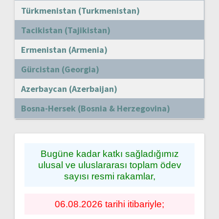
Türkmenistan (Turkmenistan)
Tacikistan (Tajikistan)
Ermenistan (Armenia)
Gürcistan (Georgia)
Azerbaycan (Azerbaijan)
Bosna-Hersek (Bosnia & Herzegovina)
Bugüne kadar katkı sağladığımız
ulusal ve uluslararası toplam ödev
sayısı resmi rakamlar,
06.08.2026 tarihi itibariyle;