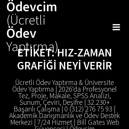
Ödevcim
Skip
to
(Ücretli
content
Ödev
Yaptırma)
ETIKET:
HIZ-ZAMAN
GRAFIĞI NEYI VERIR
Ücretli Ödev Yaptırma & Üniversite
Ödev Yaptırma | 2026'da Profesyonel
Tez, Proje, Makale, SPSS Analizi,
Sunum, Çeviri, Deşifre | 32.230+
Başarılı Çalışma | 0 (312) 276 75 93 |
Akademik Danışmanlık ve Ödev Destek
Merkezi | 7/24 Hizmet | Bill Gates Web
Güvencesi | Ödevcim