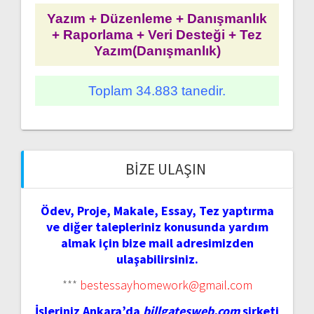
Yazım + Düzenleme + Danışmanlık
+ Raporlama + Veri Desteği + Tez
Yazım(Danışmanlık)
Toplam 34.883 tanedir.
BIZE ULAŞIN
Ödev, Proje, Makale, Essay, Tez yaptırma
ve diğer talepleriniz konusunda yardım
almak için bize mail adresimizden
ulaşabilirsiniz.
***
bestessayhomework@gmail.com
İşleriniz Ankara’da
billgatesweb.com
şirketi