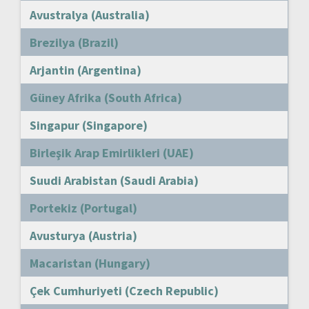
Avustralya (Australia)
Brezilya (Brazil)
Arjantin (Argentina)
Güney Afrika (South Africa)
Singapur (Singapore)
Birleşik Arap Emirlikleri (UAE)
Suudi Arabistan (Saudi Arabia)
Portekiz (Portugal)
Avusturya (Austria)
Macaristan (Hungary)
Çek Cumhuriyeti (Czech Republic)