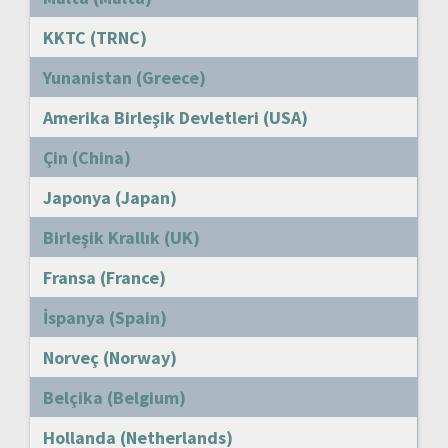
KKTC (TRNC)
Yunanistan (Greece)
Amerika Birleşik Devletleri (USA)
Çin (China)
Japonya (Japan)
Birleşik Krallık (UK)
Fransa (France)
İspanya (Spain)
Norveç (Norway)
Belçika (Belgium)
Hollanda (Netherlands)