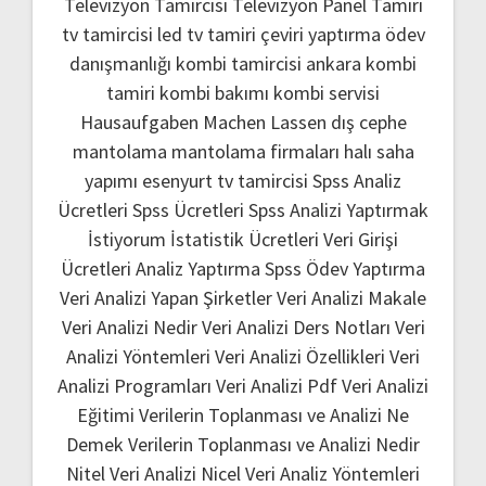
Televizyon Tamircisi
Televizyon Panel Tamiri
tv tamircisi
led tv tamiri
çeviri yaptırma
ödev
danışmanlığı
kombi tamircisi ankara
kombi
tamiri
kombi bakımı
kombi servisi
Hausaufgaben Machen Lassen
dış cephe
mantolama
mantolama firmaları
halı saha
yapımı
esenyurt tv tamircisi
Spss Analiz
Ücretleri
Spss Ücretleri
Spss Analizi Yaptırmak
İstiyorum
İstatistik Ücretleri
Veri Girişi
Ücretleri
Analiz Yaptırma
Spss Ödev Yaptırma
Veri Analizi Yapan Şirketler
Veri Analizi Makale
Veri Analizi Nedir
Veri Analizi Ders Notları
Veri
Analizi Yöntemleri
Veri Analizi Özellikleri
Veri
Analizi Programları
Veri Analizi Pdf
Veri Analizi
Eğitimi
Verilerin Toplanması ve Analizi Ne
Demek
Verilerin Toplanması ve Analizi Nedir
Nitel Veri Analizi
Nicel Veri Analiz Yöntemleri