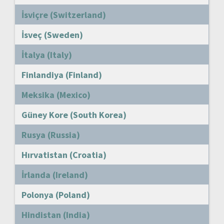
İsviçre (Switzerland)
İsveç (Sweden)
İtalya (Italy)
Finlandiya (Finland)
Meksika (Mexico)
Güney Kore (South Korea)
Rusya (Russia)
Hırvatistan (Croatia)
İrlanda (Ireland)
Polonya (Poland)
Hindistan (India)