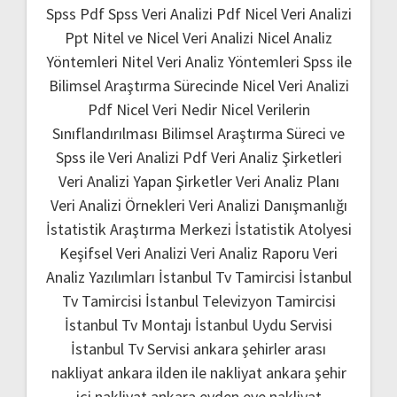
Spss Pdf
Spss Veri Analizi Pdf
Nicel Veri Analizi
Ppt
Nitel ve Nicel Veri Analizi
Nicel Analiz
Yöntemleri
Nitel Veri Analiz Yöntemleri
Spss ile
Bilimsel Araştırma Sürecinde Nicel Veri Analizi
Pdf
Nicel Veri Nedir
Nicel Verilerin
Sınıflandırılması
Bilimsel Araştırma Süreci ve
Spss ile Veri Analizi Pdf
Veri Analiz Şirketleri
Veri Analizi Yapan Şirketler
Veri Analiz Planı
Veri Analizi Örnekleri
Veri Analizi Danışmanlığı
İstatistik Araştırma Merkezi
İstatistik Atolyesi
Keşifsel Veri Analizi
Veri Analiz Raporu
Veri
Analiz Yazılımları
İstanbul Tv Tamircisi
İstanbul
Tv Tamircisi
İstanbul Televizyon Tamircisi
İstanbul Tv Montajı
İstanbul Uydu Servisi
İstanbul Tv Servisi
ankara şehirler arası
nakliyat
ankara ilden ile nakliyat
ankara şehir
içi nakliyat
ankara evden eve nakliyat