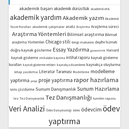
akademik başarı
akademik dürüstlük
akademik etik
akademik yardım
Akademik yazım
Akademik
Araştırma süreci
akademik çalışmalar
analiz
Yazım Kuralları
Araştırma
Araştırma Yöntemleri
Bilimsel araştırma
Bilimsel
Chicago stili
araştırma Yöntemleri
dergi makalesi
deşifre hizmeti
Essay Yazdırma
doğru kaynak gösterme
Harvard
güvenilirlik
intihal raporu
kaynak gösterme
kaynak gösterme
intihalden kaçınma
kaynakça oluşturma
kuralları
kaynak gösterme rehberi
kaynakça düzenleme
modelleme
Literatür Taraması
kitap yazdırma
Modelleme
rapor hazırlama
proje yaptırma
yaptırma
proje
Sunum Hazırlama
Sunum Danışmanlık
soru çözdürme
Tez Danışmanlığı
turnitin raporu
tez
Tez Danışmanlık
ödev
Veri Analizi
ödevcim
ödev
Ödev Danışmanlığı
yaptırma