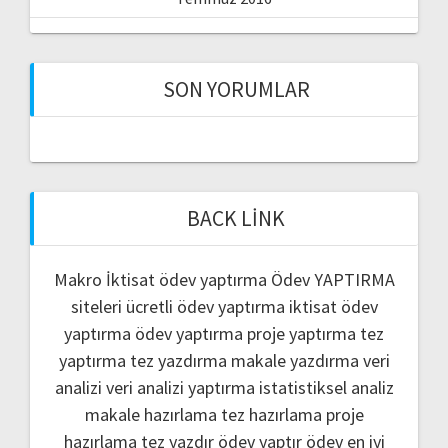
SON YORUMLAR
BACK LINK
Makro İktisat ödev yaptırma
Ödev YAPTIRMA
siteleri
ücretli ödev yaptırma
iktisat ödev
yaptırma
ödev yaptırma
proje yaptırma
tez
yaptırma
tez yazdırma
makale yazdırma
veri
analizi
veri analizi yaptırma
istatistiksel analiz
makale hazırlama
tez hazırlama
proje
hazırlama
tez yazdır
ödev yaptır
ödev
en iyi