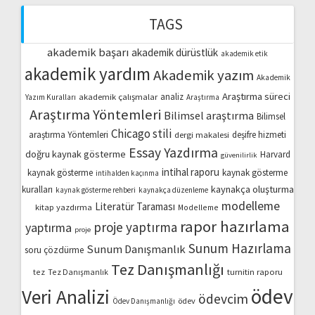
TAGS
akademik başarı
akademik dürüstlük
akademik etik
akademik yardım
Akademik yazım
Akademik
Araştırma süreci
akademik çalışmalar
analiz
Yazım Kuralları
Araştırma
Araştırma Yöntemleri
Bilimsel araştırma
Bilimsel
Chicago stili
araştırma Yöntemleri
dergi makalesi
deşifre hizmeti
Essay Yazdırma
doğru kaynak gösterme
Harvard
güvenilirlik
intihal raporu
kaynak gösterme
kaynak gösterme
intihalden kaçınma
kaynakça oluşturma
kuralları
kaynak gösterme rehberi
kaynakça düzenleme
modelleme
Literatür Taraması
kitap yazdırma
Modelleme
rapor hazırlama
proje yaptırma
yaptırma
proje
Sunum Hazırlama
Sunum Danışmanlık
soru çözdürme
Tez Danışmanlığı
turnitin raporu
tez
Tez Danışmanlık
ödev
Veri Analizi
ödevcim
ödev
Ödev Danışmanlığı