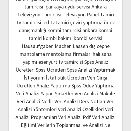
tamircisi
,
çankaya uydu servisi
Ankara
Televizyon Tamircisi
Televizyon Panel Tamiri
tv tamircisi
led tv tamiri
çeviri yaptırma
ödev
danışmanlığı
kombi tamircisi ankara
kombi
tamiri
kombi bakımı
kombi servisi
Hausaufgaben Machen Lassen
dış cephe
mantolama
mantolama firmaları
halı saha
yapımı
esenyurt tv tamircisi
Spss Analiz
Ücretleri
Spss Ücretleri
Spss Analizi Yaptırmak
İstiyorum
İstatistik Ücretleri
Veri Girişi
Ücretleri
Analiz Yaptırma
Spss Ödev Yaptırma
Veri Analizi Yapan Şirketler
Veri Analizi Makale
Veri Analizi Nedir
Veri Analizi Ders Notları
Veri
Analizi Yöntemleri
Veri Analizi Özellikleri
Veri
Analizi Programları
Veri Analizi Pdf
Veri Analizi
Eğitimi
Verilerin Toplanması ve Analizi Ne