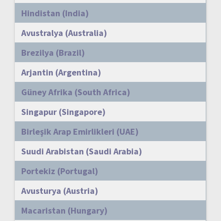
Hindistan (India)
Avustralya (Australia)
Brezilya (Brazil)
Arjantin (Argentina)
Güney Afrika (South Africa)
Singapur (Singapore)
Birleşik Arap Emirlikleri (UAE)
Suudi Arabistan (Saudi Arabia)
Portekiz (Portugal)
Avusturya (Austria)
Macaristan (Hungary)