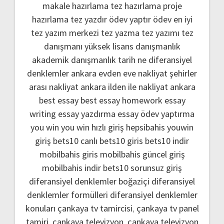
makale hazırlama
tez hazırlama
proje
hazırlama
tez yazdır
ödev yaptır
ödev
en iyi
tez yazım merkezi
tez yazma
tez yazımı
tez
danışmanı
yüksek lisans danışmanlık
akademik danışmanlık
tarih ne
diferansiyel
denklemler
ankara evden eve nakliyat
şehirler
arası nakliyat ankara
ilden ile nakliyat ankara
best essay
best essay homework
essay
writing
essay yazdırma
essay ödev yaptırma
you win
you win hızlı giriş
hepsibahis youwin
giriş
bets10 canlı
bets10 giris
bets10 indir
mobilbahis giris
mobilbahis güncel giriş
mobilbahis indir
bets10 sorunsuz giriş
diferansiyel denklemler boğaziçi
diferansiyel
denklemler formülleri
diferansiyel denklemler
konuları
çankaya tv tamircisi
,
çankaya tv panel
tamiri
,
çankaya televizyon
,
çankaya televizyon