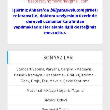
***
bestessayhomework@gmail.com
İşleriniz Ankara’da
billgatesweb.com
şirketi
referansı ile, doktora seviyesinin üzerinde
dereceli uzmanlar tarafından
yapılmaktadır. Her alanla ilgili desteğimiz
mevcuttur.
SON YAZILAR
Standart Sapma, Varyans, Çarpıklık Katsayısı,
Basıklık Katsayısı Hesaplama – Grafik Çizdirme –
Ödev, Proje, Tez, Makale, Çeviri Yaptırma
Matematik Kitap Eleştirisi Yapma
Biyoloji Ödevi
Geometri Ödevi