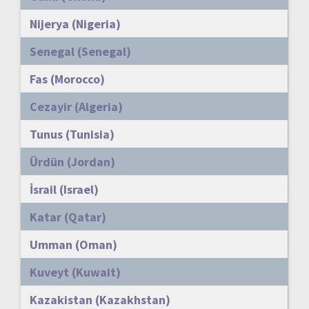
Nijerya (Nigeria)
Senegal (Senegal)
Fas (Morocco)
Cezayir (Algeria)
Tunus (Tunisia)
Ürdün (Jordan)
İsrail (Israel)
Katar (Qatar)
Umman (Oman)
Kuveyt (Kuwait)
Kazakistan (Kazakhstan)