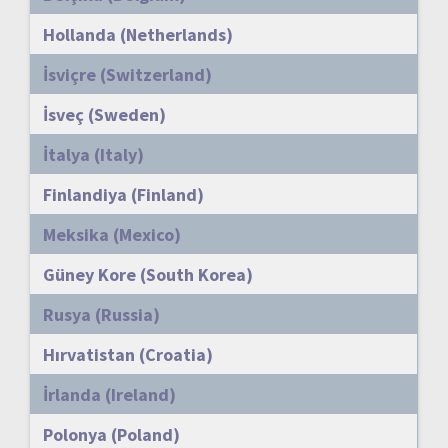
Hollanda (Netherlands)
İsviçre (Switzerland)
İsveç (Sweden)
İtalya (Italy)
Finlandiya (Finland)
Meksika (Mexico)
Güney Kore (South Korea)
Rusya (Russia)
Hırvatistan (Croatia)
İrlanda (Ireland)
Polonya (Poland)