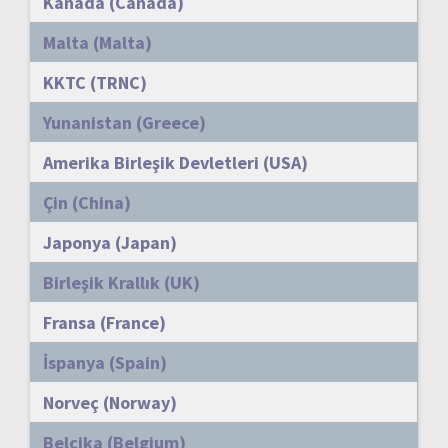
Kanada (Canada)
Malta (Malta)
KKTC (TRNC)
Yunanistan (Greece)
Amerika Birleşik Devletleri (USA)
Çin (China)
Japonya (Japan)
Birleşik Krallık (UK)
Fransa (France)
İspanya (Spain)
Norveç (Norway)
Belçika (Belgium)