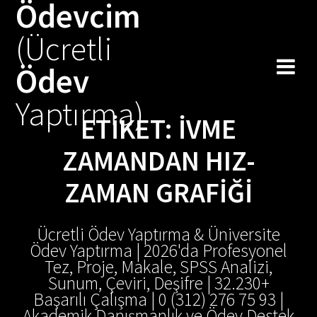
Ödevcim
Skip
to
(Ücretli
content
Ödev
Yaptırma)
ETIKET:
İVME
ZAMANDAN HIZ-
ZAMAN GRAFIĞI
Ücretli Ödev Yaptırma & Üniversite
Ödev Yaptırma | 2026'da Profesyonel
Tez, Proje, Makale, SPSS Analizi,
Sunum, Çeviri, Deşifre | 32.230+
Başarılı Çalışma | 0 (312) 276 75 93 |
Akademik Danışmanlık ve Ödev Destek