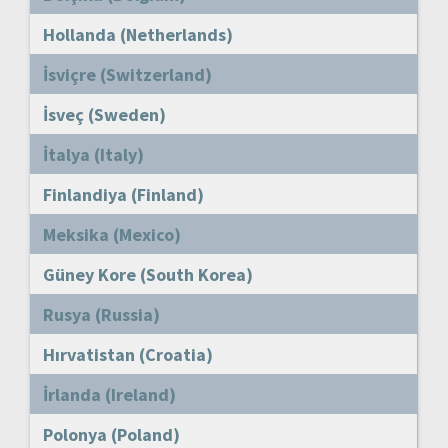
Hollanda (Netherlands)
İsviçre (Switzerland)
İsveç (Sweden)
İtalya (Italy)
Finlandiya (Finland)
Meksika (Mexico)
Güney Kore (South Korea)
Rusya (Russia)
Hırvatistan (Croatia)
İrlanda (Ireland)
Polonya (Poland)