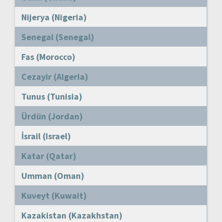
Nijerya (Nigeria)
Senegal (Senegal)
Fas (Morocco)
Cezayir (Algeria)
Tunus (Tunisia)
Ürdün (Jordan)
İsrail (Israel)
Katar (Qatar)
Umman (Oman)
Kuveyt (Kuwait)
Kazakistan (Kazakhstan)