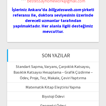
***
bestessayhomework@gmail.com
İşleriniz Ankara’da
billgatesweb.com
şirketi
referansı ile, doktora seviyesinin üzerinde
dereceli uzmanlar tarafından
yapılmaktadır. Her alanla ilgili desteğimiz
mevcuttur.
SON YAZILAR
Standart Sapma, Varyans, Çarpıklık Katsayısı,
Basıklık Katsayısı Hesaplama – Grafik Çizdirme –
Ödev, Proje, Tez, Makale, Çeviri Yaptırma
Matematik Kitap Eleştirisi Yapma
Biyoloji Ödevi
Geometri Ödevi