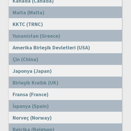
Kanada (Canada)
Malta (Malta)
KKTC (TRNC)
Yunanistan (Greece)
Amerika Birleşik Devletleri (USA)
Çin (China)
Japonya (Japan)
Birleşik Krallık (UK)
Fransa (France)
İspanya (Spain)
Norveç (Norway)
Belçika (Belgium)