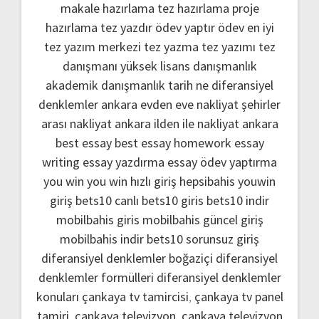
makale hazırlama
tez hazırlama
proje
hazırlama
tez yazdır
ödev yaptır
ödev
en iyi
tez yazım merkezi
tez yazma
tez yazımı
tez
danışmanı
yüksek lisans danışmanlık
akademik danışmanlık
tarih ne
diferansiyel
denklemler
ankara evden eve nakliyat
şehirler
arası nakliyat ankara
ilden ile nakliyat ankara
best essay
best essay homework
essay
writing
essay yazdırma
essay ödev yaptırma
you win
you win hızlı giriş
hepsibahis youwin
giriş
bets10 canlı
bets10 giris
bets10 indir
mobilbahis giris
mobilbahis güncel giriş
mobilbahis indir
bets10 sorunsuz giriş
diferansiyel denklemler boğaziçi
diferansiyel
denklemler formülleri
diferansiyel denklemler
konuları
çankaya tv tamircisi
,
çankaya tv panel
tamiri
,
çankaya televizyon
,
çankaya televizyon