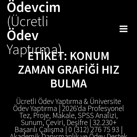
Ödevcim
Skip
to
(Ücretli
content
Ödev
Yaptırma)
ETIKET:
KONUM
ZAMAN GRAFIĞI HIZ
BULMA
Ücretli Ödev Yaptırma & Üniversite
Ödev Yaptırma | 2026'da Profesyonel
Tez, Proje, Makale, SPSS Analizi,
Sunum, Çeviri, Deşifre | 32.230+
Başarılı Çalışma | 0 (312) 276 75 93 |
Akademik Danışmanlık ve Ödev Destek