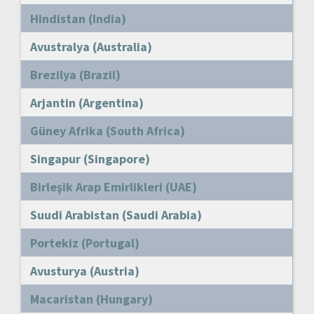
Hindistan (India)
Avustralya (Australia)
Brezilya (Brazil)
Arjantin (Argentina)
Güney Afrika (South Africa)
Singapur (Singapore)
Birleşik Arap Emirlikleri (UAE)
Suudi Arabistan (Saudi Arabia)
Portekiz (Portugal)
Avusturya (Austria)
Macaristan (Hungary)