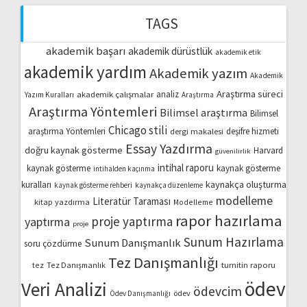
TAGS
akademik başarı
akademik dürüstlük
akademik etik
akademik yardım
Akademik yazım
Akademik
Araştırma süreci
akademik çalışmalar
analiz
Yazım Kuralları
Araştırma
Araştırma Yöntemleri
Bilimsel araştırma
Bilimsel
Chicago stili
araştırma Yöntemleri
dergi makalesi
deşifre hizmeti
Essay Yazdırma
doğru kaynak gösterme
Harvard
güvenilirlik
intihal raporu
kaynak gösterme
kaynak gösterme
intihalden kaçınma
kaynakça oluşturma
kuralları
kaynak gösterme rehberi
kaynakça düzenleme
modelleme
Literatür Taraması
kitap yazdırma
Modelleme
rapor hazırlama
proje yaptırma
yaptırma
proje
Sunum Hazırlama
Sunum Danışmanlık
soru çözdürme
Tez Danışmanlığı
turnitin raporu
tez
Tez Danışmanlık
ödev
Veri Analizi
ödevcim
ödev
Ödev Danışmanlığı