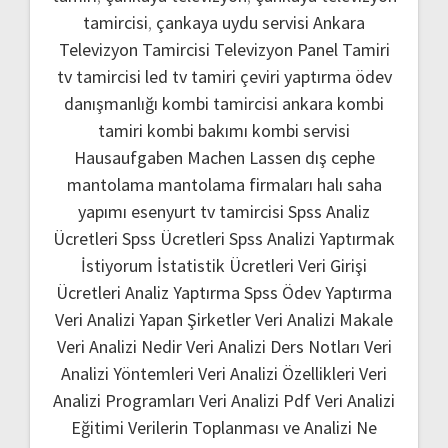
tamircisi
,
çankaya uydu servisi
Ankara
Televizyon Tamircisi
Televizyon Panel Tamiri
tv tamircisi
led tv tamiri
çeviri yaptırma
ödev
danışmanlığı
kombi tamircisi ankara
kombi
tamiri
kombi bakımı
kombi servisi
Hausaufgaben Machen Lassen
dış cephe
mantolama
mantolama firmaları
halı saha
yapımı
esenyurt tv tamircisi
Spss Analiz
Ücretleri
Spss Ücretleri
Spss Analizi Yaptırmak
İstiyorum
İstatistik Ücretleri
Veri Girişi
Ücretleri
Analiz Yaptırma
Spss Ödev Yaptırma
Veri Analizi Yapan Şirketler
Veri Analizi Makale
Veri Analizi Nedir
Veri Analizi Ders Notları
Veri
Analizi Yöntemleri
Veri Analizi Özellikleri
Veri
Analizi Programları
Veri Analizi Pdf
Veri Analizi
Eğitimi
Verilerin Toplanması ve Analizi Ne