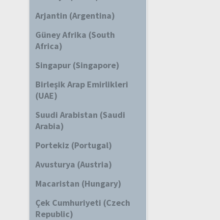
Arjantin (Argentina)
Güney Afrika (South
Africa)
Singapur (Singapore)
Birleşik Arap Emirlikleri
(UAE)
Suudi Arabistan (Saudi
Arabia)
Portekiz (Portugal)
Avusturya (Austria)
Macaristan (Hungary)
Çek Cumhuriyeti (Czech
Republic)