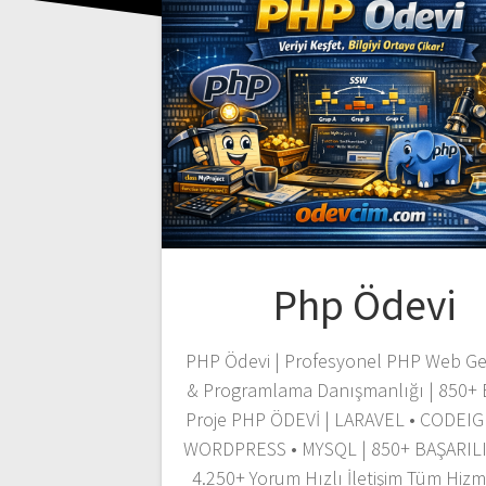
Php Ödevi
PHP Ödevi | Profesyonel PHP Web Gel
& Programlama Danışmanlığı | 850+ B
Proje PHP ÖDEVİ | LARAVEL • CODEIG
WORDPRESS • MYSQL | 850+ BAŞARIL
4.250+ Yorum Hızlı İletişim Tüm Hizm