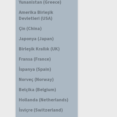
Yunanistan (Greece)
Amerika Birleşik
Devletleri (USA)
Çin (China)
Japonya (Japan)
Birleşik Krallık (UK)
Fransa (France)
İspanya (Spain)
Norveç (Norway)
Belçika (Belgium)
Hollanda (Netherlands)
İsviçre (Switzerland)