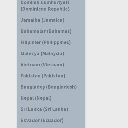
Dominik Cumhuriyeti
(Dominican Republic)
Jamaika (Jamaica)
Bahamalar (Bahamas)
Filipinler (Philippines)
Malezya (Malaysia)
Vietnam (Vietnam)
Pakistan (Pakistan)
Bangladeş (Bangladesh)
Nepal (Nepal)
Sri Lanka (Sri Lanka)
Ekvador (Ecuador)