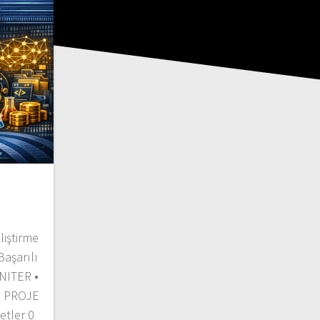
iştirme
aşarılı
NITER •
I PROJE
etler 0