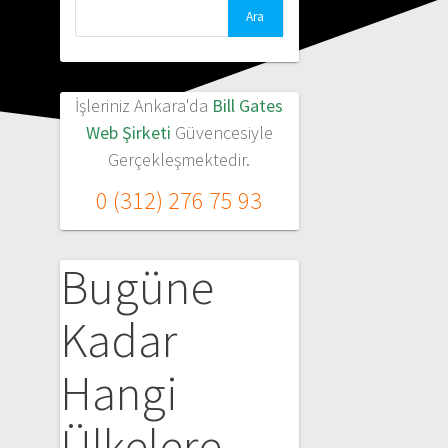
Arama:
İşleriniz Ankara'da
Bill Gates
Web Şirketi
Güvencesiyle
Gerçekleşmektedir.
0 (312) 276 75 93
Bugüne
Kadar
Hangi
Ülkelere