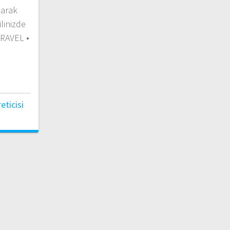
larak
linizde
ARAVEL •
ticisi