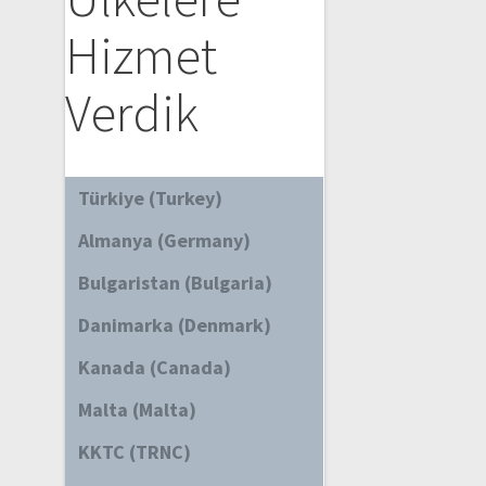
Hizmet
Verdik
Türkiye (Turkey)
Almanya (Germany)
Bulgaristan (Bulgaria)
Danimarka (Denmark)
Kanada (Canada)
Malta (Malta)
KKTC (TRNC)