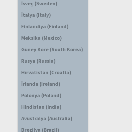
İsveç (Sweden)
İtalya (Italy)
Finlandiya (Finland)
Meksika (Mexico)
Güney Kore (South Korea)
Rusya (Russia)
Hırvatistan (Croatia)
İrlanda (Ireland)
Polonya (Poland)
Hindistan (India)
Avustralya (Australia)
Brezilya (Brazil)