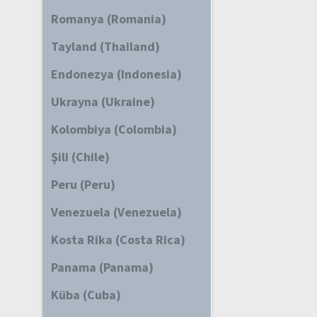
Romanya (Romania)
Tayland (Thailand)
Endonezya (Indonesia)
Ukrayna (Ukraine)
Kolombiya (Colombia)
Şili (Chile)
Peru (Peru)
Venezuela (Venezuela)
Kosta Rika (Costa Rica)
Panama (Panama)
Küba (Cuba)