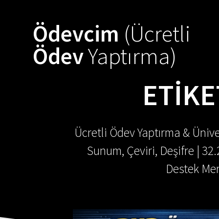
Skip
to
Ödevcim
(Ücretli
content
Ödev
Yaptırma)
ETIKE
Ücretli Ödev Yaptırma & Ünive
Sunum, Çeviri, Deşifre | 32
Destek Mer