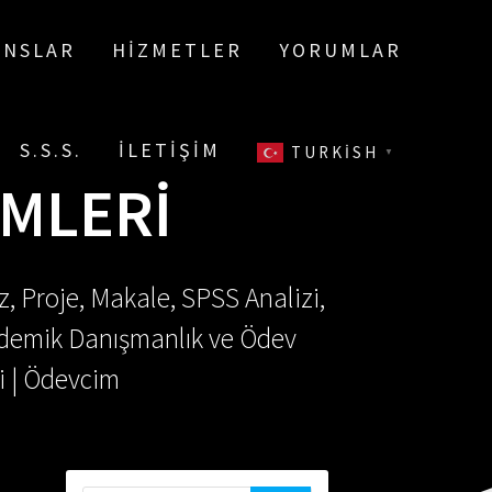
ANSLAR
HIZMETLER
YORUMLAR
S.S.S.
İLETIŞIM
TURKISH
▼
EMLERI
, Proje, Makale, SPSS Analizi,
Akademik Danışmanlık ve Ödev
i | Ödevcim