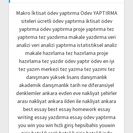
Makro İktisat ödev yaptırma
Ödev YAPTIRMA
siteleri
ücretli ödev yaptırma
iktisat ödev
yaptırma
ödev yaptırma
proje yaptırma
tez
yaptırma
tez yazdırma
makale yazdırma
veri
analizi
veri analizi yaptırma
istatistiksel analiz
makale hazırlama
tez hazırlama
proje
hazırlama
tez yazdır
ödev yaptır
ödev
en iyi
tez yazım merkezi
tez yazma
tez yazımı
tez
danışmanı
yüksek lisans danışmanlık
akademik danışmanlık
tarih ne
diferansiyel
denklemler
ankara evden eve nakliyat
şehirler
arası nakliyat ankara
ilden ile nakliyat ankara
best essay
best essay homework
essay
writing
essay yazdırma
essay ödev yaptırma
you win
you win hızlı giriş
hepsibahis youwin