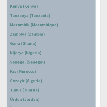
Kenya (Kenya)
Tanzanya (Tanzania)
Mozambik (Mozambique)
Zambiya (Zambia)
Gana (Ghana)
Nijerya (Nigeria)
Senegal (Senegal)
Fas (Morocco)
Cezayir (Algeria)
Tunus (Tunisia)
Ürdün (Jordan)