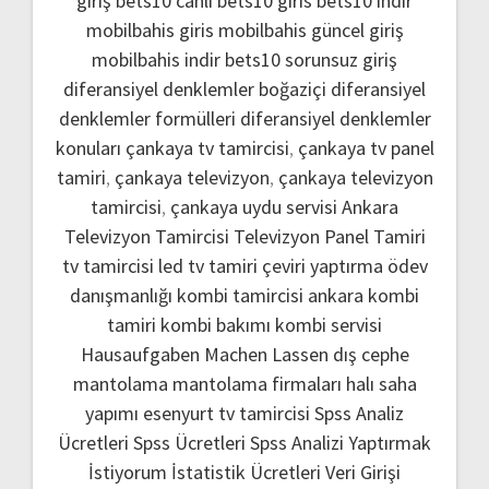
giriş
bets10 canlı
bets10 giris
bets10 indir
mobilbahis giris
mobilbahis güncel giriş
mobilbahis indir
bets10 sorunsuz giriş
diferansiyel denklemler boğaziçi
diferansiyel
denklemler formülleri
diferansiyel denklemler
konuları
çankaya tv tamircisi
,
çankaya tv panel
tamiri
,
çankaya televizyon
,
çankaya televizyon
tamircisi
,
çankaya uydu servisi
Ankara
Televizyon Tamircisi
Televizyon Panel Tamiri
tv tamircisi
led tv tamiri
çeviri yaptırma
ödev
danışmanlığı
kombi tamircisi ankara
kombi
tamiri
kombi bakımı
kombi servisi
Hausaufgaben Machen Lassen
dış cephe
mantolama
mantolama firmaları
halı saha
yapımı
esenyurt tv tamircisi
Spss Analiz
Ücretleri
Spss Ücretleri
Spss Analizi Yaptırmak
İstiyorum
İstatistik Ücretleri
Veri Girişi