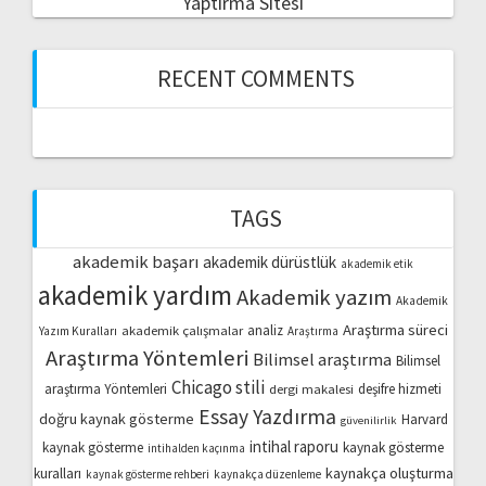
Yaptırma Sitesi
RECENT COMMENTS
TAGS
akademik başarı
akademik dürüstlük
akademik etik
akademik yardım
Akademik yazım
Akademik
Araştırma süreci
akademik çalışmalar
analiz
Yazım Kuralları
Araştırma
Araştırma Yöntemleri
Bilimsel araştırma
Bilimsel
Chicago stili
araştırma Yöntemleri
dergi makalesi
deşifre hizmeti
Essay Yazdırma
doğru kaynak gösterme
Harvard
güvenilirlik
intihal raporu
kaynak gösterme
kaynak gösterme
intihalden kaçınma
kaynakça oluşturma
kuralları
kaynak gösterme rehberi
kaynakça düzenleme