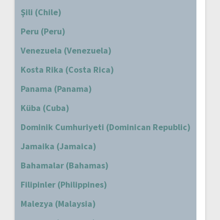
Şili (Chile)
Peru (Peru)
Venezuela (Venezuela)
Kosta Rika (Costa Rica)
Panama (Panama)
Küba (Cuba)
Dominik Cumhuriyeti (Dominican Republic)
Jamaika (Jamaica)
Bahamalar (Bahamas)
Filipinler (Philippines)
Malezya (Malaysia)