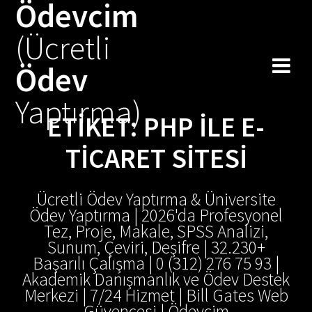
Ödevcim
Skip
to
(Ücretli
content
Ödev
Yaptırma)
ETIKET:
PHP ILE E-
TICARET SITESI
Ücretli Ödev Yaptırma & Üniversite
Ödev Yaptırma | 2026'da Profesyonel
Tez, Proje, Makale, SPSS Analizi,
Sunum, Çeviri, Deşifre | 32.230+
Başarılı Çalışma | 0 (312) 276 75 93 |
Akademik Danışmanlık ve Ödev Destek
Merkezi | 7/24 Hizmet | Bill Gates Web
Güvencesi | Ödevcim