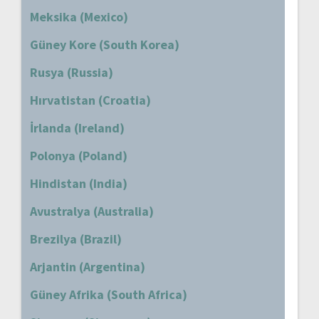
Meksika (Mexico)
Güney Kore (South Korea)
Rusya (Russia)
Hırvatistan (Croatia)
İrlanda (Ireland)
Polonya (Poland)
Hindistan (India)
Avustralya (Australia)
Brezilya (Brazil)
Arjantin (Argentina)
Güney Afrika (South Africa)