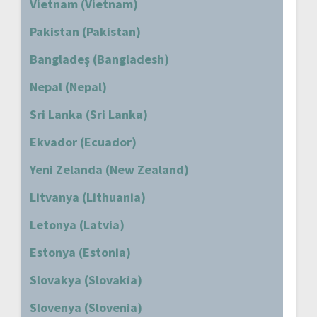
Vietnam (Vietnam)
Pakistan (Pakistan)
Bangladeş (Bangladesh)
Nepal (Nepal)
Sri Lanka (Sri Lanka)
Ekvador (Ecuador)
Yeni Zelanda (New Zealand)
Litvanya (Lithuania)
Letonya (Latvia)
Estonya (Estonia)
Slovakya (Slovakia)
Slovenya (Slovenia)