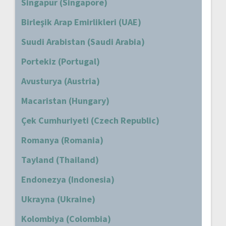
Singapur (Singapore)
Birleşik Arap Emirlikleri (UAE)
Suudi Arabistan (Saudi Arabia)
Portekiz (Portugal)
Avusturya (Austria)
Macaristan (Hungary)
Çek Cumhuriyeti (Czech Republic)
Romanya (Romania)
Tayland (Thailand)
Endonezya (Indonesia)
Ukrayna (Ukraine)
Kolombiya (Colombia)