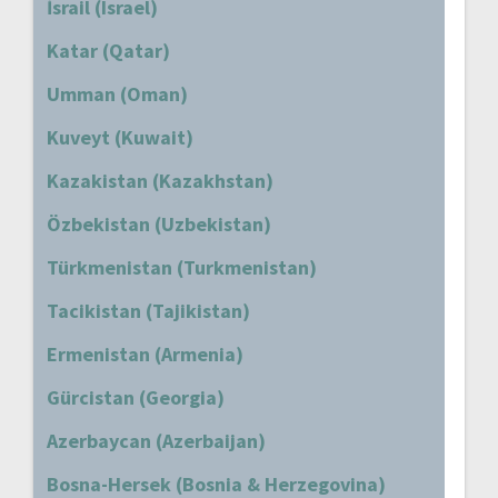
İsrail (Israel)
Katar (Qatar)
Umman (Oman)
Kuveyt (Kuwait)
Kazakistan (Kazakhstan)
Özbekistan (Uzbekistan)
Türkmenistan (Turkmenistan)
Tacikistan (Tajikistan)
Ermenistan (Armenia)
Gürcistan (Georgia)
Azerbaycan (Azerbaijan)
Bosna-Hersek (Bosnia & Herzegovina)