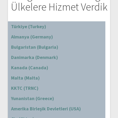
Ülkelere Hizmet Verdik
Türkiye (Turkey)
Almanya (Germany)
Bulgaristan (Bulgaria)
Danimarka (Denmark)
Kanada (Canada)
Malta (Malta)
KKTC (TRNC)
Yunanistan (Greece)
Amerika Birleşik Devletleri (USA)