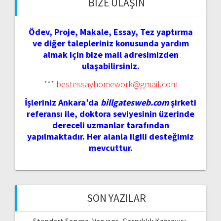
BIZE ULAŞIN
Ödev, Proje, Makale, Essay, Tez yaptırma
ve diğer talepleriniz konusunda yardım
almak için bize mail adresimizden
ulaşabilirsiniz.
***
bestessayhomework@gmail.com
İşleriniz Ankara’da
billgatesweb.com
şirketi
referansı ile, doktora seviyesinin üzerinde
dereceli uzmanlar tarafından
yapılmaktadır. Her alanla ilgili desteğimiz
mevcuttur.
SON YAZILAR
Standart Sapma, Varyans, Çarpıklık Katsayısı,