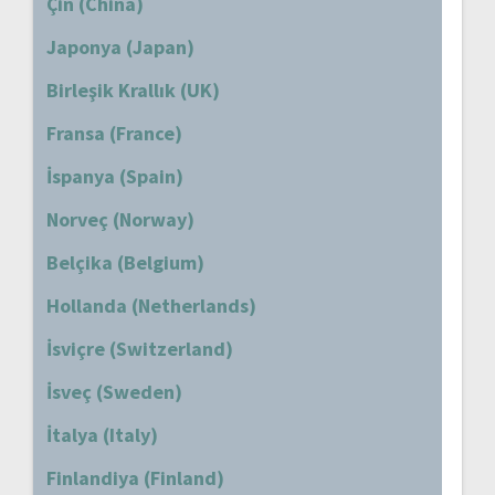
Çin (China)
Japonya (Japan)
Birleşik Krallık (UK)
Fransa (France)
İspanya (Spain)
Norveç (Norway)
Belçika (Belgium)
Hollanda (Netherlands)
İsviçre (Switzerland)
İsveç (Sweden)
İtalya (Italy)
Finlandiya (Finland)