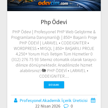
Php Ödevi
PHP Ödevi | Profesyonel PHP Web Geliştirme &
Programlama Danışmanlığı | 850+ Başarılı Proje
PHP ÖDEVİ | LARAVEL • CODEIGNITER •
WORDPRESS • MYSQL | 850+ BAŞARILI PROJE
4.250+ Yorum Hızlı İletişim Tüm Hizmetler 0
(312) 276 75 93 Sitemiz otomatik olarak tarayıcı
dilinize dönüşmektedir. Anadilinizde hizmet
alabilirsiniz! 🐘 PHP ÖDEVİ • LARAVEL •
CODEIGNITER…
DEVAMI
Profesyonel Akademik İçerik Üreticisi
22 Nisan 2026
0