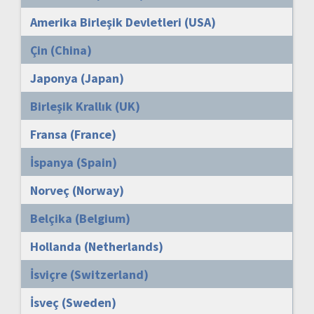
Amerika Birleşik Devletleri (USA)
Çin (China)
Japonya (Japan)
Birleşik Krallık (UK)
Fransa (France)
İspanya (Spain)
Norveç (Norway)
Belçika (Belgium)
Hollanda (Netherlands)
İsviçre (Switzerland)
İsveç (Sweden)