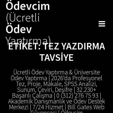
Ödevcim
Skip
to
(Ücretli
content
Ödev
Yaptırma)
ETIKET:
TEZ YAZDIRMA
TAVSIYE
Ücretli Ödev Yaptırma & Üniversite
Ödev Yaptırma | 2026'da Profesyonel
Tez, Proje, Makale, SPSS Analizi,
Sunum, Çeviri, Deşifre | 32.230+
Başarılı Çalışma | 0 (312) 276 75 93 |
Akademik Danışmanlık ve Ödev Destek
Merkezi | 7/24 Hizmet | Bill Gates Web
Güvencesi | Ödevcim