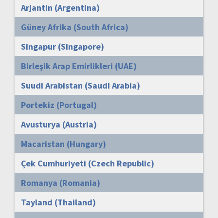
Arjantin (Argentina)
Güney Afrika (South Africa)
Singapur (Singapore)
Birleşik Arap Emirlikleri (UAE)
Suudi Arabistan (Saudi Arabia)
Portekiz (Portugal)
Avusturya (Austria)
Macaristan (Hungary)
Çek Cumhuriyeti (Czech Republic)
Romanya (Romania)
Tayland (Thailand)