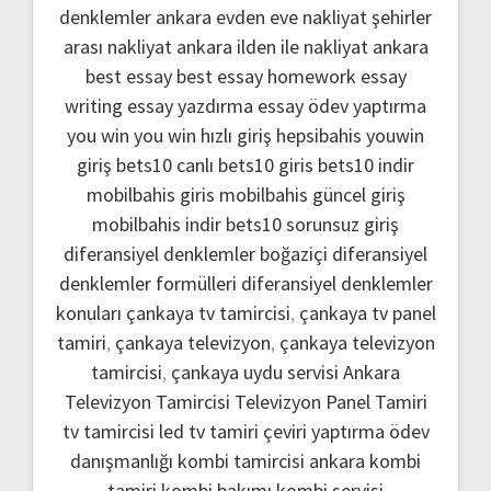
denklemler
ankara evden eve nakliyat
şehirler
arası nakliyat ankara
ilden ile nakliyat ankara
best essay
best essay homework
essay
writing
essay yazdırma
essay ödev yaptırma
you win
you win hızlı giriş
hepsibahis youwin
giriş
bets10 canlı
bets10 giris
bets10 indir
mobilbahis giris
mobilbahis güncel giriş
mobilbahis indir
bets10 sorunsuz giriş
diferansiyel denklemler boğaziçi
diferansiyel
denklemler formülleri
diferansiyel denklemler
konuları
çankaya tv tamircisi
,
çankaya tv panel
tamiri
,
çankaya televizyon
,
çankaya televizyon
tamircisi
,
çankaya uydu servisi
Ankara
Televizyon Tamircisi
Televizyon Panel Tamiri
tv tamircisi
led tv tamiri
çeviri yaptırma
ödev
danışmanlığı
kombi tamircisi ankara
kombi
tamiri
kombi bakımı
kombi servisi