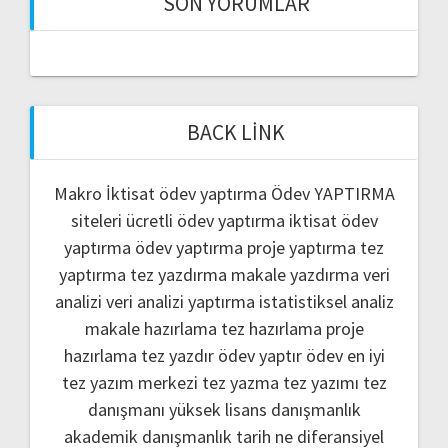
SON YORUMLAR
BACK LINK
Makro İktisat ödev yaptırma
Ödev YAPTIRMA
siteleri
ücretli ödev yaptırma
iktisat ödev
yaptırma
ödev yaptırma
proje yaptırma
tez
yaptırma
tez yazdırma
makale yazdırma
veri
analizi
veri analizi yaptırma
istatistiksel analiz
makale hazırlama
tez hazırlama
proje
hazırlama
tez yazdır
ödev yaptır
ödev
en iyi
tez yazım merkezi
tez yazma
tez yazımı
tez
danışmanı
yüksek lisans danışmanlık
akademik danışmanlık
tarih ne
diferansiyel