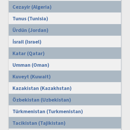
Cezayir (Algeria)
Tunus (Tunisia)
Ürdün (Jordan)
İsrail (Israel)
Katar (Qatar)
Umman (Oman)
Kuveyt (Kuwait)
Kazakistan (Kazakhstan)
Özbekistan (Uzbekistan)
Türkmenistan (Turkmenistan)
Tacikistan (Tajikistan)