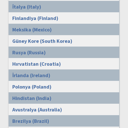
İtalya (Italy)
Finlandiya (Finland)
Meksika (Mexico)
Güney Kore (South Korea)
Rusya (Russia)
Hırvatistan (Croatia)
İrlanda (Ireland)
Polonya (Poland)
Hindistan (India)
Avustralya (Australia)
Brezilya (Brazil)