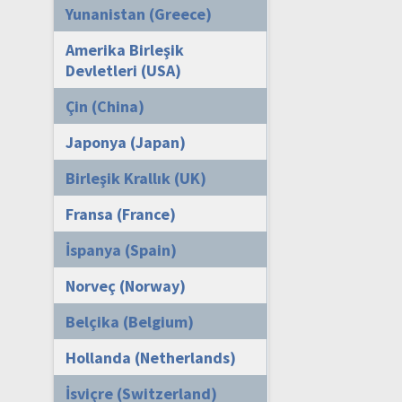
Yunanistan (Greece)
Amerika Birleşik
Devletleri (USA)
Çin (China)
Japonya (Japan)
Birleşik Krallık (UK)
Fransa (France)
İspanya (Spain)
Norveç (Norway)
Belçika (Belgium)
Hollanda (Netherlands)
İsviçre (Switzerland)