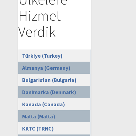
Hizmet
Verdik
Türkiye (Turkey)
Almanya (Germany)
Bulgaristan (Bulgaria)
Danimarka (Denmark)
Kanada (Canada)
Malta (Malta)
KKTC (TRNC)