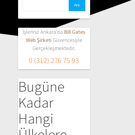
Arama:
İşleriniz Ankara'da
Bill Gates
Web Şirketi
Güvencesiyle
Gerçekleşmektedir.
0 (312) 276 75 93
Bugüne
Kadar
Hangi
Ülkelere