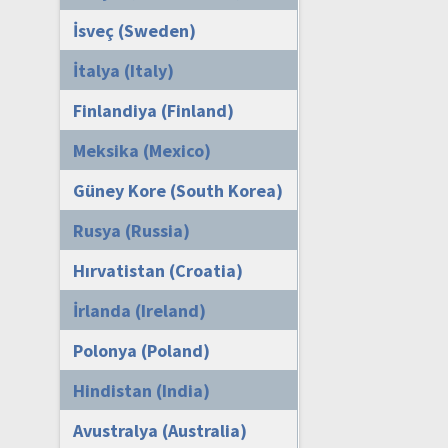
İsveç (Sweden)
İtalya (Italy)
Finlandiya (Finland)
Meksika (Mexico)
Güney Kore (South Korea)
Rusya (Russia)
Hırvatistan (Croatia)
İrlanda (Ireland)
Polonya (Poland)
Hindistan (India)
Avustralya (Australia)