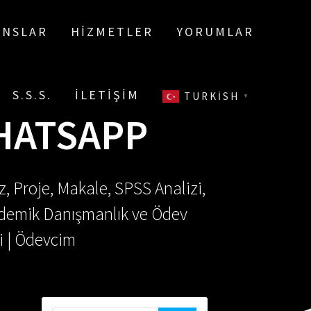
ANSLAR
HIZMETLER
YORUMLAR
S.S.S.
İLETIŞIM
TURKISH
▼
HATSAPP
, Proje, Makale, SPSS Analizi,
Akademik Danışmanlık ve Ödev
i | Ödevcim