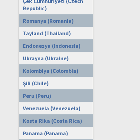
Çek Cumhuriyeti (Czech
Republic)
Romanya (Romania)
Tayland (Thailand)
Endonezya (Indonesia)
Ukrayna (Ukraine)
Kolombiya (Colombia)
Şili (Chile)
Peru (Peru)
Venezuela (Venezuela)
Kosta Rika (Costa Rica)
Panama (Panama)