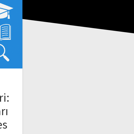
i:
rı
es