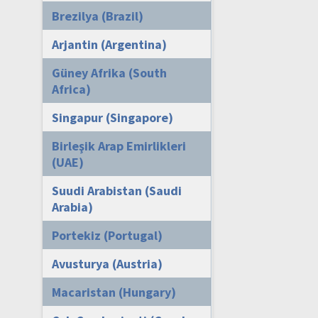
Brezilya (Brazil)
Arjantin (Argentina)
Güney Afrika (South
Africa)
Singapur (Singapore)
Birleşik Arap Emirlikleri
(UAE)
Suudi Arabistan (Saudi
Arabia)
Portekiz (Portugal)
Avusturya (Austria)
Macaristan (Hungary)