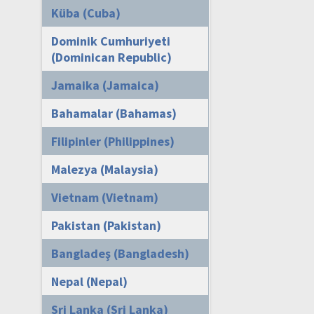
Küba (Cuba)
Dominik Cumhuriyeti
(Dominican Republic)
Jamaika (Jamaica)
Bahamalar (Bahamas)
Filipinler (Philippines)
Malezya (Malaysia)
Vietnam (Vietnam)
Pakistan (Pakistan)
Bangladeş (Bangladesh)
Nepal (Nepal)
Sri Lanka (Sri Lanka)