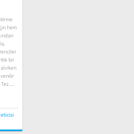
itirme
için hem
sından
da,
enciler
itik bir
 alırken
venilir
 ✅ Tez…
ticisi