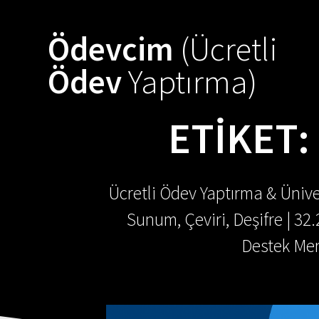
Skip
to
Ödevcim
(Ücretli
content
Ödev
Yaptırma)
ETIKET:
Ücretli Ödev Yaptırma & Ünive
Sunum, Çeviri, Deşifre | 32
Destek Mer