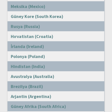
Meksika (Mexico)
Güney Kore (South Korea)
Rusya (Russia)
Hırvatistan (Croatia)
İrlanda (Ireland)
Polonya (Poland)
Hindistan (India)
Avustralya (Australia)
Brezilya (Brazil)
Arjantin (Argentina)
Güney Afrika (South Africa)