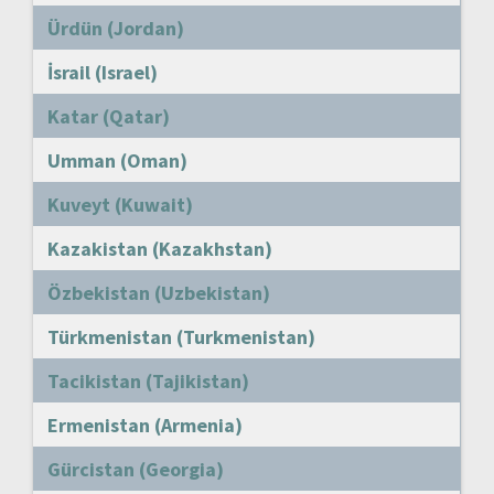
Ürdün (Jordan)
İsrail (Israel)
Katar (Qatar)
Umman (Oman)
Kuveyt (Kuwait)
Kazakistan (Kazakhstan)
Özbekistan (Uzbekistan)
Türkmenistan (Turkmenistan)
Tacikistan (Tajikistan)
Ermenistan (Armenia)
Gürcistan (Georgia)