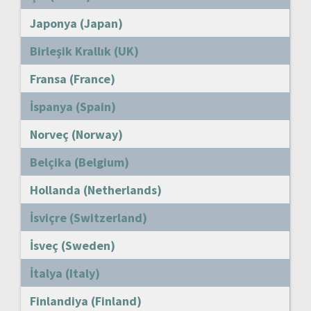
Japonya (Japan)
Birleşik Krallık (UK)
Fransa (France)
İspanya (Spain)
Norveç (Norway)
Belçika (Belgium)
Hollanda (Netherlands)
İsviçre (Switzerland)
İsveç (Sweden)
İtalya (Italy)
Finlandiya (Finland)