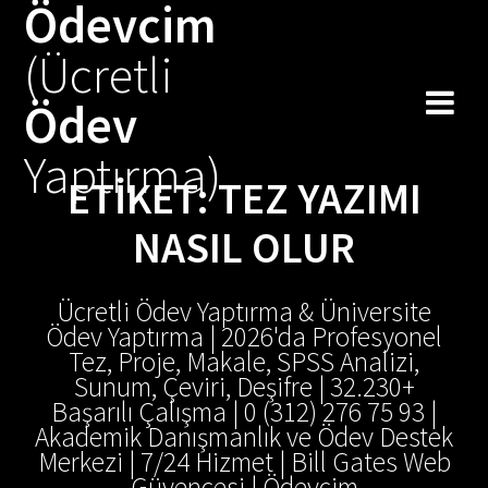
Ödevcim
Skip
to
(Ücretli
content
Ödev
Yaptırma)
ETIKET:
TEZ YAZIMI
NASIL OLUR
Ücretli Ödev Yaptırma & Üniversite
Ödev Yaptırma | 2026'da Profesyonel
Tez, Proje, Makale, SPSS Analizi,
Sunum, Çeviri, Deşifre | 32.230+
Başarılı Çalışma | 0 (312) 276 75 93 |
Akademik Danışmanlık ve Ödev Destek
Merkezi | 7/24 Hizmet | Bill Gates Web
Güvencesi | Ödevcim