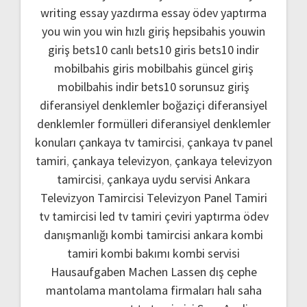
writing
essay yazdırma
essay ödev yaptırma
you win
you win hızlı giriş
hepsibahis youwin
giriş
bets10 canlı
bets10 giris
bets10 indir
mobilbahis giris
mobilbahis güncel giriş
mobilbahis indir
bets10 sorunsuz giriş
diferansiyel denklemler boğaziçi
diferansiyel
denklemler formülleri
diferansiyel denklemler
konuları
çankaya tv tamircisi
,
çankaya tv panel
tamiri
,
çankaya televizyon
,
çankaya televizyon
tamircisi
,
çankaya uydu servisi
Ankara
Televizyon Tamircisi
Televizyon Panel Tamiri
tv tamircisi
led tv tamiri
çeviri yaptırma
ödev
danışmanlığı
kombi tamircisi ankara
kombi
tamiri
kombi bakımı
kombi servisi
Hausaufgaben Machen Lassen
dış cephe
mantolama
mantolama firmaları
halı saha