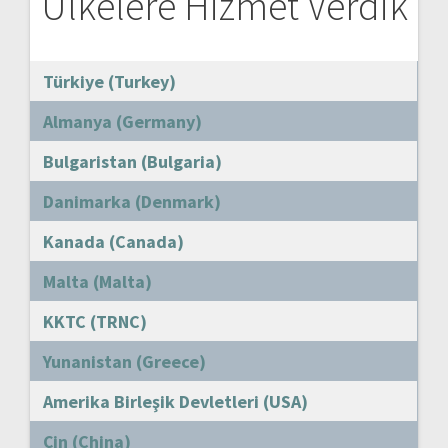
Ülkelere Hizmet Verdik
Türkiye (Turkey)
Almanya (Germany)
Bulgaristan (Bulgaria)
Danimarka (Denmark)
Kanada (Canada)
Malta (Malta)
KKTC (TRNC)
Yunanistan (Greece)
Amerika Birleşik Devletleri (USA)
Çin (China)