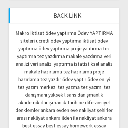
BACK LINK
Makro İktisat ödev yaptırma
Ödev YAPTIRMA
siteleri
ücretli ödev yaptırma
iktisat ödev
yaptırma
ödev yaptırma
proje yaptırma
tez
yaptırma
tez yazdırma
makale yazdırma
veri
analizi
veri analizi yaptırma
istatistiksel analiz
makale hazırlama
tez hazırlama
proje
hazırlama
tez yazdır
ödev yaptır
ödev
en iyi
tez yazım merkezi
tez yazma
tez yazımı
tez
danışmanı
yüksek lisans danışmanlık
akademik danışmanlık
tarih ne
diferansiyel
denklemler
ankara evden eve nakliyat
şehirler
arası nakliyat ankara
ilden ile nakliyat ankara
best essay
best essay homework
essay