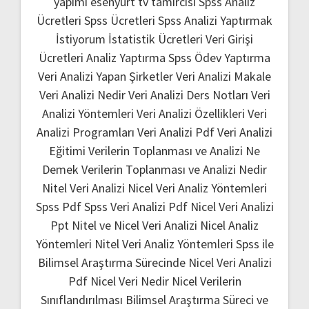
yapımı
esenyurt tv tamircisi
Spss Analiz
Ücretleri
Spss Ücretleri
Spss Analizi Yaptırmak
İstiyorum
İstatistik Ücretleri
Veri Girişi
Ücretleri
Analiz Yaptırma
Spss Ödev Yaptırma
Veri Analizi Yapan Şirketler
Veri Analizi Makale
Veri Analizi Nedir
Veri Analizi Ders Notları
Veri
Analizi Yöntemleri
Veri Analizi Özellikleri
Veri
Analizi Programları
Veri Analizi Pdf
Veri Analizi
Eğitimi
Verilerin Toplanması ve Analizi Ne
Demek
Verilerin Toplanması ve Analizi Nedir
Nitel Veri Analizi
Nicel Veri Analiz Yöntemleri
Spss Pdf
Spss Veri Analizi Pdf
Nicel Veri Analizi
Ppt
Nitel ve Nicel Veri Analizi
Nicel Analiz
Yöntemleri
Nitel Veri Analiz Yöntemleri
Spss ile
Bilimsel Araştırma Sürecinde Nicel Veri Analizi
Pdf
Nicel Veri Nedir
Nicel Verilerin
Sınıflandırılması
Bilimsel Araştırma Süreci ve