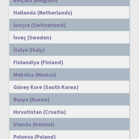
Belçika (Belgium)
Hollanda (Netherlands)
İsviçre (Switzerland)
İsveç (Sweden)
İtalya (Italy)
Finlandiya (Finland)
Meksika (Mexico)
Güney Kore (South Korea)
Rusya (Russia)
Hırvatistan (Croatia)
İrlanda (Ireland)
Polonya (Poland)