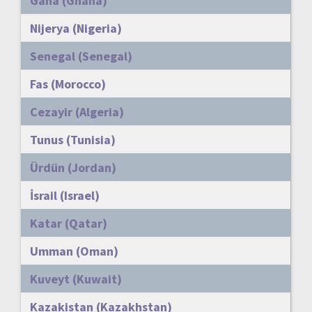
Gana (Ghana)
Nijerya (Nigeria)
Senegal (Senegal)
Fas (Morocco)
Cezayir (Algeria)
Tunus (Tunisia)
Ürdün (Jordan)
İsrail (Israel)
Katar (Qatar)
Umman (Oman)
Kuveyt (Kuwait)
Kazakistan (Kazakhstan)