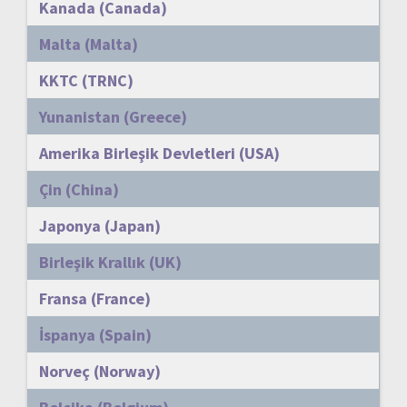
Kanada (Canada)
Malta (Malta)
KKTC (TRNC)
Yunanistan (Greece)
Amerika Birleşik Devletleri (USA)
Çin (China)
Japonya (Japan)
Birleşik Krallık (UK)
Fransa (France)
İspanya (Spain)
Norveç (Norway)