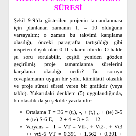
SÜRESİ
Şekil 9-9’da gösterilen projenin tamamlanması
için planlanan zamanın T, = 10 olduğunu
varsayalım; o zaman bu takvimi karşılama
olasılığı, önceki paragrafta tartışıldığı gibi
nispeten düşük olan 0.11 rakamı olurdu. O halde
şu soru sorulabilir, çeşitli yeniden gözden
geçirilmiş proje tamamlanma sürelerini
karşılama olasılığı nedir? Bu soruyu
cevaplamanın uygun bir yolu, kümülatif olasılık
ve proje süresi süresi veren bir grafiktir (veya
tablo). Yukarıdaki denklem (5) uygulandığında,
bu olasılık da şu şekilde yazılabilir:
Ortalama T = E6 = (t,), -, + (t,) ,, + (te) 3-5
+ (te) S-6 E, = 2 + 4 + 3 + 3 = 12
Varyans = T = VT = Vtl-, + Vt2-, + Vt3
++ vtS-6 VT = 0.391 + 1.562 + 0.391 +