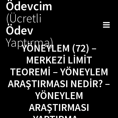
Ödevcim
Skip
to
(Ücretli
content
Ödev
Yaptırma)
YÖNEYLEM (72) –
MERKEZI LIMIT
TEOREMI – YÖNEYLEM
ARAŞTIRMASI NEDIR? –
YÖNEYLEM
ARAŞTIRMASI