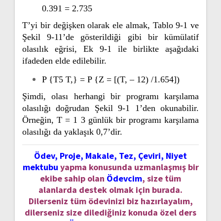
0.391 = 2.735
T’yi bir değişken olarak ele almak, Tablo 9-1 ve
Şekil 9-11’de gösterildiği gibi bir kümülatif
olasılık eğrisi, Ek 9-1 ile birlikte aşağıdaki
ifadeden elde edilebilir.
P {T5 T,} = P {Z = [(T, – 12) /1.654])
Şimdi, olası herhangi bir programı karşılama
olasılığı doğrudan Şekil 9-1 1’den okunabilir.
Örneğin, T = 1 3 günlük bir programı karşılama
olasılığı da yaklaşık 0,7’dir.
Ödev, Proje, Makale, Tez, Çeviri, Niyet
mektubu
yapma konusunda uzmanlaşmış bir
ekibe sahip olan
Ödevcim
, size tüm
alanlarda destek olmak için burada.
Dilerseniz tüm ödevinizi biz hazırlayalım,
dilerseniz size dilediğiniz konuda özel ders