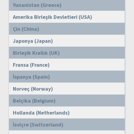
Yunanistan (Greece)
Amerika Birleşik Devletleri (USA)
Çin (China)
Japonya (Japan)
Birleşik Krallık (UK)
Fransa (France)
İspanya (Spain)
Norveç (Norway)
Belçika (Belgium)
Hollanda (Netherlands)
İsviçre (Switzerland)