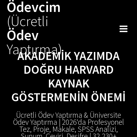
Ödevcim
Skip
to
(Ücretli
content
Ödev
Yaptırma)
AKADEMIK YAZIMDA
DOĞRU HARVARD
KAYNAK
GÖSTERMENIN ÖNEMI
Ücretli Ödev Yaptırma & Üniversite
Ödev Yaptırma | 2026'da Profesyonel
Tez, Proje, Makale, SPSS Analizi,
Sunum, Çeviri, Deşifre | 32.230+