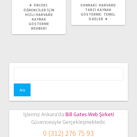
ÖNCEKI
SONRAKI
ÖNCEKI:
SONRAKI:
HARVARD
YAZI:
YAZI:
TARZI KAYNAK
ÖĞRENCILER İÇIN
GÖSTERME: TEMEL
HIZLI HARVARD
İLKELER
KAYNAK
GÖSTERME
REHBERI
Arama:
İşleriniz Ankara'da
Bill Gates Web Şirketi
Güvencesiyle Gerçekleşmektedir.
0 (312) 276 75 93