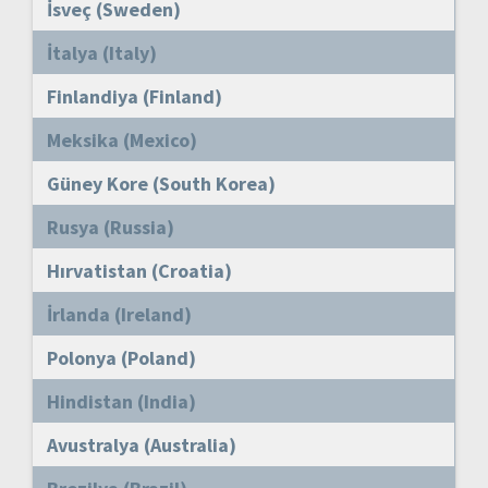
İsveç (Sweden)
İtalya (Italy)
Finlandiya (Finland)
Meksika (Mexico)
Güney Kore (South Korea)
Rusya (Russia)
Hırvatistan (Croatia)
İrlanda (Ireland)
Polonya (Poland)
Hindistan (India)
Avustralya (Australia)