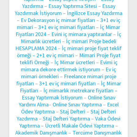
Yazdırma
–
Essay Yaptırma Sitesi
–
Essay
Yazdırmak İstiyorum
–
İngilizce Essay Yazdırma
–
Ev Dekorasyon iç mimar fiyatları
–
3+1 ev iç
mimari
–
3+1 ev iç mimari fiyatları
–
İç Mimar
Fiyatları 2024
–
Evini iç mimara yaptıranlar
–
İç
Mimarlık ücretleri
–
İç mimari Proje bedeli
HESAPLAMA 2024
–
İç mimari proje fiyat teklif
örneği –
2+1 ev iç mimari
–
Mimari Proje fiyat
teklifi Örneği
–
İç Mimar ücretleri
–
Evimi iç
mimara dekore ettirmek istiyorum
–
Ev iç
mimari örnekleri
–
Freelance mimari proje
fiyatları
–
3+1 ev iç mimari fiyatları
–
İç Mimar
Fiyatları
–
İç mimarlık metrekare fiyatları –
Essay Yaptırmak İstiyorum
–
Online Sınav
Yardımı Alma
–
Online Sınav Yaptırma
–
Excel
Ödev Yaptırma
–
Staj Defteri
–
Staj Defteri
Yazdırma
–
Staj Defteri Yaptırma
–
Vaka Ödevi
Yaptırma
–
Ücretli Makale Ödevi Yaptırma
–
Akademik Danışmanlık
–
Tercüme Danışmanlık