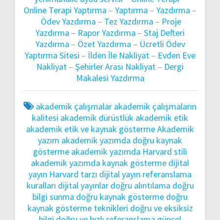
Online Terapi Yaptırma
–
Yaptırma
–
Yazdırma
–
Ödev Yazdırma
–
Tez Yazdırma
–
Proje
Yazdırma
–
Rapor Yazdırma
–
Staj Defteri
Yazdırma
–
Özet Yazdırma
–
Ücretli Ödev
Yaptırma Sitesi
–
İlden İle Nakliyat
–
Evden Eve
Nakliyat
–
Şehirler Arası Nakliyat
–
Dergi
Makalesi Yazdırma
akademik çalışmalar
akademik çalışmaların
kalitesi
akademik dürüstlük
akademik etik
akademik etik ve kaynak gösterme
Akademik
yazım
akademik yazımda doğru kaynak
gösterme
akademik yazımda Harvard stili
akademik yazımda kaynak gösterme
dijital
yayın Harvard tarzı
dijital yayın referanslama
kuralları
dijital yayınlar
doğru alıntılama
doğru
bilgi sunma
doğru kaynak gösterme
doğru
kaynak gösterme teknikleri
doğru ve eksiksiz
bilgi
doğru ve hızlı referanslama
güncel