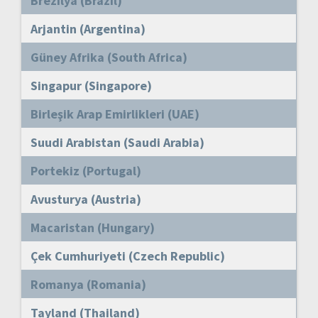
Brezilya (Brazil)
Arjantin (Argentina)
Güney Afrika (South Africa)
Singapur (Singapore)
Birleşik Arap Emirlikleri (UAE)
Suudi Arabistan (Saudi Arabia)
Portekiz (Portugal)
Avusturya (Austria)
Macaristan (Hungary)
Çek Cumhuriyeti (Czech Republic)
Romanya (Romania)
Tayland (Thailand)