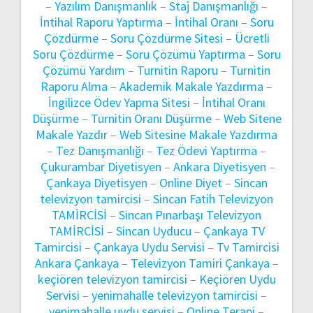
–
Yazılım Danışmanlık
–
Staj Danışmanlığı
–
İntihal Raporu Yaptırma
–
İntihal Oranı
–
Soru
Çözdürme
–
Soru Çözdürme Sitesi
–
Ücretli
Soru Çözdürme
–
Soru Çözümü Yaptırma
–
Soru
Çözümü Yardım
–
Turnitin Raporu
–
Turnitin
Raporu Alma
–
Akademik Makale Yazdırma
–
İngilizce Ödev Yapma Sitesi
–
İntihal Oranı
Düşürme
–
Turnitin Oranı Düşürme
–
Web Sitene
Makale Yazdır
–
Web Sitesine Makale Yazdırma
–
Tez Danışmanlığı
–
Tez Ödevi Yaptırma
–
Çukurambar Diyetisyen
–
Ankara Diyetisyen
–
Çankaya Diyetisyen
–
Online Diyet
–
Sincan
televizyon tamircisi
–
Sincan Fatih Televizyon
TAMİRCİSİ
–
Sincan Pınarbaşı Televizyon
TAMİRCİSİ
–
Sincan Uyducu
–
Çankaya TV
Tamircisi
–
Çankaya Uydu Servisi
–
Tv Tamircisi
Ankara Çankaya
–
Televizyon Tamiri Çankaya
–
keçiören televizyon tamircisi
–
Keçiören Uydu
Servisi
–
yenimahalle televizyon tamircisi
–
yenimahalle uydu servisi
–
Online Terapi
–