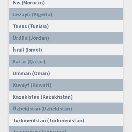
Fas (Morocco)
Cezayir (Algeria)
Tunus (Tunisia)
Ürdün (Jordan)
İsrail (Israel)
Katar (Qatar)
Umman (Oman)
Kuveyt (Kuwait)
Kazakistan (Kazakhstan)
Özbekistan (Uzbekistan)
Türkmenistan (Turkmenistan)