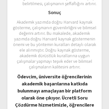
belirtilmesi, çalışmanın şeffaflığını artırır.
Sonuç
Akademik yazımda doğru Harvard kaynak
gösterme, çalışmanın güvenilirliğini ve bilimsel
değerini artırır. Bu makalede, akademik
yazımda doğru Harvard kaynak göstermenin
önemi ve bu yöntemin kuralları detaylı olarak
ele alınmıştır. Doğru kaynak gösterme,
akademik dürüstlük kurallarına uygun
çalışmalar yapmayı teşvik eder ve bilimsel
çalışmaların kalitesini artırır.
Ödevcim, üniversite öğrencilerinin
akademik başarılarına katkıda
bulunmayı amaçlayan bir platform
olarak öne çıkıyor. Ücretli Soru
Çözdürme hizmetimizle, öğrencilere