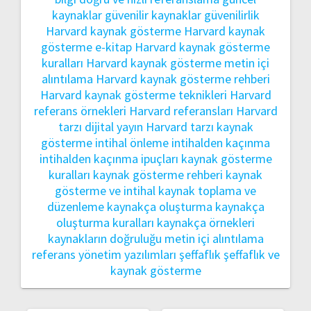
kaynaklar
güvenilir kaynaklar
güvenilirlik
Harvard kaynak gösterme
Harvard kaynak
gösterme e-kitap
Harvard kaynak gösterme
kuralları
Harvard kaynak gösterme metin içi
alıntılama
Harvard kaynak gösterme rehberi
Harvard kaynak gösterme teknikleri
Harvard
referans örnekleri
Harvard referansları
Harvard
tarzı dijital yayın
Harvard tarzı kaynak
gösterme
intihal önleme
intihalden kaçınma
intihalden kaçınma ipuçları
kaynak gösterme
kuralları
kaynak gösterme rehberi
kaynak
gösterme ve intihal
kaynak toplama ve
düzenleme
kaynakça oluşturma
kaynakça
oluşturma kuralları
kaynakça örnekleri
kaynakların doğruluğu
metin içi alıntılama
referans yönetim yazılımları
şeffaflık
şeffaflık ve
kaynak gösterme