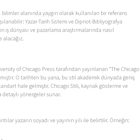
al bilimler alanında yaygın olarak kullanılan bir referans
ygulanabilir: Yazar-Tarih Sistemi ve Dipnot-Bibliyografya
nin iş dünyası ve pazarlama araştırmalarında nasıl
e alacağız.
University of Chicago Press tarafından yayınlanan “The Chicago
mıştır. O tarihten bu yana, bu stil akademik dünyada geniş
andart hale gelmiştir. Chicago Stili, kaynak gösterme ve
 detaylı yönergeler sunar.
tılar yazarın soyadı ve yayının yılı ile belirtilir. Örneğin: