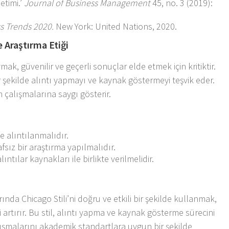
etimi.’
Journal of Business Management
45, no. 3 (2019):
s Trends 2020.
New York: United Nations, 2020.
e Araştırma Etiği
ak, güvenilir ve geçerli sonuçlar elde etmek için kritiktir.
ir şekilde alıntı yapmayı ve kaynak göstermeyi teşvik eder.
ın çalışmalarına saygı gösterir.
e alıntılanmalıdır.
fsız bir araştırma yapılmalıdır.
ntılar kaynakları ile birlikte verilmelidir.
nda Chicago Stili’ni doğru ve etkili bir şekilde kullanmak,
i artırır. Bu stil, alıntı yapma ve kaynak gösterme sürecini
lışmalarını akademik standartlara uygun bir şekilde