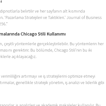
mi
dipnotlarla belirtilir ve her sayfanın alt kısmında
n. ‘Pazarlama Stratejileri ve Taktikleri.’ Journal of Business
256.”
malarında Chicago Stili Kullanımı
, çeşitli yöntemlerle gerçekleştirilebilir. Bu yöntemlerin her
lmasını gerektirir. Bu bölümde, Chicago Stili’nin bu iki
klerle açıklayacağız.
verimliliğini artırmayı ve iş stratejilerini optimize etmeyi
rmalar, genellikle stratejik yönetim, iş analizi ve liderlik gibi
 raporlar, iş analizleri ve akademik makaleler kullanılır. Bu