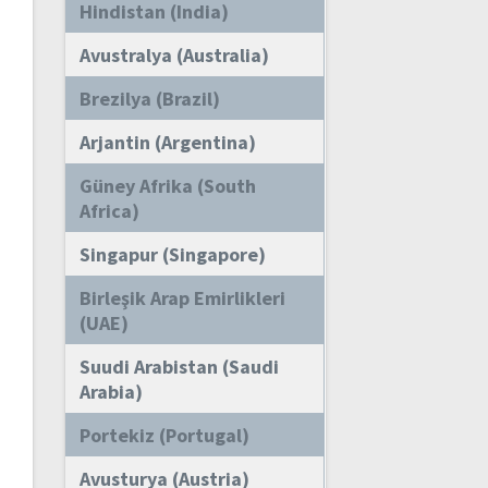
Hindistan (India)
Avustralya (Australia)
Brezilya (Brazil)
Arjantin (Argentina)
Güney Afrika (South
Africa)
Singapur (Singapore)
Birleşik Arap Emirlikleri
(UAE)
Suudi Arabistan (Saudi
Arabia)
Portekiz (Portugal)
Avusturya (Austria)