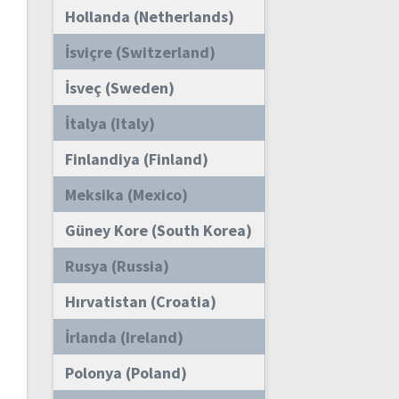
Hollanda (Netherlands)
İsviçre (Switzerland)
İsveç (Sweden)
İtalya (Italy)
Finlandiya (Finland)
Meksika (Mexico)
Güney Kore (South Korea)
Rusya (Russia)
Hırvatistan (Croatia)
İrlanda (Ireland)
Polonya (Poland)