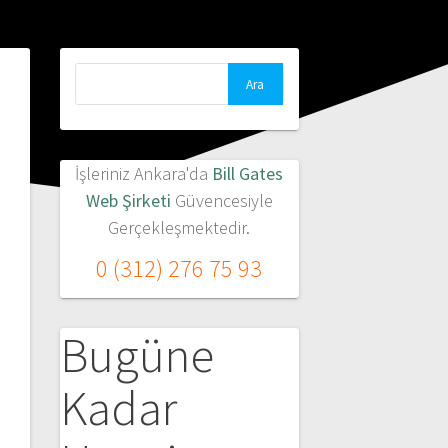
Arama:
İşleriniz Ankara'da
Bill Gates
Web Şirketi
Güvencesiyle
Gerçekleşmektedir.
0 (312) 276 75 93
Bugüne
Kadar