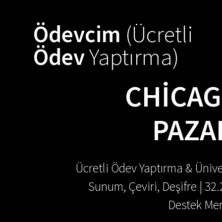
Skip
to
Ödevcim
(Ücretli
content
Ödev
Yaptırma)
CHICAGO
PAZA
Ücretli Ödev Yaptırma & Ünive
Sunum, Çeviri, Deşifre | 32
Destek Mer