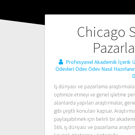
Yazı
Chicago St
gezinmesi
Pazarla
Profesyonel Akademik İçerik Ür
Ödevleri
Ödev
Ödev Nasıl Hazırlanır
D
İş dünyası ve pazarlama araştırmaları,
optimize etmeyi ve genel işletme pe
alanlarda yapılan araştırmalar, genel
gibi çeşitli konuları kapsar. Araştırm
paylaşabilmek için belirli bir akade
Stili, iş dünyası ve pazarlama araştı