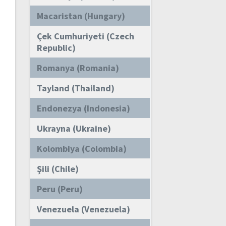
Macaristan (Hungary)
Çek Cumhuriyeti (Czech
Republic)
Romanya (Romania)
Tayland (Thailand)
Endonezya (Indonesia)
Ukrayna (Ukraine)
Kolombiya (Colombia)
Şili (Chile)
Peru (Peru)
Venezuela (Venezuela)