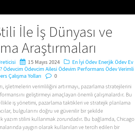
ili İle İş Dünyası ve
ma Araştırmaları
eticisi
15 Mayıs 2024
En İyi Ödev
Enerjik Ödev
Ev
?
Ödevcim
Ödevcim Ailesi
Ödevim
Performans Ödev
Verimli
ers Çalışma Yolları
0
 işletmelerin verimliliğini artırmayı, pazarlama stratejilerini
rformansını geliştirmeyi amaçlayan önemli çalışmalardır. Bu
likle iş yönetimi, pazarlama taktikleri ve stratejik planlama
acılar, bulgularını doğru ve güvenilir bir şekilde
mik yazım stilini kullanmak zorundadır. Bu bağlamda, Chicago
rmalarında yaygın olarak kullanılan ve tercih edilen bir