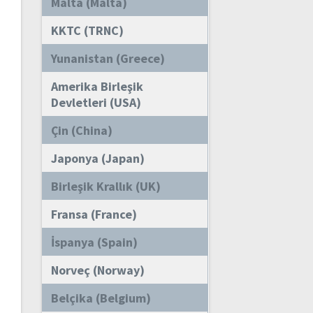
Malta (Malta)
KKTC (TRNC)
Yunanistan (Greece)
Amerika Birleşik
Devletleri (USA)
Çin (China)
Japonya (Japan)
Birleşik Krallık (UK)
Fransa (France)
İspanya (Spain)
Norveç (Norway)
Belçika (Belgium)