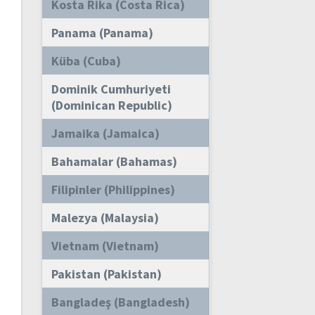
Kosta Rika (Costa Rica)
Panama (Panama)
Küba (Cuba)
Dominik Cumhuriyeti
(Dominican Republic)
Jamaika (Jamaica)
Bahamalar (Bahamas)
Filipinler (Philippines)
Malezya (Malaysia)
Vietnam (Vietnam)
Pakistan (Pakistan)
Bangladeş (Bangladesh)