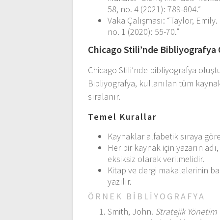
58, no. 4 (2021): 789-804.”
Vaka Çalışması: “Taylor, Emily. 
no. 1 (2020): 55-70.”
Chicago Stili’nde Bibliyografy
Chicago Stili’nde bibliyografya oluş
Bibliyografya, kullanılan tüm kaynakla
sıralanır.
Temel Kurallar
Kaynaklar alfabetik sıraya göre 
Her bir kaynak için yazarın adı, 
eksiksiz olarak verilmelidir.
Kitap ve dergi makalelerinin baş
yazılır.
ÖRNEK BIBLIYOGRAFYA
Smith, John.
Stratejik Yönetim v