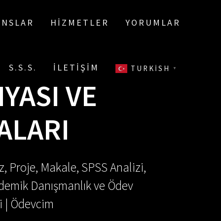
ANSLAR
HIZMETLER
YORUMLAR
S.S.S.
İLETIŞIM
TURKISH
▼
NYASI VE
ALARI
, Proje, Makale, SPSS Analizi,
Akademik Danışmanlık ve Ödev
i | Ödevcim