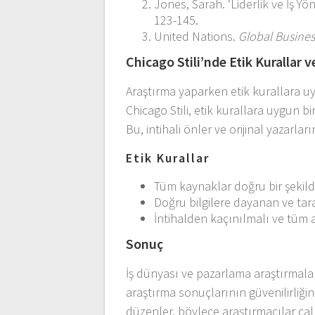
Jones, Sarah. ‘Liderlik ve İş Yön
123-145.
United Nations.
Global Busines
Chicago Stili’nde Etik Kurallar v
Araştırma yaparken etik kurallara uym
Chicago Stili, etik kurallara uygun b
Bu, intihali önler ve orijinal yazarlar
Etik Kurallar
Tüm kaynaklar doğru bir şekild
Doğru bilgilere dayanan ve tara
İntihalden kaçınılmalı ve tüm alı
Sonuç
İş dünyası ve pazarlama araştırmaları
araştırma sonuçlarının güvenilirliğin
düzenler, böylece araştırmacılar ça