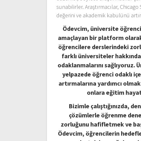
sunabilirler. Araştırmacılar, Chicago 
değerini ve akademik kabulünü artıra
Ödevcim, üniversite öğrenci
amaçlayan bir platform olarak
öğrencilere derslerindeki zor
farklı üniversiteler hakkında
odaklanmalarını sağlıyoruz. Ü
yelpazede öğrenci odaklı içe
artırmalarına yardımcı olmak i
onlara eğitim haya
Bizimle çalıştığınızda, de
çözümlerle öğrenme deneyi
zorluğunu hafifletmek ve baş
Ödevcim, öğrencilerin hedefle