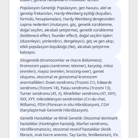
Popülasyon Genetiği: Popülasyon, gen havuzu, alel ve
genotip frekansları, Hardy-Weinberg eşitliği (koşulları,
formülü, hesaplamaları), Hardy-Weinberg dengesinden
sapma nedenleri (mutasyon, göç, genetik sürüklenme,
doğal seçilim, akrabalı yetiştirme), genetik sürüklenme
(bottleneck effect, founder effect), doğal seçilim tipleri
(düzenleyici, yönlendirici, dengeleyici), göç ve gen akışı,
etkili popülasyon büyüklüğü (Ne), akrabalı yetiştirme
katsayısı.
Sitogenetik (Kromozomlar ve Hücre Bölünmesi):
Kromozom yapısı (sentromer, telomer), karyotip, mitoz
(evreleri), mayoz (evreleri, krossing-over), gamet
oluşumu, otozomal ve gonozomal kromozom
anormallikleri: Down sendromu (Trizomi 21), Edwards
sendromu (Trizomi 18), Patau sendromu (Trizomi 13),
Turner sendromu (45, X), Klinefelter sendromu (47, XXY),
XXX, XYY, mikrodelesyon sendromları (Cri-du-chat,
Williams), FISH (Floresan in situ Hibridizasyon), CGH
(Karşılaştırmalı Genomik Hibridizasyon).
Genetik Hastalıklar ve Klinik Genetik: Otozomal dominant
hastalıklar (Huntington hastalığı, Marfan sendromu,
nörofibromatozis), otozomal resesif hastalıklar (kistik
fibrozis, orak hücre anemisi, Tay-Sachs, fenilketonüri), X'e