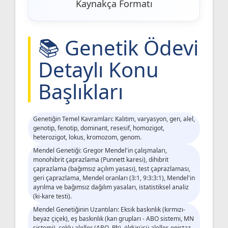
Kaynakça Formatı
📚 Genetik Ödevi
Detaylı Konu
Başlıkları
Genetiğin Temel Kavramları: Kalıtım, varyasyon, gen, alel,
genotip, fenotip, dominant, resesif, homozigot,
heterozigot, lokus, kromozom, genom.
Mendel Genetiği: Gregor Mendel'in çalışmaları,
monohibrit çaprazlama (Punnett karesi), dihibrit
çaprazlama (bağımsız açılım yasası), test çaprazlaması,
geri çaprazlama, Mendel oranları (3:1, 9:3:3:1), Mendel'in
ayrılma ve bağımsız dağılım yasaları, istatistiksel analiz
(ki-kare testi).
Mendel Genetiğinin Uzantıları: Eksik baskınlık (kırmızı-
beyaz çiçek), eş baskınlık (kan grupları - ABO sistemi, MN
sistemi), çoklu aleller (ABO, Rh), öldürücü aleller, epistaz,