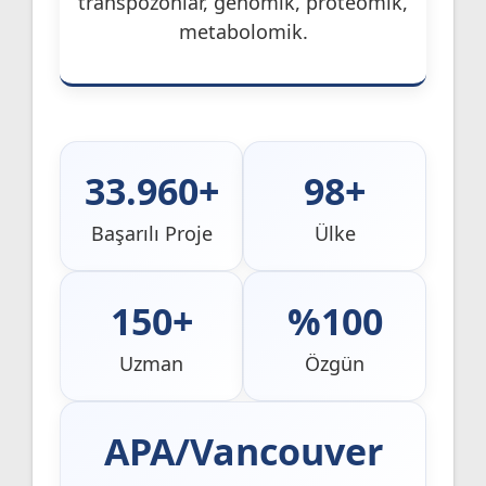
transpozonlar, genomik, proteomik,
metabolomik.
33.960+
98+
Başarılı Proje
Ülke
150+
%100
Uzman
Özgün
APA/Vancouver