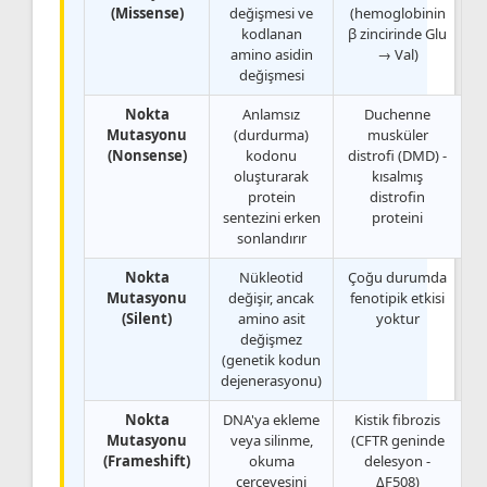
(Missense)
değişmesi ve
(hemoglobinin
kodlanan
β zincirinde Glu
amino asidin
→ Val)
değişmesi
Nokta
Anlamsız
Duchenne
Mutasyonu
(durdurma)
musküler
(Nonsense)
kodonu
distrofi (DMD) -
oluşturarak
kısalmış
protein
distrofin
sentezini erken
proteini
sonlandırır
Nokta
Nükleotid
Çoğu durumda
Mutasyonu
değişir, ancak
fenotipik etkisi
(Silent)
amino asit
yoktur
değişmez
(genetik kodun
dejenerasyonu)
Nokta
DNA'ya ekleme
Kistik fibrozis
Mutasyonu
veya silinme,
(CFTR geninde
(Frameshift)
okuma
delesyon -
çerçevesini
ΔF508)