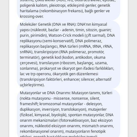
poligenik kalıtım, pleiotropi, etkileşimli genler, genetik
haritalama (rekombinasyon frekansı), bağlı genler ve
krossing-over.
Moleküler Genetik (DNA ve RNA): DNA'nın kimyasal
yapısı (nükleotit, bazlar - adenin, timin, sitozin, guanin;
purin, pirimidin), Watson-Crick modeli (çift sarmal), DNA
replikasyonu (semi-konservatif), DNA polimeraz,
replikasyon başlangıcı, RNA türleri (mRNA, tRNA, rRNA,
snRNA), transkripsiyon (RNA polimeraz, promotör,
terminatör), genetik kod (kodon, antikodon, okuma
çerçevesi), translasyon (ribozom, başlangıç, uzama,
sonlanma), prokaryot ve ökaryot gen ifadesi farklılıkları,
lac ve trp operonu, ökaryotik gen düzenlemesi
(transkripsiyon faktörleri, enhancer, silencer, alternatif
uçbirleştirme).
Mutasyonlar ve DNA Onarımı: Mutasyon tanımı, türleri
(nokta mutasyonu - missense, nonsense, silent,
frameshift; kromozomal mutasyonlar - delesyon,
duplikasyon, inversiyon, translokasyon), mutajenler
(fiziksel, kimyasal, biyolojik), spontan mutasyonlar, DNA
onarım mekanizmaları (fotoreaktivasyon, baz eksizyon
onarımı, nükleotid eksizyon onarımı, mismatch onarımı,
rekombinasyonel onarım), mutasyonların fenotipik
etkileri, genetik hastalıkların moleküler temeli.