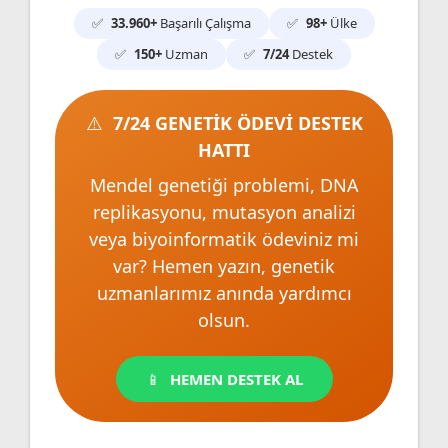
33.960+
Başarılı Çalışma
98+
Ülke
150+
Uzman
7/24
Destek
7/24 GENETİK ÖDEVİ DESTEK
HATTI
Mendel genetiği problemi, DNA
replikasyonu, mutasyon analizi
veya biyoinformatik ödeviniz mi
var? Hemen yazın, genetik
uzmanlarımız anında yardımcı
olsun.
HEMEN DESTEK AL