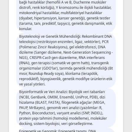
bağlı hastalıklar (hemofili A ve B, Duchenne musküler
distrofi, renk körlüğü), Y kromozomu ile ilişkili hastalıklar,
mitokondriyal hastalıklar, multifaktöriyel hastalıklar
(diyabet, hipertansiyon, kanser genetiği), genetik testler
(tarama, tanı, prediktif, taşıyıcı), genetik danışmanlık, etik
konular.
Biyoteknoloji ve Genetik Mühendisliği: Rekombinant DNA
teknolojisi (restriksiyon enzimleri, ligaz, vektörler), PCR
(Polimeraz Zincir Reaksiyonu), gel elektroforezi, DNA
dizileme (Sanger dizileme, Next-Generation Sequencing -
NGS), CRISPR-Cas9 gen düzenleme, RNA interferans
(RNAi), gen terapisi (somatik ve germ hattı), transgenik
organizmalar (GDO'lar), tarımda genetik mühendisliği (Bt
mısır, Roundup Ready soya), klonlama (terapötik,
reprodüktif), biyogüvenlik, genetik modifiye ürünlerin etik
ve yasal yönleri.
Biyoinformatik ve Veri Analizi: Biyolojik veri tabanları
(NCBI, GenBank, OMIM, Ensembl, UniProt, PDB), dizi
hizalama (BLAST, FASTA), filogenetik ağaçlar (MEGA,
PAUP, MrBayes), genomik veri analizi (yazılımlar: R,
Python, Bioconductor), varyant analizi (SNP, INDEL),
protein yapı tahmini (homoloji modelleme), moleküler
docking, sistem biyolojisi, veri görselleştirme.
Epigenetik ve Genomik: Epigenetik tanımı, DNA