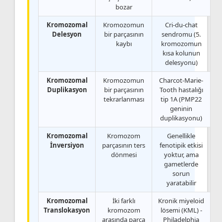
bozar
Kromozomal
Kromozomun
Cri-du-chat
Delesyon
bir parçasının
sendromu (5.
kaybı
kromozomun
kısa kolunun
delesyonu)
Kromozomal
Kromozomun
Charcot-Marie-
Duplikasyon
bir parçasının
Tooth hastalığı
tekrarlanması
tip 1A (PMP22
geninin
duplikasyonu)
Kromozomal
Kromozom
Genellikle
İnversiyon
parçasının ters
fenotipik etkisi
dönmesi
yoktur, ama
gametlerde
sorun
yaratabilir
Kromozomal
İki farklı
Kronik miyeloid
Translokasyon
kromozom
lösemi (KML) -
arasında parça
Philadelphia