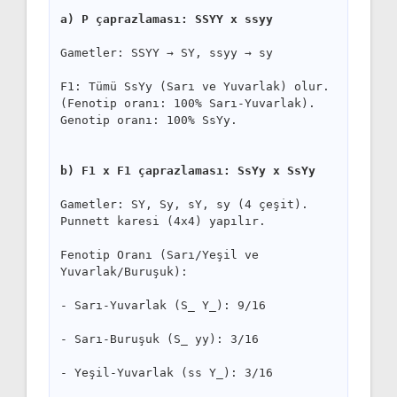
a) P çaprazlaması: SSYY x ssyy
Gametler: SSYY → SY, ssyy → sy
F1: Tümü SsYy (Sarı ve Yuvarlak) olur. 
(Fenotip oranı: 100% Sarı-Yuvarlak). 
Genotip oranı: 100% SsYy.
b) F1 x F1 çaprazlaması: SsYy x SsYy
Gametler: SY, Sy, sY, sy (4 çeşit). 
Punnett karesi (4x4) yapılır.
Fenotip Oranı (Sarı/Yeşil ve 
Yuvarlak/Buruşuk):
- Sarı-Yuvarlak (S_ Y_): 9/16
- Sarı-Buruşuk (S_ yy): 3/16
- Yeşil-Yuvarlak (ss Y_): 3/16