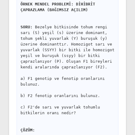
ÖRNEK MENDEL PROBLEMİ: DİHİBRİT 
ÇAPRAZLAMA (BAĞIMSIZ AÇILIM)
SORU:
 Bezelye bitkisinde tohum rengi 
sarı (S) yeşil (s) üzerine dominant, 
tohum şekli yuvarlak (Y) buruşuk (y) 
üzerine dominanttır. Homozigot sarı ve 
yuvarlak (SSYY) bir bitki ile homozigot 
yeşil ve buruşuk (ssyy) bir bitki 
çaprazlanıyor (P). Oluşan F1 bireyleri 
kendi aralarında çaprazlanıyor (F2).
a) F1 genotip ve fenotip oranlarını 
bulunuz.
b) F2 fenotip oranlarını bulunuz.
c) F2'de sarı ve yuvarlak tohumlu 
bitkilerin oranı nedir?
ÇÖZÜM: