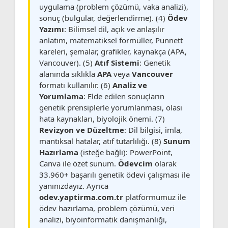
uygulama (problem çözümü, vaka analizi),
sonuç (bulgular, değerlendirme). (4)
Ödev
Yazımı
: Bilimsel dil, açık ve anlaşılır
anlatım, matematiksel formüller, Punnett
kareleri, şemalar, grafikler, kaynakça (APA,
Vancouver). (5)
Atıf Sistemi
: Genetik
alanında sıklıkla
APA
veya
Vancouver
formatı kullanılır. (6)
Analiz ve
Yorumlama
: Elde edilen sonuçların
genetik prensiplerle yorumlanması, olası
hata kaynakları, biyolojik önemi. (7)
Revizyon ve Düzeltme
: Dil bilgisi, imla,
mantıksal hatalar, atıf tutarlılığı. (8)
Sunum
Hazırlama
(isteğe bağlı): PowerPoint,
Canva ile özet sunum.
Ödevcim
olarak
33.960+ başarılı genetik ödevi çalışması ile
yanınızdayız. Ayrıca
odev.yaptirma.com.tr
platformumuz ile
ödev hazırlama, problem çözümü, veri
analizi, biyoinformatik danışmanlığı,