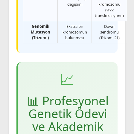
değişimi
kromozomu
(9;22
translokasyonu)
Genomik
Ekstra bir
Down
Mutasyon
kromozomun
sendromu
(Trizomi)
bulunması
(Trizomi 21)
📊 Profesyonel
Genetik Ödevi
ve Akademik