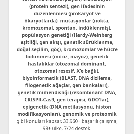
(protein sentezi), gen ifadesinin
düzenlenmesi (prokaryot ve
ökaryotlarda), mutasyonlar (nokta,
kromozomal, spontan, indüklenmiş),
popülasyon genetiği (Hardy-Weinberg
eşitliği, gen akışı, genetik sürüklenme,
doğal seçilim, göç), kromozomlar ve hücre
bölünmesi (mitoz, mayoz), genetik
hastalıklar (otozomal dominant,
otozomal resesif, X'e bağlı),
biyoinformatik (BLAST, DNA dizileme,
filogenetik ağaçlar, gen bankaları),
genetik mühendisliği (rekombinant DNA,
CRISPR-Cas9, gen terapisi, GDO'lar),
epigenetik (DNA metilasyonu, histon
modifikasyonları), genomik ve proteomik
gibi konuları kapsar. 33.960+ başarılı çalışma,
98+ ülke, 7/24 destek.