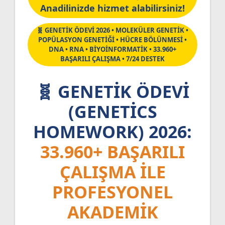
Anadilinizde hizmet alabilirsiniz!
🧬 GENETİK ÖDEVİ 2026 • MOLEKÜLER GENETİK •
POPÜLASYON GENETİĞİ • HÜCRE BÖLÜNMESİ •
DNA • RNA • BİYOİNFORMATİK • 33.960+
BAŞARILI ÇALIŞMA • 7/24 DESTEK
🧬 GENETIK ÖDEVI
(GENETICS
HOMEWORK) 2026:
33.960+ BAŞARILI
ÇALIŞMA ILE
PROFESYONEL
AKADEMIK