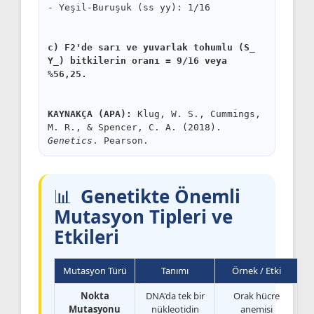
- Yeşil-Buruşuk (ss yy): 1/16
c) F2'de sarı ve yuvarlak tohumlu (S_ 
Y_) bitkilerin oranı = 9/16 veya 
%56,25.
KAYNAKÇA (APA):
 Klug, W. S., Cummings, 
M. R., & Spencer, C. A. (2018). 
Genetics
Genetikte Önemli
Mutasyon Tipleri ve
Etkileri
Mutasyon Türü
Tanımı
Örnek / Etki
Nokta
DNA'da tek bir
Orak hücre
Mutasyonu
nükleotidin
anemisi