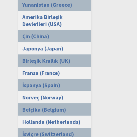
Yunanistan (Greece)
Amerika Birleşik
Devletleri (USA)
Çin (China)
Japonya (Japan)
Birleşik Krallık (UK)
Fransa (France)
İspanya (Spain)
Norveç (Norway)
Belçika (Belgium)
Hollanda (Netherlands)
İsviçre (Switzerland)