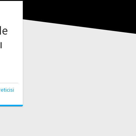
de
ı
ticisi