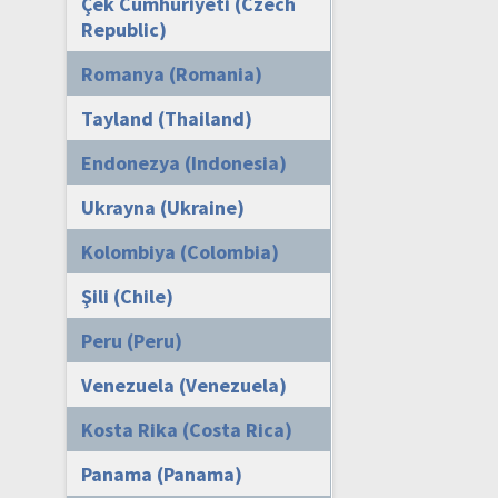
Çek Cumhuriyeti (Czech
Republic)
Romanya (Romania)
Tayland (Thailand)
Endonezya (Indonesia)
Ukrayna (Ukraine)
Kolombiya (Colombia)
Şili (Chile)
Peru (Peru)
Venezuela (Venezuela)
Kosta Rika (Costa Rica)
Panama (Panama)