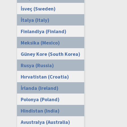
İsveç (Sweden)
İtalya (Italy)
Finlandiya (Finland)
Meksika (Mexico)
Güney Kore (South Korea)
Rusya (Russia)
Hırvatistan (Croatia)
İrlanda (Ireland)
Polonya (Poland)
Hindistan (India)
Avustralya (Australia)