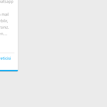
hatsapp
 mail
ilir,
siniz.
ken…
ticisi