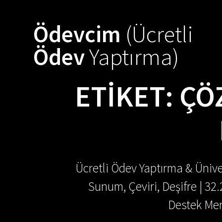
Skip
to
Ödevcim
(Ücretli
content
Ödev
Yaptırma)
ETIKET:
ÇÖ
Ücretli Ödev Yaptırma & Ünive
Sunum, Çeviri, Deşifre | 32
Destek Mer