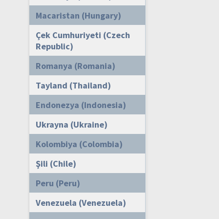
Macaristan (Hungary)
Çek Cumhuriyeti (Czech
Republic)
Romanya (Romania)
Tayland (Thailand)
Endonezya (Indonesia)
Ukrayna (Ukraine)
Kolombiya (Colombia)
Şili (Chile)
Peru (Peru)
Venezuela (Venezuela)