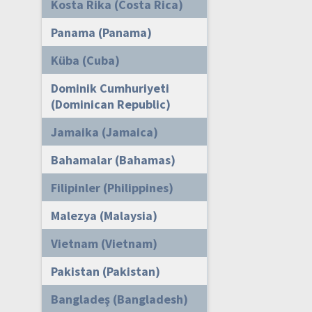
Kosta Rika (Costa Rica)
Panama (Panama)
Küba (Cuba)
Dominik Cumhuriyeti
(Dominican Republic)
Jamaika (Jamaica)
Bahamalar (Bahamas)
Filipinler (Philippines)
Malezya (Malaysia)
Vietnam (Vietnam)
Pakistan (Pakistan)
Bangladeş (Bangladesh)