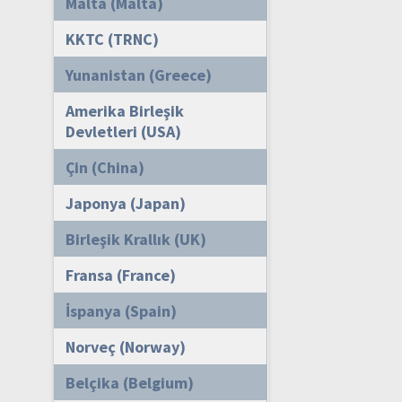
Malta (Malta)
KKTC (TRNC)
Yunanistan (Greece)
Amerika Birleşik
Devletleri (USA)
Çin (China)
Japonya (Japan)
Birleşik Krallık (UK)
Fransa (France)
İspanya (Spain)
Norveç (Norway)
Belçika (Belgium)