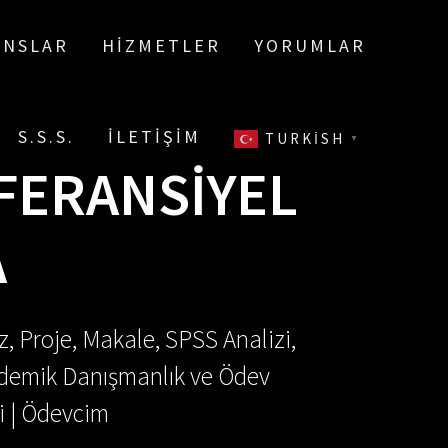
ANSLAR
HIZMETLER
YORUMLAR
S.S.S.
İLETIŞIM
TURKISH
▼
FERANSIYEL
A
, Proje, Makale, SPSS Analizi,
Akademik Danışmanlık ve Ödev
i | Ödevcim