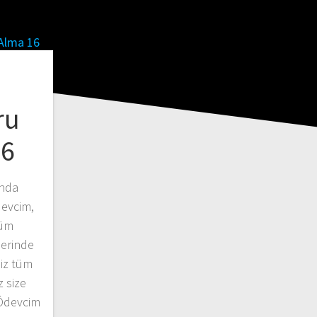
ru
16
unda
devcim,
tüm
erinde
niz tüm
z size
 Ödevcim