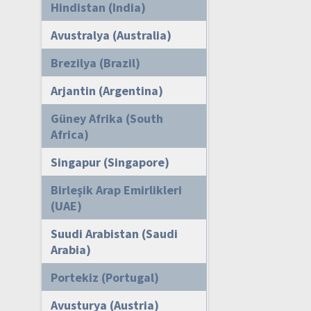
Hindistan (India)
Avustralya (Australia)
Brezilya (Brazil)
Arjantin (Argentina)
Güney Afrika (South
Africa)
Singapur (Singapore)
Birleşik Arap Emirlikleri
(UAE)
Suudi Arabistan (Saudi
Arabia)
Portekiz (Portugal)
Avusturya (Austria)