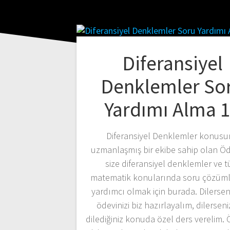
Diferansiyel
Denklemler So
Yardımı Alma 
Diferansiyel Denklemler konus
uzmanlaşmış bir ekibe sahip olan Ö
size diferansiyel denklemler ve 
matematik konularında soru çözüml
yardımcı olmak için burada. Dilerse
ödevinizi biz hazırlayalım, dilerseni
dilediğiniz konuda özel ders verelim.