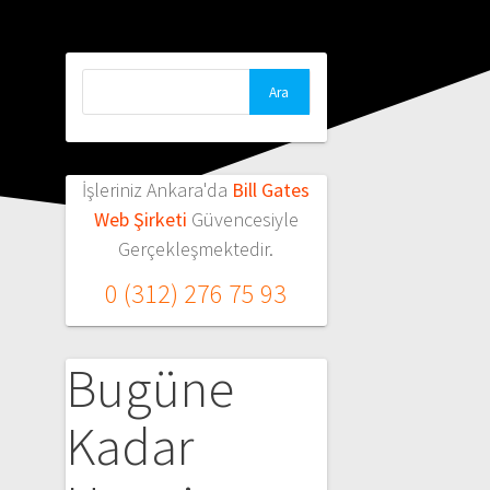
Arama:
İşleriniz Ankara'da
Bill Gates
Web Şirketi
Güvencesiyle
Gerçekleşmektedir.
0 (312) 276 75 93
Bugüne
Kadar