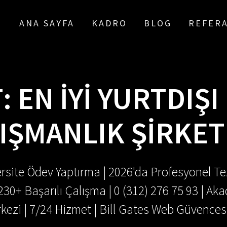
ANA SAYFA
KADRO
BLOG
REFER
T:
EN IYI YURTDIŞI
IŞMANLIK ŞIRKET
rsite Ödev Yaptırma | 2026'da Profesyonel Tez
.230+ Başarılı Çalışma | 0 (312) 276 75 93 | 
kezi | 7/24 Hizmet | Bill Gates Web Güvences