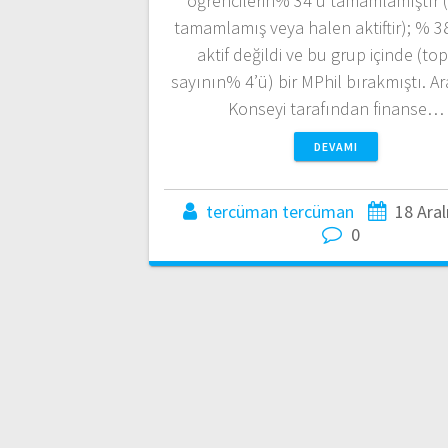
öğrencilerin% 34’ü tamamlamıştır 
tamamlamış veya halen aktiftir); % 38’
aktif değildi ve bu grup içinde (to
sayının% 4’ü) bir MPhil bırakmıştı. A
Konseyi tarafından finanse…
DEVAMI
tercüman tercüman
18 Aral
0