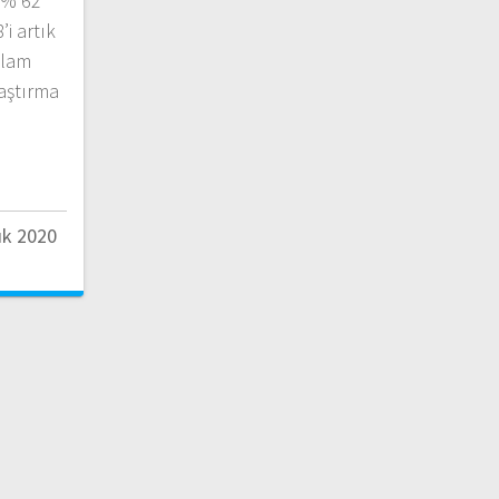
(% 62
i artık
plam
raştırma
ık 2020