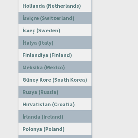
Hollanda (Netherlands)
İsviçre (Switzerland)
İsveç (Sweden)
İtalya (Italy)
Finlandiya (Finland)
Meksika (Mexico)
Güney Kore (South Korea)
Rusya (Russia)
Hırvatistan (Croatia)
İrlanda (Ireland)
Polonya (Poland)