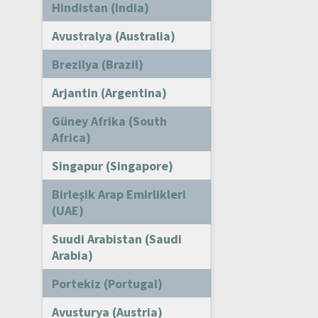
Hindistan (India)
Avustralya (Australia)
Brezilya (Brazil)
Arjantin (Argentina)
Güney Afrika (South
Africa)
Singapur (Singapore)
Birleşik Arap Emirlikleri
(UAE)
Suudi Arabistan (Saudi
Arabia)
Portekiz (Portugal)
Avusturya (Austria)