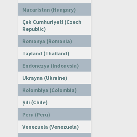
Macaristan (Hungary)
Çek Cumhuriyeti (Czech
Republic)
Romanya (Romania)
Tayland (Thailand)
Endonezya (Indonesia)
Ukrayna (Ukraine)
Kolombiya (Colombia)
Şili (Chile)
Peru (Peru)
Venezuela (Venezuela)