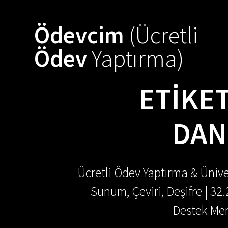
Skip
to
Ödevcim
(Ücretli
content
Ödev
Yaptırma)
ETIKE
DAN
Ücretli Ödev Yaptırma & Ünive
Sunum, Çeviri, Deşifre | 32
Destek Mer