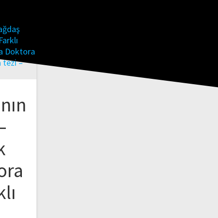
nın
–
k
ora
klı