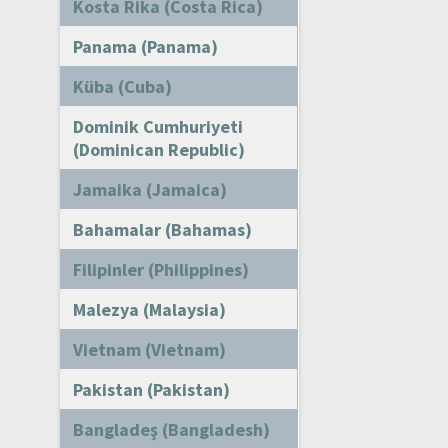
Kosta Rika (Costa Rica)
Panama (Panama)
Küba (Cuba)
Dominik Cumhuriyeti
(Dominican Republic)
Jamaika (Jamaica)
Bahamalar (Bahamas)
Filipinler (Philippines)
Malezya (Malaysia)
Vietnam (Vietnam)
Pakistan (Pakistan)
Bangladeş (Bangladesh)