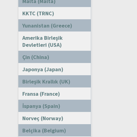
Malta (Malta)
KKTC (TRNC)
Yunanistan (Greece)
Amerika Birleşik
Devletleri (USA)
Çin (China)
Japonya (Japan)
Birleşik Krallık (UK)
Fransa (France)
İspanya (Spain)
Norveç (Norway)
Belçika (Belgium)