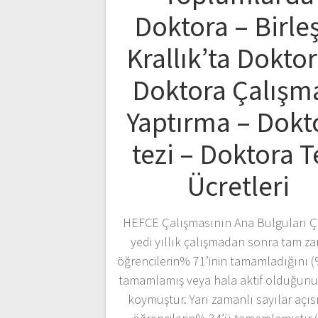
Doktora – Birle
Krallık’ta Doktor
Doktora Çalışm
Yaptırma – Dokt
tezi – Doktora T
Ücretleri
HEFCE Çalışmasının Ana Bulguları Ç
yedi yıllık çalışmadan sonra tam z
öğrencilerin% 71’inin tamamladığını (
tamamlamış veya hala aktif olduğunu
koymuştur. Yarı zamanlı sayılar açıs