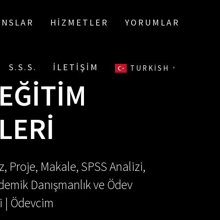
ANSLAR
HIZMETLER
YORUMLAR
S.S.S.
İLETIŞIM
TURKISH
▼
 EĞITIM
LERI
, Proje, Makale, SPSS Analizi,
Akademik Danışmanlık ve Ödev
i | Ödevcim