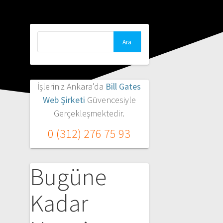
Arama:
İşleriniz Ankara'da
Bill Gates
Web Şirketi
Güvencesiyle
Gerçekleşmektedir.
0 (312) 276 75 93
Bugüne
Kadar