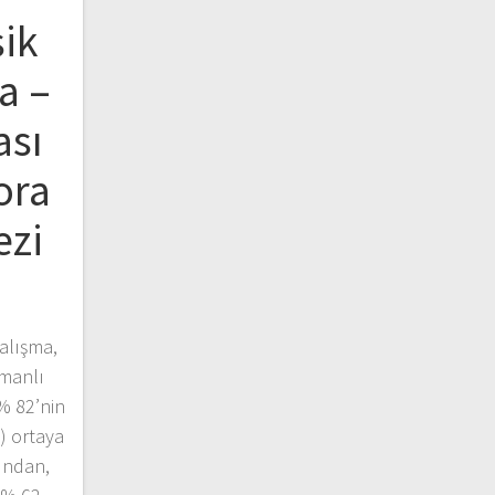
şik
a –
ası
ora
ezi
alışma,
amanlı
% 82’nin
) ortaya
ından,