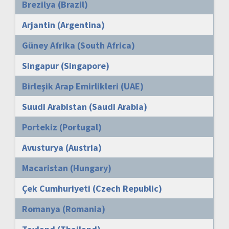
Brezilya (Brazil)
Arjantin (Argentina)
Güney Afrika (South Africa)
Singapur (Singapore)
Birleşik Arap Emirlikleri (UAE)
Suudi Arabistan (Saudi Arabia)
Portekiz (Portugal)
Avusturya (Austria)
Macaristan (Hungary)
Çek Cumhuriyeti (Czech Republic)
Romanya (Romania)