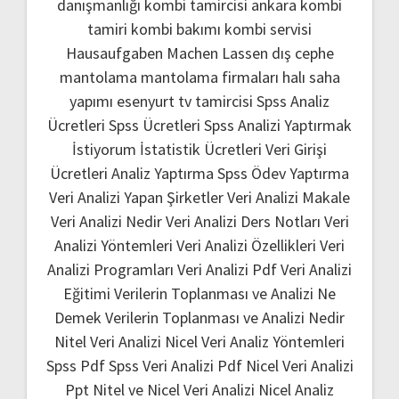
danışmanlığı
kombi tamircisi ankara
kombi
tamiri
kombi bakımı
kombi servisi
Hausaufgaben Machen Lassen
dış cephe
mantolama
mantolama firmaları
halı saha
yapımı
esenyurt tv tamircisi
Spss Analiz
Ücretleri
Spss Ücretleri
Spss Analizi Yaptırmak
İstiyorum
İstatistik Ücretleri
Veri Girişi
Ücretleri
Analiz Yaptırma
Spss Ödev Yaptırma
Veri Analizi Yapan Şirketler
Veri Analizi Makale
Veri Analizi Nedir
Veri Analizi Ders Notları
Veri
Analizi Yöntemleri
Veri Analizi Özellikleri
Veri
Analizi Programları
Veri Analizi Pdf
Veri Analizi
Eğitimi
Verilerin Toplanması ve Analizi Ne
Demek
Verilerin Toplanması ve Analizi Nedir
Nitel Veri Analizi
Nicel Veri Analiz Yöntemleri
Spss Pdf
Spss Veri Analizi Pdf
Nicel Veri Analizi
Ppt
Nitel ve Nicel Veri Analizi
Nicel Analiz