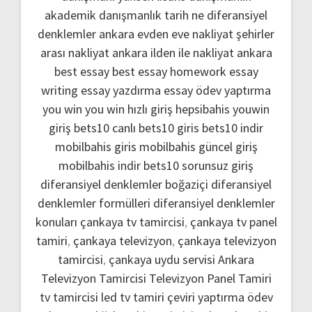
akademik danışmanlık
tarih ne
diferansiyel
denklemler
ankara evden eve nakliyat
şehirler
arası nakliyat ankara
ilden ile nakliyat ankara
best essay
best essay homework
essay
writing
essay yazdırma
essay ödev yaptırma
you win
you win hızlı giriş
hepsibahis youwin
giriş
bets10 canlı
bets10 giris
bets10 indir
mobilbahis giris
mobilbahis güncel giriş
mobilbahis indir
bets10 sorunsuz giriş
diferansiyel denklemler boğaziçi
diferansiyel
denklemler formülleri
diferansiyel denklemler
konuları
çankaya tv tamircisi
,
çankaya tv panel
tamiri
,
çankaya televizyon
,
çankaya televizyon
tamircisi
,
çankaya uydu servisi
Ankara
Televizyon Tamircisi
Televizyon Panel Tamiri
tv tamircisi
led tv tamiri
çeviri yaptırma
ödev