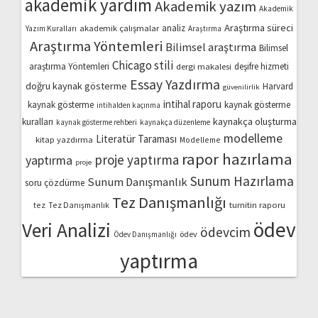
akademik yardım
Akademik yazım
Akademik
Araştırma süreci
akademik çalışmalar
analiz
Yazım Kuralları
Araştırma
Araştırma Yöntemleri
Bilimsel araştırma
Bilimsel
Chicago stili
araştırma Yöntemleri
dergi makalesi
deşifre hizmeti
Essay Yazdırma
doğru kaynak gösterme
Harvard
güvenilirlik
intihal raporu
kaynak gösterme
kaynak gösterme
intihalden kaçınma
kaynakça oluşturma
kuralları
kaynak gösterme rehberi
kaynakça düzenleme
modelleme
Literatür Taraması
kitap yazdırma
Modelleme
rapor hazırlama
proje yaptırma
yaptırma
proje
Sunum Hazırlama
Sunum Danışmanlık
soru çözdürme
Tez Danışmanlığı
turnitin raporu
tez
Tez Danışmanlık
ödev
Veri Analizi
ödevcim
ödev
Ödev Danışmanlığı
yaptırma