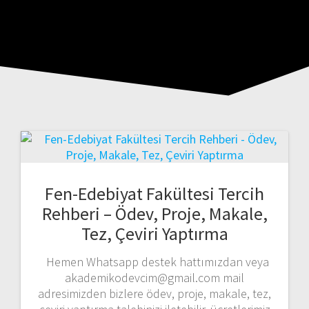
Fen-Edebiyat Fakültesi Tercih
Rehberi – Ödev, Proje, Makale,
Tez, Çeviri Yaptırma
Hemen Whatsapp destek hattımızdan veya
akademikodevcim@gmail.com mail
adresimizden bizlere ödev, proje, makale, tez,