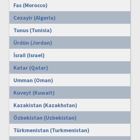
Fas (Morocco)
Cezayir (Algeria)
Tunus (Tunisia)
Ürdün (Jordan)
İsrail (Israel)
Katar (Qatar)
Umman (Oman)
Kuveyt (Kuwait)
Kazakistan (Kazakhstan)
Özbekistan (Uzbekistan)
Türkmenistan (Turkmenistan)