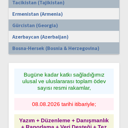
Tacikistan (Tajikistan)
Ermenistan (Armenia)
Gürcistan (Georgia)
Azerbaycan (Azerbaijan)
Bosna-Hersek (Bosnia & Herzegovina)
Bugüne kadar katkı sağladığımız
ulusal ve uluslararası toplam ödev
sayısı resmi rakamlar,
08.08.2026 tarihi itibariyle;
Yazım + Düzenleme + Danışmanlık
+ Raporlama + Veri Desteği + Tez