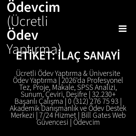
Ödevcim
Skip
to
(Ücretli
content
Ödev
Yaptırma)
ETIKET:
İLAÇ SANAYI
Ücretli Ödev Yaptırma & Üniversite
Ödev Yaptırma | 2026'da Profesyonel
Tez, Proje, Makale, SPSS Analizi,
Sunum, Çeviri, Deşifre | 32.230+
Başarılı Çalışma | 0 (312) 276 75 93 |
Akademik Danışmanlık ve Ödev Destek
Merkezi | 7/24 Hizmet | Bill Gates Web
Güvencesi | Ödevcim