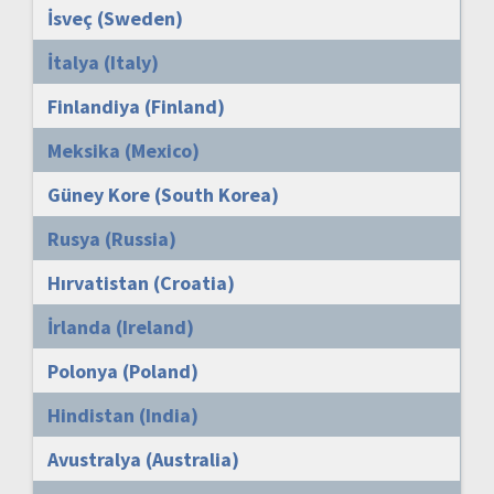
İsveç (Sweden)
İtalya (Italy)
Finlandiya (Finland)
Meksika (Mexico)
Güney Kore (South Korea)
Rusya (Russia)
Hırvatistan (Croatia)
İrlanda (Ireland)
Polonya (Poland)
Hindistan (India)
Avustralya (Australia)