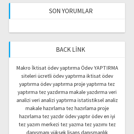
SON YORUMLAR
BACK LINK
Makro İktisat ödev yaptırma
Ödev YAPTIRMA
siteleri
ücretli ödev yaptırma
iktisat ödev
yaptırma
ödev yaptırma
proje yaptırma
tez
yaptırma
tez yazdırma
makale yazdırma
veri
analizi
veri analizi yaptırma
istatistiksel analiz
makale hazırlama
tez hazırlama
proje
hazırlama
tez yazdır
ödev yaptır
ödev
en iyi
tez yazım merkezi
tez yazma
tez yazımı
tez
danışmanı
yüksek lisans danışmanlık