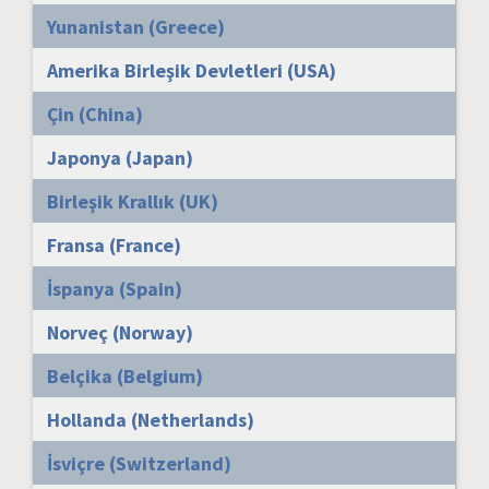
Yunanistan (Greece)
Amerika Birleşik Devletleri (USA)
Çin (China)
Japonya (Japan)
Birleşik Krallık (UK)
Fransa (France)
İspanya (Spain)
Norveç (Norway)
Belçika (Belgium)
Hollanda (Netherlands)
İsviçre (Switzerland)