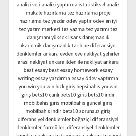
analizi
veri analizi yaptırma
istatistiksel analiz
makale hazırlama
tez hazırlama
proje
hazırlama
tez yazdır
ödev yaptır
ödev
en iyi
tez yazım merkezi
tez yazma
tez yazımı
tez
danışmanı
yüksek lisans danışmanlık
akademik danışmanlık
tarih ne
diferansiyel
denklemler
ankara evden eve nakliyat
şehirler
arası nakliyat ankara
ilden ile nakliyat ankara
best essay
best essay homework
essay
writing
essay yazdırma
essay ödev yaptırma
you win
you win hızlı giriş
hepsibahis youwin
giriş
bets10 canlı
bets10 giris
bets10 indir
mobilbahis giris
mobilbahis güncel giriş
mobilbahis indir
bets10 sorunsuz giriş
diferansiyel denklemler boğaziçi
diferansiyel
denklemler formülleri
diferansiyel denklemler
konuları
çankaya tv tamircisi
,
çankaya tv panel