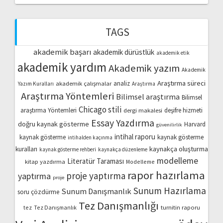
TAGS
akademik başarı
akademik dürüstlük
akademik etik
akademik yardım
Akademik yazım
Akademik
Araştırma süreci
akademik çalışmalar
analiz
Yazım Kuralları
Araştırma
Araştırma Yöntemleri
Bilimsel araştırma
Bilimsel
Chicago stili
araştırma Yöntemleri
dergi makalesi
deşifre hizmeti
Essay Yazdırma
doğru kaynak gösterme
Harvard
güvenilirlik
intihal raporu
kaynak gösterme
kaynak gösterme
intihalden kaçınma
kaynakça oluşturma
kuralları
kaynak gösterme rehberi
kaynakça düzenleme
modelleme
Literatür Taraması
kitap yazdırma
Modelleme
rapor hazırlama
proje yaptırma
yaptırma
proje
Sunum Hazırlama
Sunum Danışmanlık
soru çözdürme
Tez Danışmanlığı
turnitin raporu
tez
Tez Danışmanlık