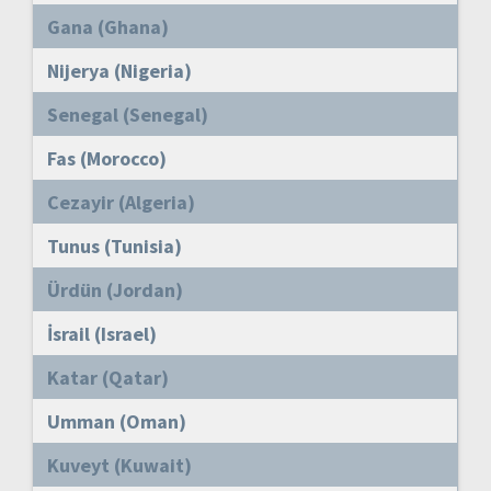
Gana (Ghana)
Nijerya (Nigeria)
Senegal (Senegal)
Fas (Morocco)
Cezayir (Algeria)
Tunus (Tunisia)
Ürdün (Jordan)
İsrail (Israel)
Katar (Qatar)
Umman (Oman)
Kuveyt (Kuwait)