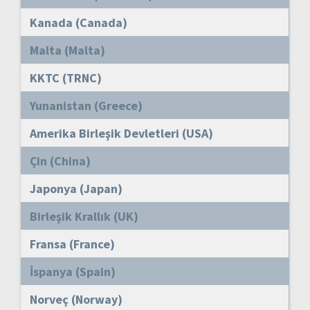
Kanada (Canada)
Malta (Malta)
KKTC (TRNC)
Yunanistan (Greece)
Amerika Birleşik Devletleri (USA)
Çin (China)
Japonya (Japan)
Birleşik Krallık (UK)
Fransa (France)
İspanya (Spain)
Norveç (Norway)