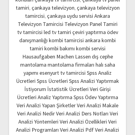
tamiri
,
çankaya televizyon
,
çankaya televizyon
tamircisi
,
çankaya uydu servisi
Ankara
Televizyon Tamircisi
Televizyon Panel Tamiri
tv tamircisi
led tv tamiri
çeviri yaptırma
ödev
danışmanlığı
kombi tamircisi ankara
kombi
tamiri
kombi bakımı
kombi servisi
Hausaufgaben Machen Lassen
dış cephe
mantolama
mantolama firmaları
halı saha
yapımı
esenyurt tv tamircisi
Spss Analiz
Ücretleri
Spss Ücretleri
Spss Analizi Yaptırmak
İstiyorum
İstatistik Ücretleri
Veri Girişi
Ücretleri
Analiz Yaptırma
Spss Ödev Yaptırma
Veri Analizi Yapan Şirketler
Veri Analizi Makale
Veri Analizi Nedir
Veri Analizi Ders Notları
Veri
Analizi Yöntemleri
Veri Analizi Özellikleri
Veri
Analizi Programları
Veri Analizi Pdf
Veri Analizi