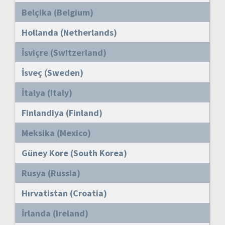
Belçika (Belgium)
Hollanda (Netherlands)
İsviçre (Switzerland)
İsveç (Sweden)
İtalya (Italy)
Finlandiya (Finland)
Meksika (Mexico)
Güney Kore (South Korea)
Rusya (Russia)
Hırvatistan (Croatia)
İrlanda (Ireland)