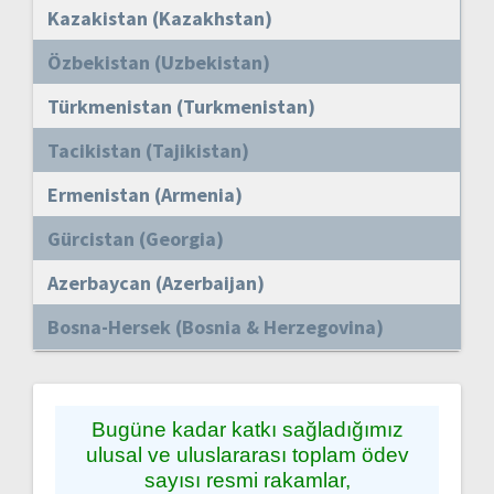
Kazakistan (Kazakhstan)
Özbekistan (Uzbekistan)
Türkmenistan (Turkmenistan)
Tacikistan (Tajikistan)
Ermenistan (Armenia)
Gürcistan (Georgia)
Azerbaycan (Azerbaijan)
Bosna-Hersek (Bosnia & Herzegovina)
Bugüne kadar katkı sağladığımız
ulusal ve uluslararası toplam ödev
sayısı resmi rakamlar,