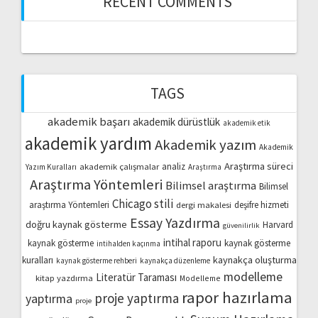
RECENT COMMENTS
TAGS
akademik başarı
akademik dürüstlük
akademik etik
akademik yardım
Akademik yazım
Akademik
Araştırma süreci
akademik çalışmalar
analiz
Yazım Kuralları
Araştırma
Araştırma Yöntemleri
Bilimsel araştırma
Bilimsel
Chicago stili
araştırma Yöntemleri
dergi makalesi
deşifre hizmeti
Essay Yazdırma
doğru kaynak gösterme
Harvard
güvenilirlik
intihal raporu
kaynak gösterme
kaynak gösterme
intihalden kaçınma
kaynakça oluşturma
kuralları
kaynak gösterme rehberi
kaynakça düzenleme
modelleme
Literatür Taraması
kitap yazdırma
Modelleme
rapor hazırlama
proje yaptırma
yaptırma
proje