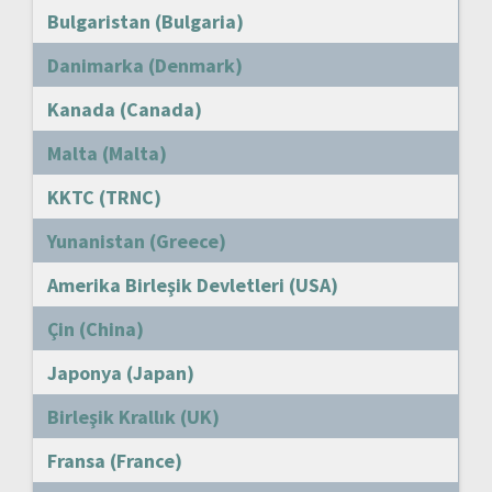
Bulgaristan (Bulgaria)
Danimarka (Denmark)
Kanada (Canada)
Malta (Malta)
KKTC (TRNC)
Yunanistan (Greece)
Amerika Birleşik Devletleri (USA)
Çin (China)
Japonya (Japan)
Birleşik Krallık (UK)
Fransa (France)