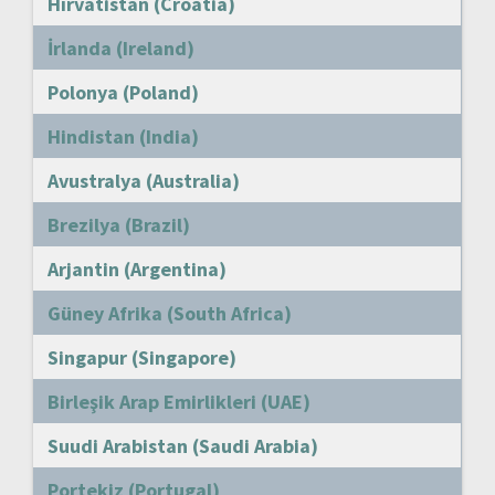
Hırvatistan (Croatia)
İrlanda (Ireland)
Polonya (Poland)
Hindistan (India)
Avustralya (Australia)
Brezilya (Brazil)
Arjantin (Argentina)
Güney Afrika (South Africa)
Singapur (Singapore)
Birleşik Arap Emirlikleri (UAE)
Suudi Arabistan (Saudi Arabia)
Portekiz (Portugal)