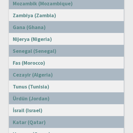
Mozambik (Mozambique)
Zambiya (Zambia)
Gana (Ghana)
Nijerya (Nigeria)
Senegal (Senegal)
Fas (Morocco)
Cezayir (Algeria)
Tunus (Tunisia)
Ürdün (Jordan)
İsrail (Israel)
Katar (Qatar)