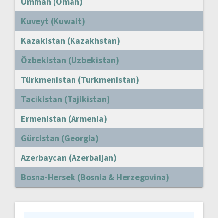
Umman (Oman)
Kuveyt (Kuwait)
Kazakistan (Kazakhstan)
Özbekistan (Uzbekistan)
Türkmenistan (Turkmenistan)
Tacikistan (Tajikistan)
Ermenistan (Armenia)
Gürcistan (Georgia)
Azerbaycan (Azerbaijan)
Bosna-Hersek (Bosnia & Herzegovina)