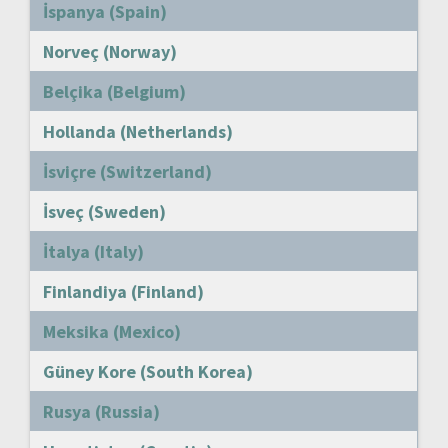
İspanya (Spain)
Norveç (Norway)
Belçika (Belgium)
Hollanda (Netherlands)
İsviçre (Switzerland)
İsveç (Sweden)
İtalya (Italy)
Finlandiya (Finland)
Meksika (Mexico)
Güney Kore (South Korea)
Rusya (Russia)