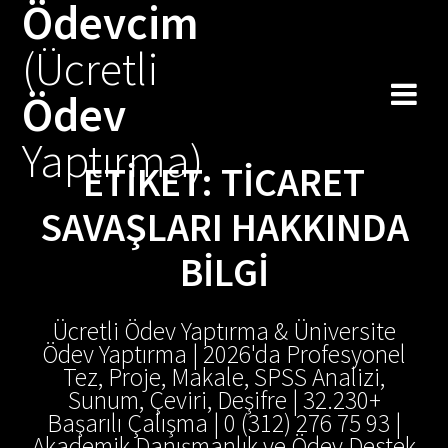
Ödevcim
Skip
to
(Ücretli
content
Ödev
Yaptırma)
ETIKET:
TICARET
SAVAŞLARI HAKKINDA
BILGI
Ücretli Ödev Yaptırma & Üniversite
Ödev Yaptırma | 2026'da Profesyonel
Tez, Proje, Makale, SPSS Analizi,
Sunum, Çeviri, Deşifre | 32.230+
Başarılı Çalışma | 0 (312) 276 75 93 |
Akademik Danışmanlık ve Ödev Destek