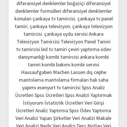
diferansiyel denklemler boğaziçi
diferansiyel
denklemler formülleri
diferansiyel denklemler
konuları
çankaya tv tamircisi
,
çankaya tv panel
tamiri
,
çankaya televizyon
,
çankaya televizyon
tamircisi
,
çankaya uydu servisi
Ankara
Televizyon Tamircisi
Televizyon Panel Tamiri
tv tamircisi
led tv tamiri
çeviri yaptırma
ödev
danışmanlığı
kombi tamircisi ankara
kombi
tamiri
kombi bakımı
kombi servisi
Hausaufgaben Machen Lassen
dış cephe
mantolama
mantolama firmaları
halı saha
yapımı
esenyurt tv tamircisi
Spss Analiz
Ücretleri
Spss Ücretleri
Spss Analizi Yaptırmak
İstiyorum
İstatistik Ücretleri
Veri Girişi
Ücretleri
Analiz Yaptırma
Spss Ödev Yaptırma
Veri Analizi Yapan Şirketler
Veri Analizi Makale
Veri Analizi Nedir
Veri Analizi Ders Notları
Veri