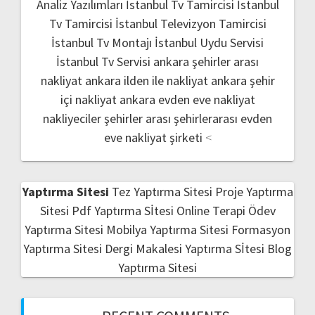
Analiz Yazılımları
İstanbul Tv Tamircisi
İstanbul
Tv Tamircisi
İstanbul Televizyon Tamircisi
İstanbul Tv Montajı
İstanbul Uydu Servisi
İstanbul Tv Servisi
ankara şehirler arası
nakliyat
ankara ilden ile nakliyat
ankara şehir
içi nakliyat
ankara evden eve nakliyat
nakliyeciler şehirler arası
şehirlerarası evden
eve nakliyat şirketi
<
Yaptırma Sitesi
Tez Yaptırma Sitesi
Proje Yaptırma
Sitesi
Pdf Yaptırma Sİtesi
Online Terapi
Ödev
Yaptırma Sitesi
Mobilya Yaptırma Sitesi
Formasyon
Yaptırma Sitesi
Dergi Makalesi Yaptırma Sİtesi
Blog
Yaptırma Sitesi