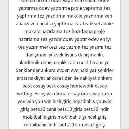
siteleri
ücretli ödev yaptırma
iktisat ödev
yaptırma
ödev yaptırma
proje yaptırma
tez
yaptırma
tez yazdırma
makale yazdırma
veri
analizi
veri analizi yaptırma
istatistiksel analiz
makale hazırlama
tez hazırlama
proje
hazırlama
tez yazdır
ödev yaptır
ödev
en iyi
tez yazım merkezi
tez yazma
tez yazımı
tez
danışmanı
yüksek lisans danışmanlık
akademik danışmanlık
tarih ne
diferansiyel
denklemler
ankara evden eve nakliyat
şehirler
arası nakliyat ankara
ilden ile nakliyat ankara
best essay
best essay homework
essay
writing
essay yazdırma
essay ödev yaptırma
you win
you win hızlı giriş
hepsibahis youwin
giriş
bets10 canlı
bets10 giris
bets10 indir
mobilbahis giris
mobilbahis güncel giriş
mobilbahis indir
bets10 sorunsuz giriş