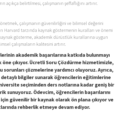
n açıkça belirtilmesi, çalışmanın şeffaflığını artırır.
önetmek, çalışmanın güvenilirliğini ve bilimsel değerini
ları Harvard tarzında kaynak göstermenin kuralları ve önemi
u kaynak gösterme, akademik dürüstlük kurallarına uygun
msel çalışmaların kalitesini artırır.
lerinin akademik başarılarına katkıda bulunmayı
 öne çıkıyor. Ücretli Soru Çözdürme hizmetimizle,
lu sorunları çözmelerine yardımcı oluyoruz. Ayrıca,
 detaylı bilgiler sunarak öğrencilerin eğitimlerine
niversite seçiminden ders notlarına kadar geniş bir
rik sunuyoruz. Ödevcim, öğrencilerin başarılarını
çin güvenilir bir kaynak olarak ön plana çıkıyor ve
tlarında rehberlik etmeye devam ediyor.