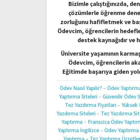
Bizimle çalıştığınızda, de
çözümlerle öğrenme deneyi
zorluğunu hafifletmek ve baş
Ödevcim, öğrencilerin hedefle
destek kaynağıdır ve 
Üniversite yaşamının karmaşık
Ödevcim, öğrencilerin aka
Eğitimde başarıya giden yolda
Ödev Nasıl Yapılır?
–
Ödev Yaptırm
Yaptırma Siteleri
–
Güvenilir Ödev S
Tez Yazdırma Fiyatları
–
Yüksek 
Yazdırma Siteleri
–
Tez Yazdırma Sit
Yaptırma
–
Fransızca Ödev Yaptı
Yaptırma İngilizce
–
Ödev Yaptırma
Yaptırma –
Tez Yaptırma Ücretler