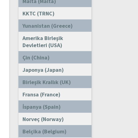
Malta (Malta)
KKTC (TRNC)
Yunanistan (Greece)
Amerika Birleşik
Devletleri (USA)
Çin (China)
Japonya (Japan)
Birleşik Krallık (UK)
Fransa (France)
İspanya (Spain)
Norveç (Norway)
Belçika (Belgium)