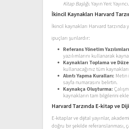
Kitap Başlığı
. Yayın Yeri: Yayıncı
İkincil Kaynakları Harvard Tarz
İkincil kaynakları Harvard tarzında 
ipuçları şunlardır:
Referans Yönetim Yazılımları
yazılımlarını kullanarak kaynakl
Kaynakları Toplama ve Düz
kullanacağınız tüm kaynakları
Alıntı Yapma Kuralları:
Metin i
sayfa numarasını belirtin.
Kaynakça Oluşturma:
Çalışm
kaynakların tam bilgilerini ekle
Harvard Tarzında E-kitap ve Dij
E-kitaplar ve dijital yayınlar, akade
doğru bir şekilde referanslanması, çal