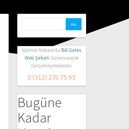
Arama:
İşleriniz Ankara'da
Bill Gates
Web Şirketi
Güvencesiyle
Gerçekleşmektedir.
0 (312) 276 75 93
Bugüne
Kadar