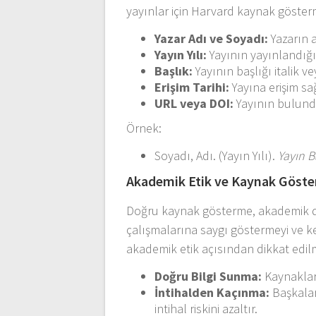
yayınlar için Harvard kaynak gösterm
Yazar Adı ve Soyadı:
Yazarın a
Yayın Yılı:
Yayının yayınlandığı yı
Başlık:
Yayının başlığı italik ve
Erişim Tarihi:
Yayına erişim sağl
URL veya DOI:
Yayının bulundu
Örnek:
Soyadı, Adı. (Yayın Yılı).
Yayın B
Akademik Etik ve Kaynak Göst
Doğru kaynak gösterme, akademik d
çalışmalarına saygı göstermeyi ve ken
akademik etik açısından dikkat edil
Doğru Bilgi Sunma:
Kaynakları
İntihalden Kaçınma:
Başkalar
intihal riskini azaltır.