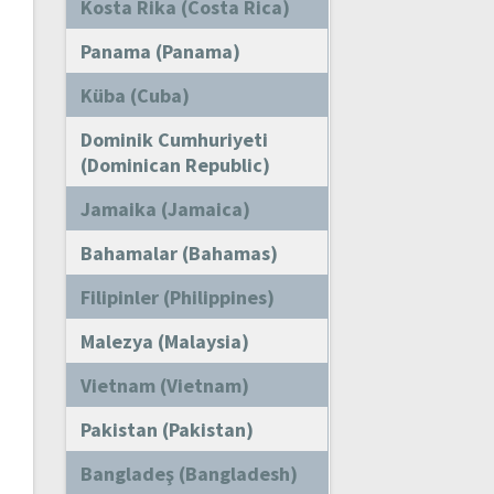
Kosta Rika (Costa Rica)
Panama (Panama)
Küba (Cuba)
Dominik Cumhuriyeti
(Dominican Republic)
Jamaika (Jamaica)
Bahamalar (Bahamas)
Filipinler (Philippines)
Malezya (Malaysia)
Vietnam (Vietnam)
Pakistan (Pakistan)
Bangladeş (Bangladesh)