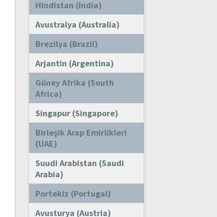
Hindistan (India)
Avustralya (Australia)
Brezilya (Brazil)
Arjantin (Argentina)
Güney Afrika (South
Africa)
Singapur (Singapore)
Birleşik Arap Emirlikleri
(UAE)
Suudi Arabistan (Saudi
Arabia)
Portekiz (Portugal)
Avusturya (Austria)