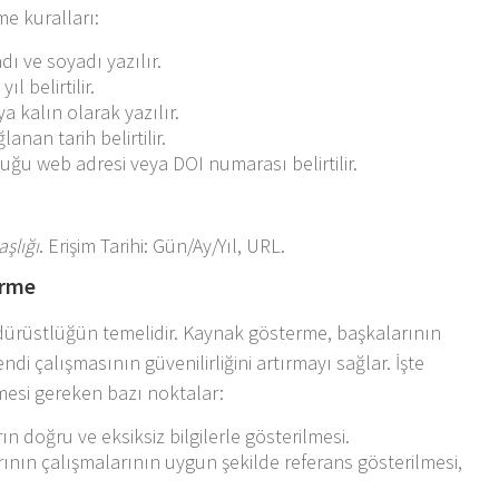
e kuralları:
dı ve soyadı yazılır.
l belirtilir.
ya kalın olarak yazılır.
anan tarih belirtilir.
ğu web adresi veya DOI numarası belirtilir.
aşlığı
. Erişim Tarihi: Gün/Ay/Yıl, URL.
erme
ürüstlüğün temelidir. Kaynak gösterme, başkalarının
di çalışmasının güvenilirliğini artırmayı sağlar. İşte
mesi gereken bazı noktalar:
n doğru ve eksiksiz bilgilerle gösterilmesi.
ının çalışmalarının uygun şekilde referans gösterilmesi,