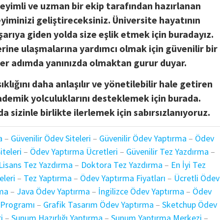
neyimli ve uzman bir ekip tarafından hazırlanan
minizi geliştireceksiniz. Üniversite hayatının
arıya giden yolda size eşlik etmek için buradayız.
rine ulaşmalarına yardımcı olmak için güvenilir bir
her adımda yanınızda olmaktan gurur duyar.
lığını daha anlaşılır ve yönetilebilir hale getiren
demik yolculuklarını desteklemek için burada.
 sizinle birlikte ilerlemek için sabırsızlanıyoruz.
a
–
Güvenilir Ödev Siteleri
–
Güvenilir Ödev Yaptırma
–
Ödev
iteleri
–
Ödev Yaptırma Ücretleri
–
Güvenilir Tez Yazdırma
–
Lisans Tez Yazdırma
–
Doktora Tez Yazdırma
–
En İyi Tez
eleri
–
Tez Yaptırma
–
Ödev Yaptırma Fiyatları
–
Ücretli Ödev
rma
–
Java Ödev Yaptırma
–
İngilizce Ödev Yaptırma
–
Ödev
 Programı
–
Grafik Tasarım Ödev Yaptırma
–
Sketchup Ödev
i
–
Sunum Hazırlığı Yaptırma
–
Sunum Yaptırma Merkezi
–