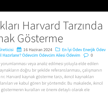
akları Harvard Tarzında
nak Gösterme
reticisi
16 Haziran 2024
En İyi Ödev
Enerjik Ödev
 Hazırlanır?
Ödevcim
Ödevcim Ailesi
Ödevim
0
rın yorumlanması veya analiz edilmesi yoluyla elde edilen
r kaynakların doğru bir şekilde referanslanması, çalışmanın
rtırır. Harvard kaynak gösterme tarzı, ikincil kaynakları
lanılan ve kabul gören bir yöntemdir. Bu makalede, ikincil
göstermenin kuralları ve önemi detaylı olarak ele