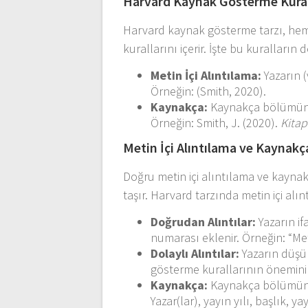
Harvard Kaynak Gösterme Kural
Harvard kaynak gösterme tarzı, hem
kurallarını içerir. İşte bu kuralların d
Metin İçi Alıntılama:
Yazarın (
Örneğin: (Smith, 2020).
Kaynakça:
Kaynakça bölümünde 
Örneğin: Smith, J. (2020).
Kitap
Metin İçi Alıntılama ve Kaynak
Doğru metin içi alıntılama ve kayna
taşır. Harvard tarzında metin içi alı
Doğrudan Alıntılar:
Yazarın if
numarası eklenir. Örneğin: “Met
Dolaylı Alıntılar:
Yazarın düşün
gösterme kurallarının önemini
Kaynakça:
Kaynakça bölümünde,
Yazar(lar), yayın yılı, başlık, yay