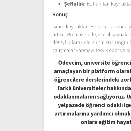
Şeffaflık:
Kullanılan kaynakları
Sonuç
İkincil kaynakları Harvard tarzında y
artırır. Bu makalede, ikincil kaynak
detaylı olarak ele alınmıştır. Doğr
çalışmalar yapmayı teşvik eder ve bili
Ödevcim, üniversite öğrenci
amaçlayan bir platform olarak
öğrencilere derslerindeki zor
farklı üniversiteler hakkında
odaklanmalarını sağlıyoruz. Ü
yelpazede öğrenci odaklı içe
artırmalarına yardımcı olmak i
onlara eğitim haya