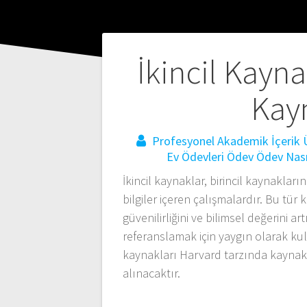
Yazı
İkincil Kayn
gezinmesi
Kay
Profesyonel Akademik İçerik Ü
Ev Ödevleri
Ödev
Ödev Nasıl
İkincil kaynaklar, birincil kaynakla
bilgiler içeren çalışmalardır. Bu tü
güvenilirliğini ve bilimsel değerini a
referanslamak için yaygın olarak kul
kaynakları Harvard tarzında kaynak 
alınacaktır.