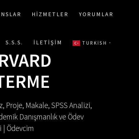
ANSLAR
HIZMETLER
YORUMLAR
S.S.S.
İLETIŞIM
TURKISH
▼
ARVARD
STERME
, Proje, Makale, SPSS Analizi,
Akademik Danışmanlık ve Ödev
i | Ödevcim