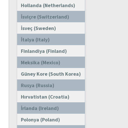
Hollanda (Netherlands)
İsviçre (Switzerland)
İsveç (Sweden)
İtalya (Italy)
Finlandiya (Finland)
Meksika (Mexico)
Güney Kore (South Korea)
Rusya (Russia)
Hırvatistan (Croatia)
İrlanda (Ireland)
Polonya (Poland)