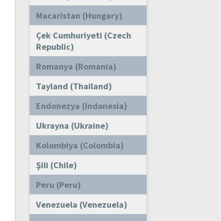
Macaristan (Hungary)
Çek Cumhuriyeti (Czech
Republic)
Romanya (Romania)
Tayland (Thailand)
Endonezya (Indonesia)
Ukrayna (Ukraine)
Kolombiya (Colombia)
Şili (Chile)
Peru (Peru)
Venezuela (Venezuela)