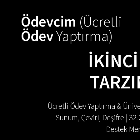
Skip
to
Ödevcim
(Ücretli
content
Ödev
Yaptırma)
İKINC
TARZI
Ücretli Ödev Yaptırma & Ünive
Sunum, Çeviri, Deşifre | 32
Destek Mer