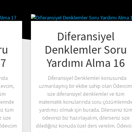
Diferansiyel
ru
Denklemler Soru
17
Yardımı Alma 16
unda
Diferansiyel Denklemler konusunda
devcim,
uzmanlaşmış bir ekibe sahip olan Ödevcim
tüm
size diferansiyel denklemler ve tüm
erinde
matematik konularında soru çözümlerind
niz tüm
yardımcı olmak için burada. Dilerseniz tü
z size
ödevinizi biz hazırlayalım, dilerseniz size
 Ödevcim
dilediğiniz konuda özel ders verelim. Ödevc