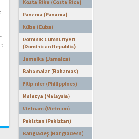
Kosta Rika (Costa Rica)
e
Panama (Panama)
m
Küba (Cuba)
im
Dominik Cumhuriyeti
pp
(Dominican Republic)
Jamaika (Jamaica)
Bahamalar (Bahamas)
…
Filipinler (Philippines)
Malezya (Malaysia)
Vietnam (Vietnam)
i
Pakistan (Pakistan)
Bangladeş (Bangladesh)