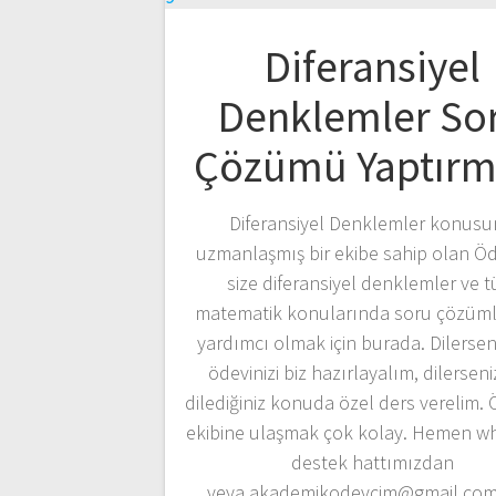
Diferansiyel
Denklemler So
Çözümü Yaptırm
Diferansiyel Denklemler konus
uzmanlaşmış bir ekibe sahip olan Ö
size diferansiyel denklemler ve 
matematik konularında soru çözüml
yardımcı olmak için burada. Dilerse
ödevinizi biz hazırlayalım, dilerseni
dilediğiniz konuda özel ders verelim.
ekibine ulaşmak çok kolay. Hemen w
destek hattımızdan
veya akademikodevcim@gmail.com