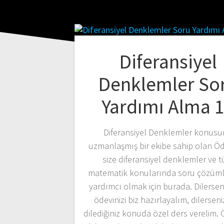
Diferansiyel
Denklemler So
Yardımı Alma 
Diferansiyel Denklemler konus
uzmanlaşmış bir ekibe sahip olan Ö
size diferansiyel denklemler ve 
matematik konularında soru çözüml
yardımcı olmak için burada. Dilerse
ödevinizi biz hazırlayalım, dilerseni
dilediğiniz konuda özel ders verelim.