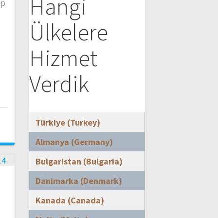
Hangi
pp
Ülkelere
Hizmet
Verdik
i
Türkiye (Turkey)
Almanya (Germany)
Bulgaristan (Bulgaria)
Danimarka (Denmark)
Kanada (Canada)