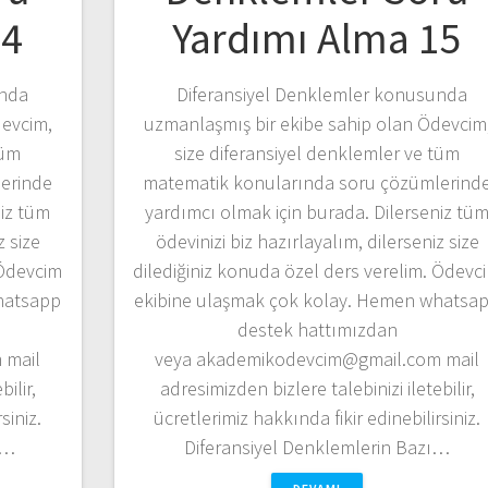
14
Yardımı Alma 15
unda
Diferansiyel Denklemler konusunda
devcim,
uzmanlaşmış bir ekibe sahip olan Ödevcim
tüm
size diferansiyel denklemler ve tüm
erinde
matematik konularında soru çözümlerind
niz tüm
yardımcı olmak için burada. Dilerseniz tü
z size
ödevinizi biz hazırlayalım, dilerseniz size
 Ödevcim
dilediğiniz konuda özel ders verelim. Ödevc
hatsapp
ekibine ulaşmak çok kolay. Hemen whatsa
destek hattımızdan
 mail
veya akademikodevcim@gmail.com mail
ilir,
adresimizden bizlere talebinizi iletebilir,
siniz.
ücretlerimiz hakkında fikir edinebilirsiniz.
i…
Diferansiyel Denklemlerin Bazı…