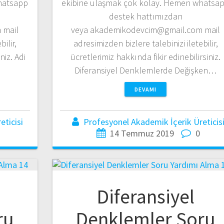
hatsapp
ekibine ulaşmak çok kolay. Hemen whatsa
destek hattımızdan
 mail
veya akademikodevcim@gmail.com mail
ilir,
adresimizden bizlere talebinizi iletebilir,
niz. Adi
ücretlerimiz hakkında fikir edinebilirsiniz.
Diferansiyel Denklemlerde Değişken…
DEVAMI
ticisi
Profesyonel Akademik İçerik Üreticis
14 Temmuz 2019
0
Diferansiyel
ru
Denklemler Soru