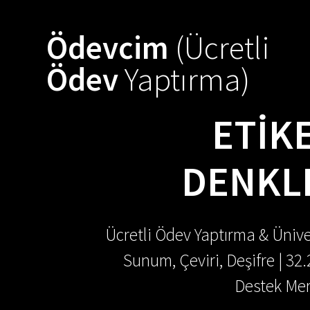
Skip
to
Ödevcim
(Ücretli
content
Ödev
Yaptırma)
ETIK
DENKL
Ücretli Ödev Yaptırma & Ünive
Sunum, Çeviri, Deşifre | 32
Destek Mer