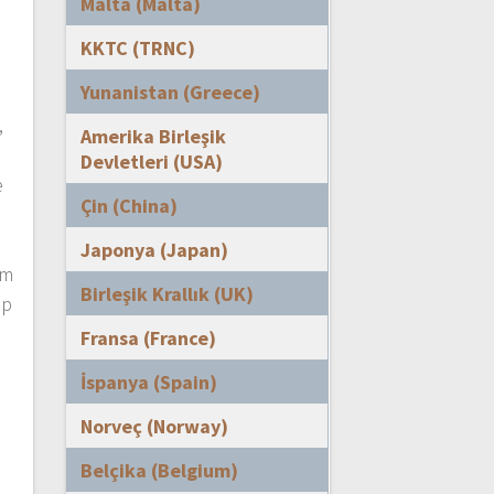
Malta (Malta)
KKTC (TRNC)
Yunanistan (Greece)
,
Amerika Birleşik
Devletleri (USA)
e
Çin (China)
m
Japonya (Japan)
im
Birleşik Krallık (UK)
pp
Fransa (France)
İspanya (Spain)
Norveç (Norway)
Belçika (Belgium)