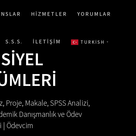
ANSLAR
HIZMETLER
YORUMLAR
S.S.S.
İLETIŞIM
TURKISH
▼
SIYEL
ÜMLERI
, Proje, Makale, SPSS Analizi,
Akademik Danışmanlık ve Ödev
i | Ödevcim