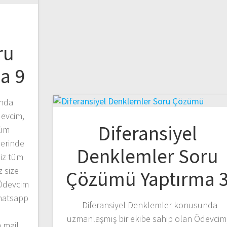
ru
a 9
unda
devcim,
Diferansiyel
tüm
erinde
Denklemler Soru
niz tüm
z size
Çözümü Yaptırma 
 Ödevcim
hatsapp
Diferansiyel Denklemler konusunda
uzmanlaşmış bir ekibe sahip olan Ödevcim
 mail