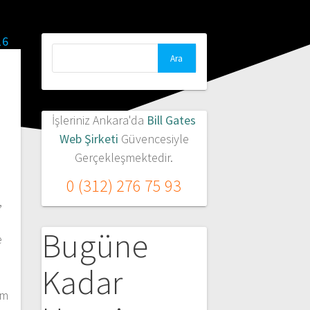
Arama:
İşleriniz Ankara'da
Bill Gates
Web Şirketi
Güvencesiyle
Gerçekleşmektedir.
0 (312) 276 75 93
,
Bugüne
e
m
Kadar
im