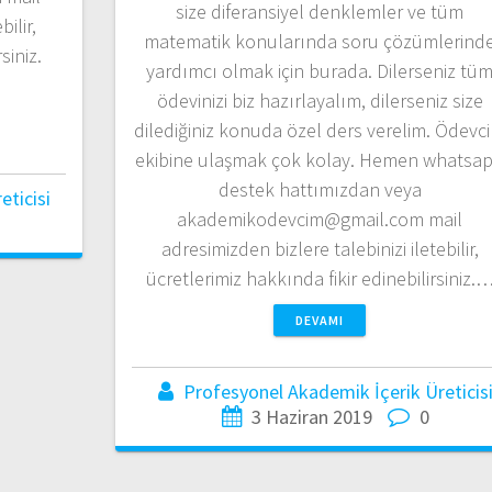
size diferansiyel denklemler ve tüm
ilir,
matematik konularında soru çözümlerind
siniz.
yardımcı olmak için burada. Dilerseniz tü
ödevinizi biz hazırlayalım, dilerseniz size
dilediğiniz konuda özel ders verelim. Ödevc
ekibine ulaşmak çok kolay. Hemen whatsa
destek hattımızdan veya
ticisi
akademikodevcim@gmail.com mail
adresimizden bizlere talebinizi iletebilir,
ücretlerimiz hakkında fikir edinebilirsiniz.
DEVAMI
Profesyonel Akademik İçerik Üreticis
3 Haziran 2019
0