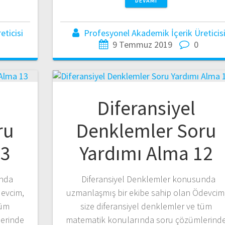
DEVAMI
ticisi
Profesyonel Akademik İçerik Üreticis
9 Temmuz 2019
0
Diferansiyel
ru
Denklemler Soru
13
Yardımı Alma 12
unda
Diferansiyel Denklemler konusunda
devcim,
uzmanlaşmış bir ekibe sahip olan Ödevcim
tüm
size diferansiyel denklemler ve tüm
erinde
matematik konularında soru çözümlerind