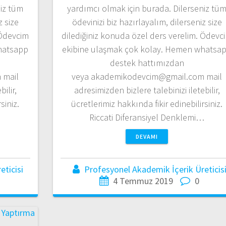
niz tüm
yardımcı olmak için burada. Dilerseniz tü
z size
ödevinizi biz hazırlayalım, dilerseniz size
 Ödevcim
dilediğiniz konuda özel ders verelim. Ödevc
hatsapp
ekibine ulaşmak çok kolay. Hemen whatsa
destek hattımızdan
 mail
veya akademikodevcim@gmail.com mail
ilir,
adresimizden bizlere talebinizi iletebilir,
siniz.
ücretlerimiz hakkında fikir edinebilirsiniz.
Riccati Diferansiyel Denklemi…
DEVAMI
ticisi
Profesyonel Akademik İçerik Üreticis
4 Temmuz 2019
0