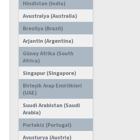
Hindistan (India)
Avustralya (Australia)
Brezilya (Brazil)
Arjantin (Argentina)
Güney Afrika (South
Africa)
Singapur (Singapore)
Birleşik Arap Emirlikleri
(UAE)
Suudi Arabistan (Saudi
Arabia)
Portekiz (Portugal)
Avusturya (Austria)