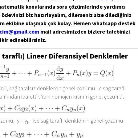
matematik konularında soru çözümlerinde yardımcı
ödevinizi biz hazırlayalım, dilerseniz size dilediğiniz
im ekibine ulaşmak çok kolay. Hemen whatsapp destek
cim@gmail.com
mail adresimizden bizlere talebinizi
ikir edinebilirsiniz.
taraflı) Lineer Diferansiyel Denklemler
mü, sağ tarafsız denklemin genel çözümü ile sağ taraflı
mından ibarettir. Yani homojen kısmın genel çözümü,
çözümü, y = y
ise sağ taraflı denklemin genel çözümü
P