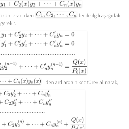
 çözüm aranırken
ler ile ilgili aşağıdaki
gerekir.
den ard arda n kez türev alınarak,