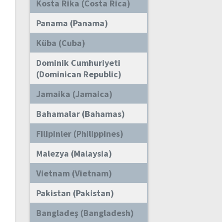
Kosta Rika (Costa Rica)
Panama (Panama)
Küba (Cuba)
Dominik Cumhuriyeti
(Dominican Republic)
Jamaika (Jamaica)
Bahamalar (Bahamas)
Filipinler (Philippines)
Malezya (Malaysia)
Vietnam (Vietnam)
Pakistan (Pakistan)
Bangladeş (Bangladesh)