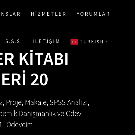
ANSLAR
HIZMETLER
YORUMLAR
S.S.S.
İLETIŞIM
TURKISH
▼
R KITABI
ERI 20
, Proje, Makale, SPSS Analizi,
Akademik Danışmanlık ve Ödev
i | Ödevcim