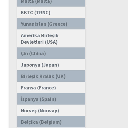
Malta (Malta)
KKTC (TRNC)
Yunanistan (Greece)
Amerika Birleşik
Devletleri (USA)
Çin (China)
Japonya (Japan)
Birleşik Krallık (UK)
Fransa (France)
İspanya (Spain)
Norveç (Norway)
Belçika (Belgium)