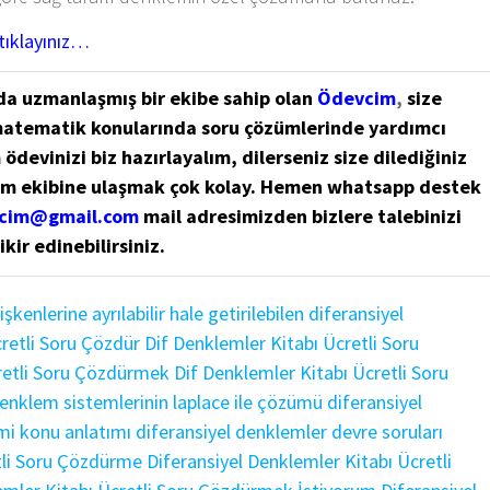
tıklayınız…
da uzmanlaşmış bir ekibe sahip olan
Ödevcim
,
size
matematik konularında soru çözümlerinde yardımcı
ödevinizi biz hazırlayalım, dilerseniz size dilediğiniz
im ekibine ulaşmak çok kolay. Hemen whatsapp destek
cim@gmail.com
mail adresimizden bizlere talebinizi
ikir edinebilirsiniz.
şkenlerine ayrılabilir hale getirilebilen diferansiyel
cretli Soru Çözdür
Dif Denklemler Kitabı Ücretli Soru
retli Soru Çözdürmek
Dif Denklemler Kitabı Ücretli Soru
denklem sistemlerinin laplace ile çözümü
diferansiyel
emi konu anlatımı
diferansiyel denklemler devre soruları
tli Soru Çözdürme
Diferansiyel Denklemler Kitabı Ücretli