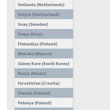
Hollanda (Netherlands)
İsviçre (Switzerland)
İsveç (Sweden)
İtalya (Italy)
Finlandiya (Finland)
Meksika (Mexico)
Güney Kore (South Korea)
Rusya (Russia)
Hırvatistan (Croatia)
İrlanda (Ireland)
Polonya (Poland)