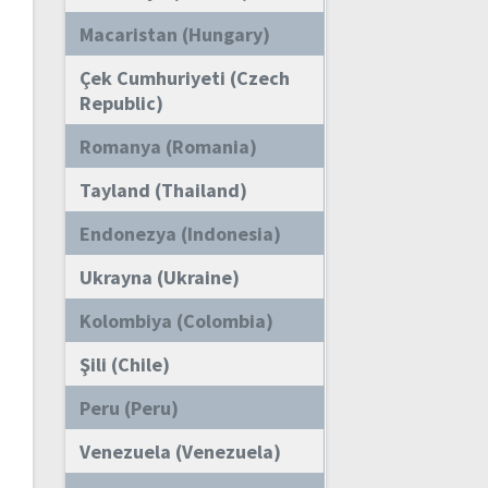
Macaristan (Hungary)
Çek Cumhuriyeti (Czech
Republic)
Romanya (Romania)
Tayland (Thailand)
Endonezya (Indonesia)
Ukrayna (Ukraine)
Kolombiya (Colombia)
Şili (Chile)
Peru (Peru)
Venezuela (Venezuela)