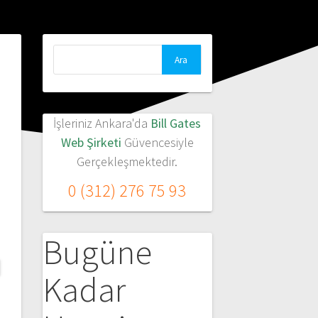
Arama:
İşleriniz Ankara'da
Bill Gates
Web Şirketi
Güvencesiyle
Gerçekleşmektedir.
0 (312) 276 75 93
Bugüne
Kadar