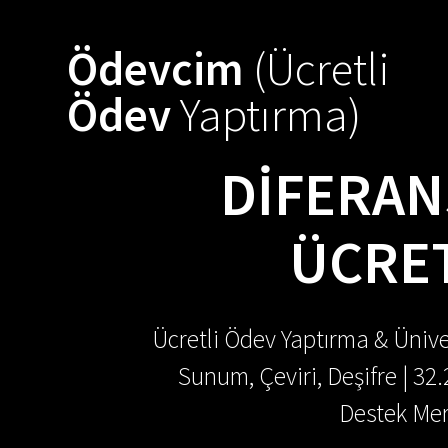
Skip
to
Ödevcim
(Ücretli
content
Ödev
Yaptırma)
DIFERAN
ÜCRET
Ücretli Ödev Yaptırma & Ünive
Sunum, Çeviri, Deşifre | 32
Destek Mer