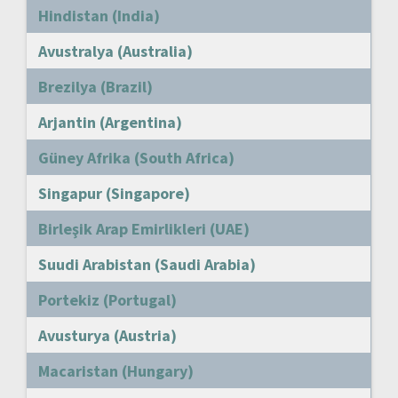
Hindistan (India)
Avustralya (Australia)
Brezilya (Brazil)
Arjantin (Argentina)
Güney Afrika (South Africa)
Singapur (Singapore)
Birleşik Arap Emirlikleri (UAE)
Suudi Arabistan (Saudi Arabia)
Portekiz (Portugal)
Avusturya (Austria)
Macaristan (Hungary)