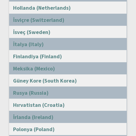
Hollanda (Netherlands)
İsviçre (Switzerland)
İsveç (Sweden)
İtalya (Italy)
Finlandiya (Finland)
Meksika (Mexico)
Güney Kore (South Korea)
Rusya (Russia)
Hırvatistan (Croatia)
İrlanda (Ireland)
Polonya (Poland)