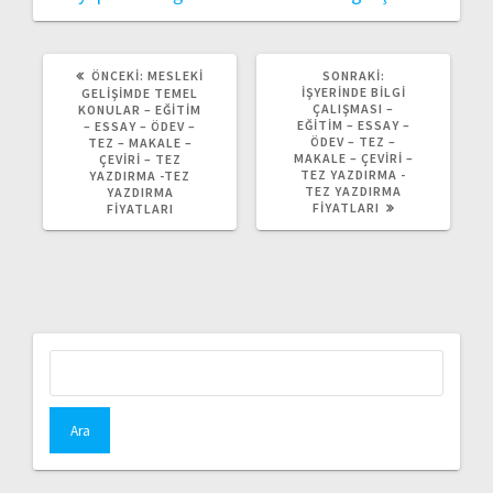
ÖNCEKI
SONRAKI
ÖNCEKI:
MESLEKI
SONRAKI:
YAZI:
YAZI:
İŞYERINDE BILGI
GELIŞIMDE TEMEL
ÇALIŞMASI –
KONULAR – EĞITIM
EĞITIM – ESSAY –
– ESSAY – ÖDEV –
ÖDEV – TEZ –
TEZ – MAKALE –
MAKALE – ÇEVIRI –
ÇEVIRI – TEZ
TEZ YAZDIRMA -
YAZDIRMA -TEZ
TEZ YAZDIRMA
YAZDIRMA
FIYATLARI
FIYATLARI
Arama: