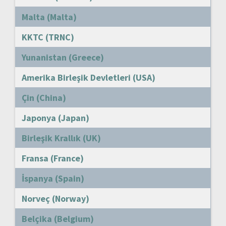
Malta (Malta)
KKTC (TRNC)
Yunanistan (Greece)
Amerika Birleşik Devletleri (USA)
Çin (China)
Japonya (Japan)
Birleşik Krallık (UK)
Fransa (France)
İspanya (Spain)
Norveç (Norway)
Belçika (Belgium)