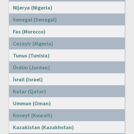
Nijerya (Nigeria)
Senegal (Senegal)
Fas (Morocco)
Cezayir (Algeria)
Tunus (Tunisia)
Ürdün (Jordan)
İsrail (Israel)
Katar (Qatar)
Umman (Oman)
Kuveyt (Kuwait)
Kazakistan (Kazakhstan)