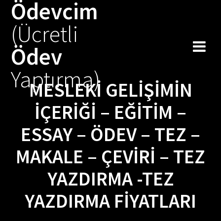
Ödevcim
Skip
to
(Ücretli
content
Ödev
Yaptırma)
MESLEKI GELIŞIMIN
İÇERIĞI – EĞITIM –
ESSAY – ÖDEV – TEZ –
MAKALE – ÇEVIRI – TEZ
YAZDIRMA -TEZ
YAZDIRMA FIYATLARI