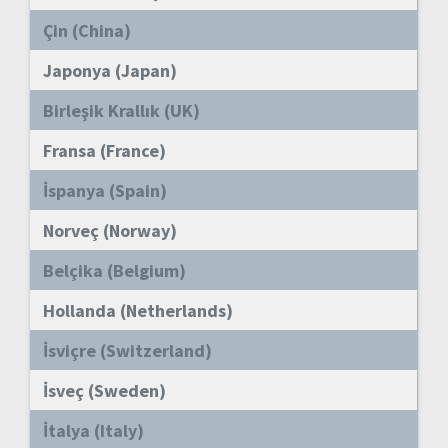
Çin (China)
Japonya (Japan)
Birleşik Krallık (UK)
Fransa (France)
İspanya (Spain)
Norveç (Norway)
Belçika (Belgium)
Hollanda (Netherlands)
İsviçre (Switzerland)
İsveç (Sweden)
İtalya (Italy)