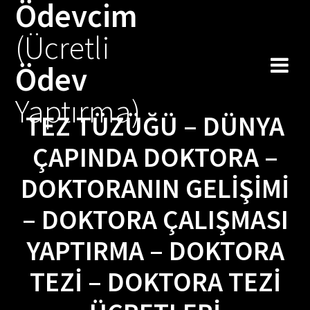
Ödevcim
Skip
to
(Ücretli
content
Ödev
Yaptırma)
TEZ TÜZÜĞÜ – DÜNYA
ÇAPINDA DOKTORA –
DOKTORANIN GELIŞIMI
– DOKTORA ÇALIŞMASI
YAPTIRMA – DOKTORA
TEZI – DOKTORA TEZI