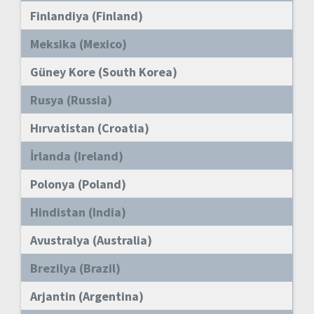
Finlandiya (Finland)
Meksika (Mexico)
Güney Kore (South Korea)
Rusya (Russia)
Hırvatistan (Croatia)
İrlanda (Ireland)
Polonya (Poland)
Hindistan (India)
Avustralya (Australia)
Brezilya (Brazil)
Arjantin (Argentina)