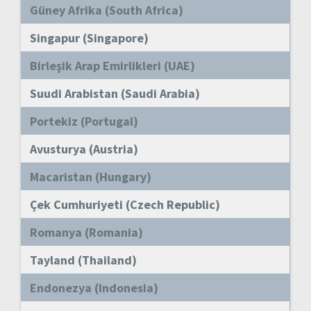
Güney Afrika (South Africa)
Singapur (Singapore)
Birleşik Arap Emirlikleri (UAE)
Suudi Arabistan (Saudi Arabia)
Portekiz (Portugal)
Avusturya (Austria)
Macaristan (Hungary)
Çek Cumhuriyeti (Czech Republic)
Romanya (Romania)
Tayland (Thailand)
Endonezya (Indonesia)