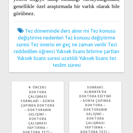
genellikle özel araştırmada bir varlık olarak bile
görülmez.
Tez döneminde ders alınır mi
Tez konusu
değiştirme nedenleri
Tez konusu değiştirme
süresi
Tez önerisi en geç ne zaman verilir
Tezi
reddedilen öğrenci
Yüksek lisans bitirme şartları
Yüksek lisans süresi uzatıldı
Yüksek lisans tez
teslim süresi
ÖNCEKI
SONRAKI
ÖNCEKI:
SONRAKI:
YAZI:
YAZI:
ALMANYA’DA
DOKTORA
DOKTORA EĞITIMI
ÇALIŞMASI
– DÜNYA ÇAPINDA
FORMLARI – DÜNYA
DOKTORA –
ÇAPINDA DOKTORA
DOKTORANIN
– DOKTORANIN
GELIŞIMI –
GELIŞIMI –
DOKTORA
DOKTORA
ÇALIŞMASI
ÇALIŞMASI
YAPTIRMA –
YAPTIRMA –
DOKTORA TEZI –
DOKTORA TEZI –