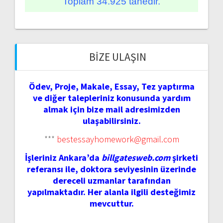
Toplam 34.925 tanedir.
BIZE ULAŞIN
Ödev, Proje, Makale, Essay, Tez yaptırma
ve diğer talepleriniz konusunda yardım
almak için bize mail adresimizden
ulaşabilirsiniz.
***
bestessayhomework@gmail.com
İşleriniz Ankara’da
billgatesweb.com
şirketi
referansı ile, doktora seviyesinin üzerinde
dereceli uzmanlar tarafından
yapılmaktadır. Her alanla ilgili desteğimiz
mevcuttur.