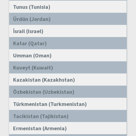
Tunus (Tunisia)
Ürdün (Jordan)
İsrail (Israel)
Katar (Qatar)
Umman (Oman)
Kuveyt (Kuwait)
Kazakistan (Kazakhstan)
Özbekistan (Uzbekistan)
Türkmenistan (Turkmenistan)
Tacikistan (Tajikistan)
Ermenistan (Armenia)